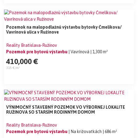
Pozemok na malopodlaźnú výstavbu bytovky Čmelíkova/
Vavrínová ulica v Ružinove
Reality Bratislava-Ružinov
Pozemok pre bytovú výstavbu
| Vavrínová
| 1,300 m²
410,000 €
315 €/m²
VÝNIMOČNÝ STAVEBNÝ POZEMOK VO VÝBORNEJ LOKALITE
RUŽINOVA SO STARŠÍM RODINNÝM DOMOM
Reality Bratislava-Ružinov
Pozemok pre bytovú výstavbu
| Na križovatkách
| 686 m²