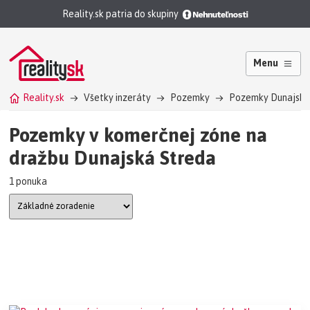
Reality.sk patria do skupiny
Menu
Reality.sk
Všetky inzeráty
Pozemky
Pozemky Dunajská
Pozemky v komerčnej zóne na
dražbu Dunajská Streda
1 ponuka