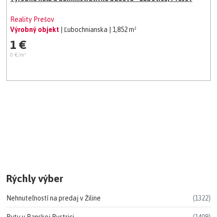
Reality Prešov
Výrobný objekt
| Ľubochnianska
| 1,852 m²
1 €
0 €/m²
Rýchly výber
Nehnuteľností na predaj v Žiline
(1322)