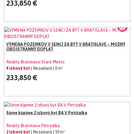
233,850 €
VÝMENA POZEMKOV V SENCI ZA BYT V BRATISLAVE – MOŽNÝ
OBOJSTRANNÝ DOPLAT
Reality Bratislava-Staré Mesto
4 izbový byt
| Nezadaná
| 0 m²
233,850 €
Súrne kúpime 2 izbový byt BA V Petržalka
Reality Bratislava-Petržalka
2 izbový byt
| Nezadaná
| 50 m²