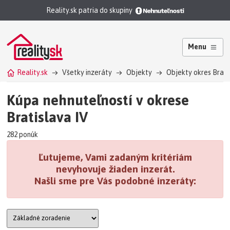
Reality.sk patria do skupiny
Menu
Reality.sk
Všetky inzeráty
Objekty
Objekty okres Bratisl
Kúpa nehnuteľností v okrese
Bratislava IV
282 ponúk
Ľutujeme, Vami zadaným kritériám
nevyhovuje žiaden inzerát.
Našli sme pre Vás podobné inzeráty: