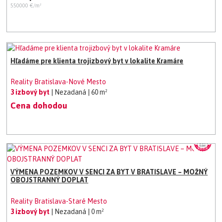
550000 €/m²
Hľadáme pre klienta trojizbový byt v lokalite Kramáre
Reality Bratislava-Nové Mesto
3 izbový byt
| Nezadaná
| 60 m²
Cena dohodou
VÝMENA POZEMKOV V SENCI ZA BYT V BRATISLAVE – MOŽNÝ
OBOJSTRANNÝ DOPLAT
Reality Bratislava-Staré Mesto
3 izbový byt
| Nezadaná
| 0 m²