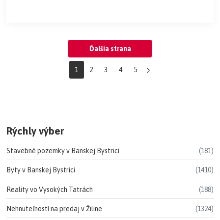
Ďalšia strana
1
2
3
4
5
Rýchly výber
Stavebné pozemky v Banskej Bystrici
(181)
Byty v Banskej Bystrici
(1410)
Reality vo Vysokých Tatrách
(188)
Nehnuteľností na predaj v Žiline
(1324)