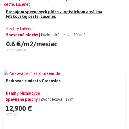
Prenájom spevnených plôch v logistickom areáli na
Fiľakovskej ceste, Lučenec
Reality Lučenec
Spevnené plochy
| Fiľakovská cesta
| 100 m²
0.6 €/m2/mesiac
0 €/m2/mesiac
Parkovacie miesto Greenside
Reality Michalovce
Spevnené plochy
| Zvončeková
| 12 m²
12,900 €
1075 €/m²