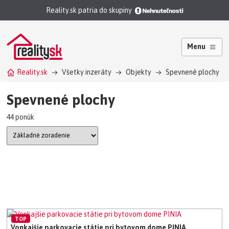
Reality.sk patria do skupiny
Menu
Reality.sk
Všetky inzeráty
Objekty
Spevnené plochy
Spevnené plochy
44 ponúk
TOP
Vonkajšie parkovacie státie pri bytovom dome PINIA