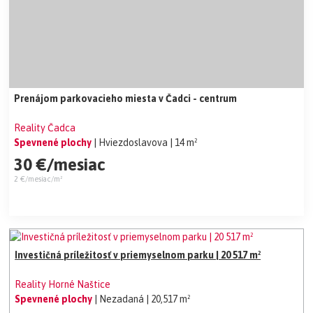
Prenájom parkovacieho miesta v Čadci - centrum
Reality Čadca
Spevnené plochy
| Hviezdoslavova
| 14 m²
30 €/mesiac
2 €/mesiac/m²
Investičná príležitosť v priemyselnom parku | 20 517 m²
Reality Horné Naštice
Spevnené plochy
| Nezadaná
| 20,517 m²