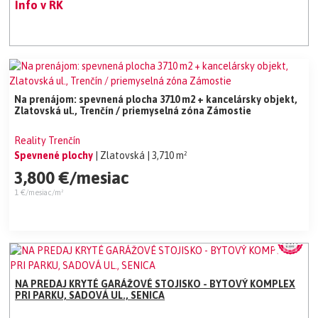
Info v RK
Na prenájom: spevnená plocha 3710 m2 + kancelársky objekt,
Zlatovská ul., Trenčín / priemyselná zóna Zámostie
Reality Trenčín
Spevnené plochy
| Zlatovská
| 3,710 m²
3,800 €/mesiac
1 €/mesiac/m²
NA PREDAJ KRYTÉ GARÁŽOVÉ STOJISKO - BYTOVÝ KOMPLEX
PRI PARKU, SADOVÁ UL., SENICA