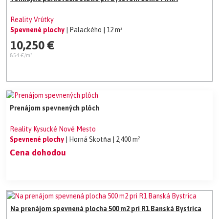
Reality Vrútky
Spevnené plochy
| Palackého
| 12 m²
10,250 €
854 €/m²
Prenájom spevnených plôch
Reality Kysucké Nové Mesto
Spevnené plochy
| Horná Skotňa
| 2,400 m²
Cena dohodou
Na prenájom spevnená plocha 500 m2 pri R1 Banská Bystrica