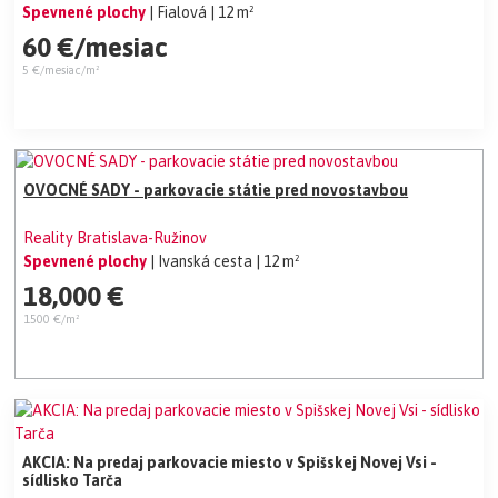
Spevnené plochy
| Fialová
| 12 m²
60 €/mesiac
5 €/mesiac/m²
OVOCNÉ SADY - parkovacie státie pred novostavbou
Reality Bratislava-Ružinov
Spevnené plochy
| Ivanská cesta
| 12 m²
18,000 €
1500 €/m²
AKCIA: Na predaj parkovacie miesto v Spišskej Novej Vsi -
sídlisko Tarča