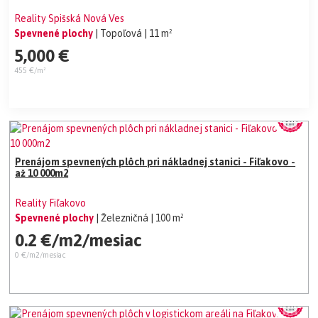
Reality Spišská Nová Ves
Spevnené plochy
| Topoľová
| 11 m²
5,000 €
455 €/m²
Prenájom spevnených plôch pri nákladnej stanici - Fiľakovo -
až 10 000m2
Reality Fiľakovo
Spevnené plochy
| Železničná
| 100 m²
0.2 €/m2/mesiac
0 €/m2/mesiac