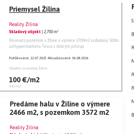
Priemysel Žilina
S
Reality Žilina
Skladový objekt
| 2,700 m²
B
Rovinatý pozemok v Žiline o výmere 2700m2 vzdialený 500m
od hypermarketu Tesco s dobrým prístup
R
Publikované: 22.07.2025
Aktualizované: 06.08.2026
N
Objekty na predaj Žilina
R
100 €/m2
0 €/m2
R
N
Predáme halu v Žiline o výmere
2466 m2, s pozemkom 3572 m2
B
Reality Žilina