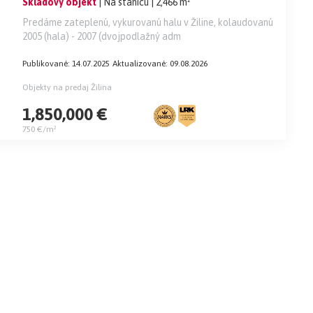
Skladový objekt
| Na stanicu
| 2,466 m²
Predáme zateplenú, vykurovanú halu v Žiline, kolaudovanú
2005 (hala) - 2007 (dvojpodlažný adm
Publikované: 14.07.2025
Aktualizované: 09.08.2026
Objekty na predaj Žilina
1,850,000 €
750 €/m²