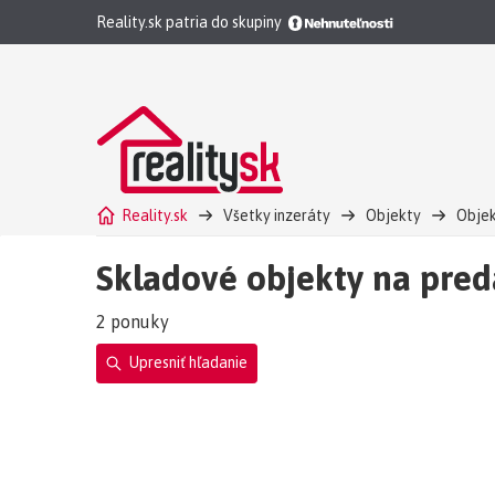
Reality.sk patria do skupiny
Reality.sk
Všetky inzeráty
Objekty
Objek
Skladové objekty na preda
2 ponuky
Upresniť hľadanie