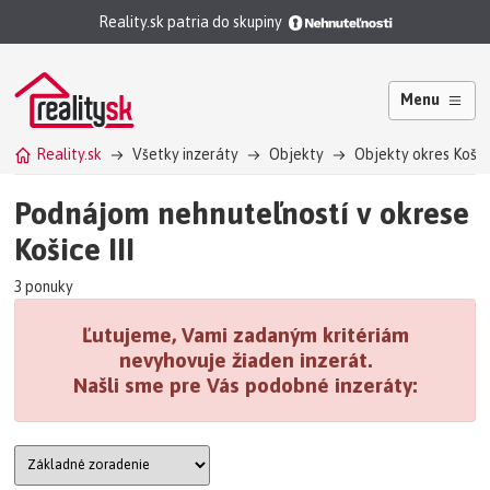
Reality.sk patria do skupiny
Menu
Reality.sk
Všetky inzeráty
Objekty
Objekty okres Košice 
Podnájom nehnuteľností v okrese
Košice III
3 ponuky
Ľutujeme, Vami zadaným kritériám
nevyhovuje žiaden inzerát.
Našli sme pre Vás podobné inzeráty: