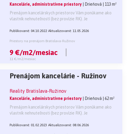
Kancelárie, administratívne priestory
| Drieňová
| 113 m²
Prenájom kancelárskych priestorov Vám ponúkame ako
vlastník nehnuteľností (bez provízie RK). Je
Publikované: 04.10.2022
Aktualizované: 11.05.2026
Priestory na prenájom Bratislava-Ružinov
9 €/m2/mesiac
11 €/m2/mesiac
Prenájom kancelárie - Ružinov
Reality Bratislava-Ružinov
Kancelárie, administratívne priestory
| Drieňová
| 62 m²
Prenájom kancelárskych priestorov Vám ponúkame ako
vlastník nehnuteľnosti (bez provízie RK). Je
Publikované: 01.02.2023
Aktualizované: 08.06.2026