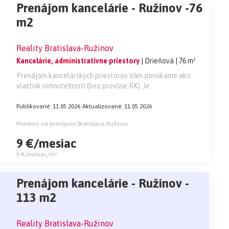
Prenájom kancelárie - Ružinov -76
m2
Reality Bratislava-Ružinov
Kancelárie, administratívne priestory
| Drieňová
| 76 m²
Prenájom kancelárskych priestorov Vám ponúkame ako
vlastník nehnuteľností (bez provízie RK). Je
Publikované: 11.05.2026
Aktualizované: 11.05.2026
Priestory na prenájom Bratislava-Ružinov
9 €/mesiac
0 €/mesiac/m²
Prenájom kancelárie - Ružinov -
113 m2
Reality Bratislava-Ružinov