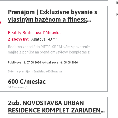
B
Prenájom | Exkluzívne bývanie s
R
vlastným bazénom a fitness:
Zariadený 2-izbový byt s
Reality Bratislava-Dúbravka
balkónom + vyhradené vonkajšie
2 izbový byt
| Agátová
| 43 m²
parkovacie státie v projekte Agáty
Realitná kancelária METRIXREAL vám s poverením
majiteľa ponúka na prenájom štýlový, kompletne z
Publikované: 07.08.2026
Aktualizované: 08.08.2026
Byty na prenájom Bratislava-Dúbravka
600 €/mesiac
14 €/mesiac/m²
2izb. NOVOSTAVBA URBAN
RESIDENCE KOMPLET ZARIADENÝ
S PARKOVANÍM TOP LOKALITA