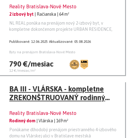
Reality Bratislava-Nové Mesto
2 izbový byt
| Račianska
| 64 m²
NL REAL ponúka na prenájom nový 2-izbový byt, v
kompletne dokončenom projekte URBAN RESIDENCE,
Publikované: 12.06.2025
Aktualizované: 05.08.2026
Byty na prenájom Bratislava-Nové Mesto
790 €/mesiac
12 €/mesiac/m²
BA III - VLÁRSKA - kompletne
ZREKONŠTRUOVANÝ rodinný
dom, 169 M2, Kramáre - SKVELÁ
Reality Bratislava-Nové Mesto
LOKALITA, GARÁŽ
Rodinný dom
| Vlárska
| 169 m²
Ponúkame dlhodobý prenájom priestranného 4-izbového
domu na Vlárskej ulici v Bratislave mestská