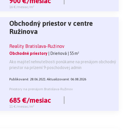
900 €/mesiac
16 €/mesiac/m²
Obchodný priestor v centre
Ružinova
Reality Bratislava-Ružinov
Obchodné priestory
| Drieňová
| 55 m²
Ako majiteľ nehnuteľnosti ponúkame na prenájom obchodný
priestor na prízemí 9-poschodovej admin
Publikované: 28.06.2021
Aktualizované: 06.08.2026
Priestory na prenájom Bratislava-Ružinov
685 €/mesiac
11 €/mesiac/m²