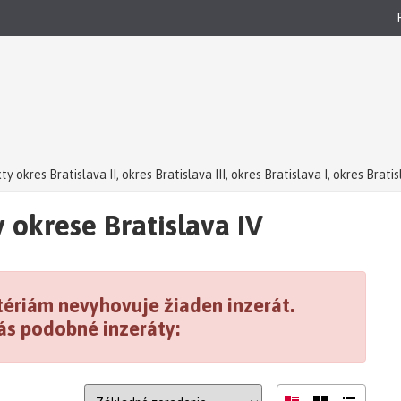
ty okres Bratislava II, okres Bratislava III, okres Bratislava I, okres Brati
ava III, okres Bratislava I, okres Bratislava V, okres Bratislava IV
 okrese Bratislava IV
lava III, okres Bratislava I, okres Bratislava V, okres Bratislava IV na pr
ériám nevyhovuje žiaden inzerát.
ás podobné inzeráty: