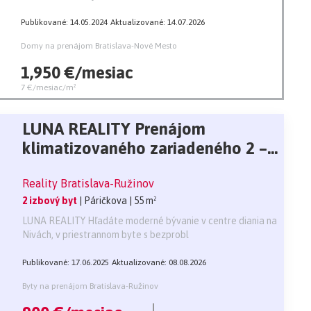
Publikované: 14.05.2024
Aktualizované: 14.07.2026
Domy na prenájom Bratislava-Nové Mesto
1,950 €/mesiac
7 €/mesiac/m²
LUNA REALITY Prenájom
klimatizovaného zariadeného 2 –
izbového bytu ZWIRN, výhľad
Reality Bratislava-Ružinov
vnútroblok
2 izbový byt
| Páričkova
| 55 m²
LUNA REALITY Hľadáte moderné bývanie v centre diania na
Nivách, v priestrannom byte s bezprobl
Publikované: 17.06.2025
Aktualizované: 08.08.2026
Byty na prenájom Bratislava-Ružinov