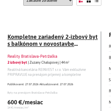
Kompletne zariadený 2-izbový byt
s balkónom v novostavbe
R
Slnečnice – Zuzany Chalupovej
Reality Bratislava-Petržalka
B
2 izbový byt
| Zuzany Chalupovej
| 44 m²
N
Realitná kancelária REINVEST s.r.o. Vám exkluzívne
PRIPRAVUJE na prenájom príjemný a kompletne
S
Publikované: 27.07.2026
Aktualizované: 27.07.2026
R
Byty na prenájom Bratislava-Petržalka
600 €/mesiac
N
14 €/mesiac/m²