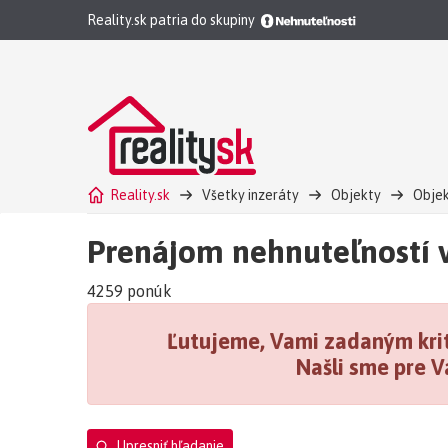
Reality.sk patria do skupiny
Reality.sk
Všetky inzeráty
Objekty
Objek
Čerpacia stanica PHM okres Bratislava II, okres Bratisl
Prenájom nehnuteľností v
Čerpacia stanica PHM okres Bratislava II, okres Bratis
4259 ponúk
Ľutujeme, Vami zadaným krit
Našli sme pre V
Upresniť hľadanie