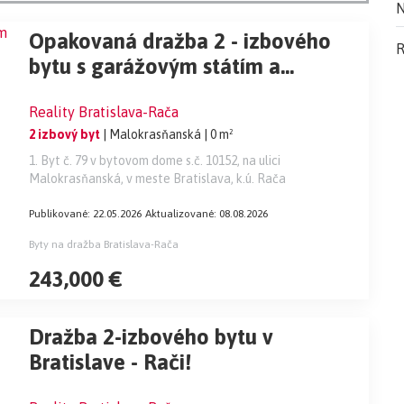
N
Opakovaná dražba 2 - izbového
R
bytu s garážovým státím a
pivničkou kobkou na
Reality Bratislava-Rača
Malokrasňanskej ul. v Bratislave -
2 izbový byt
| Malokrasňanská
| 0 m²
Rači! NIŽŠIA CENA!
1. Byt č. 79 v bytovom dome s.č. 10152, na ulici
Malokrasňanská, v meste Bratislava, k.ú. Rača
Publikované: 22.05.2026
Aktualizované: 08.08.2026
Byty na dražba Bratislava-Rača
243,000 €
Dražba 2-izbového bytu v
Bratislave - Rači!