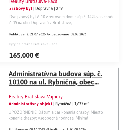
Reality Bratislava-Rača
2 izbový byt
| Dopravná
| 0 m²
Dvojizbový byt č. 10 v bytovom dome súp.č. 1424 vo vchode
č. 19 na ulici Dopravná v Bratislave,
Publikované: 21.07.2026
Aktualizované: 08.08.2026
Byty na dražba Bratislava-Rača
165,000 €
Administratívna budova súp. č.
10100 na ul. Rybničná, obec
Bratislava - Vajnory, okres
Reality Bratislava-Vajnory
Bratislava III.
Administratívny objekt
| Rybničná
| 1,637 m²
UPOZORNENIE: Dátum a čas konania dražby: Miesto
konania dražby: Všeobecná hodnota: Minimá
Publikované: 08.10.2025
Aktualizované: 04.08.2026