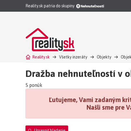
Reality.sk patria do skupiny
Reality.sk
Všetky inzeráty
Objekty
Objek
Čerpacia stanica PHM okres Bratislava II, okres Bratisl
Dražba nehnuteľností v ok
Čerpacia stanica PHM okres Bratislava II, okres Bratisl
5 ponúk
Ľutujeme, Vami zadaným krit
Našli sme pre V
Upresniť hľadanie