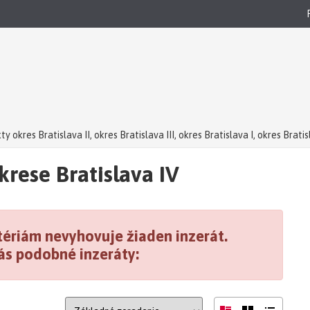
ty okres Bratislava II, okres Bratislava III, okres Bratislava I, okres Brati
ava III, okres Bratislava I, okres Bratislava V, okres Bratislava IV
rese Bratislava IV
ava III, okres Bratislava I, okres Bratislava V, okres Bratislava IV - draž
ériám nevyhovuje žiaden inzerát.
ás podobné inzeráty: