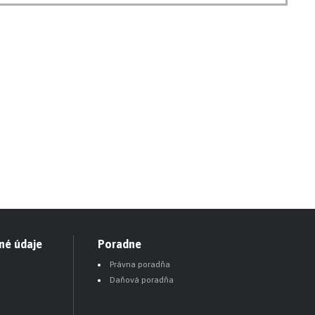
né údaje
Poradne
Právna poradňa
Daňová poradňa