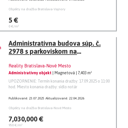
Objekty na dražba Bratislava-Vajnory
5 €
0 €/m²
Administratívna budova súp. č.
2978 s parkoviskom na
Magnetovej ulici, v obci Bratislava
Reality Bratislava-Nové Mesto
- Nové Mesto, okres Bratislava III.
Administratívny objekt
| Magnetová
| 7,403 m²
UPOZORNENIE: Termín konania dražby: 17.09.2025 o 11:00
hod. Miesto konania dražby: sídlo notár
Publikované: 23.07.2025
Aktualizované: 22.04.2026
Objekty na dražba Bratislava-Nové Mesto
7,030,000 €
950 €/m²