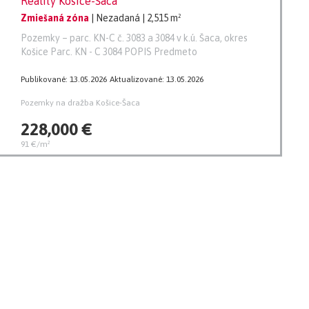
Reality Košice-Šaca
Zmiešaná zóna
| Nezadaná
| 2,515 m²
Pozemky – parc. KN-C č. 3083 a 3084 v k.ú. Šaca, okres
Košice Parc. KN - C 3084 POPIS Predmeto
Publikované: 13.05.2026
Aktualizované: 13.05.2026
Pozemky na dražba Košice-Šaca
228,000 €
91 €/m²