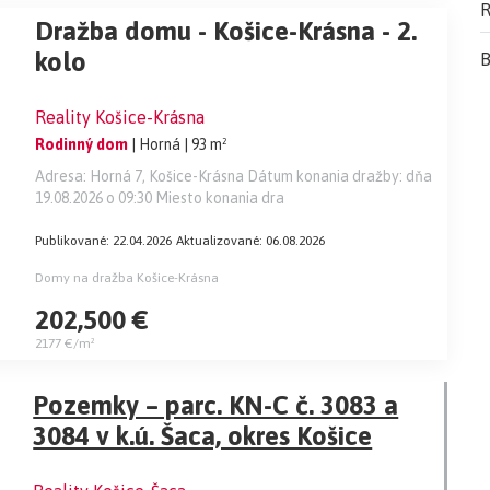
R
Dražba domu - Košice-Krásna - 2.
kolo
B
Reality Košice-Krásna
Rodinný dom
| Horná
| 93 m²
Adresa: Horná 7, Košice-Krásna Dátum konania dražby: dňa
19.08.2026 o 09:30 Miesto konania dra
Publikované: 22.04.2026
Aktualizované: 06.08.2026
Domy na dražba Košice-Krásna
202,500 €
2177 €/m²
Pozemky – parc. KN-C č. 3083 a
3084 v k.ú. Šaca, okres Košice