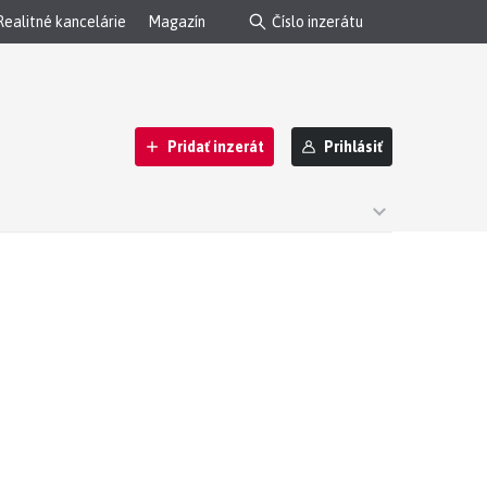
Realitné kancelárie
Magazín
Pridať inzerát
Prihlásiť
s Košice I, okres Košice III - dražba