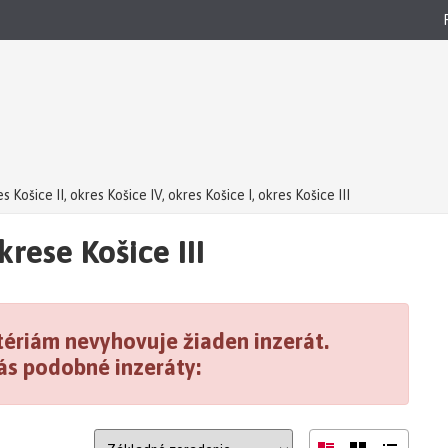
s Košice II, okres Košice IV, okres Košice I, okres Košice III
ce I, okres Košice III
4 izbový byt okres Košice II, okres Košice IV, okre
rese Košice III
ériám nevyhovuje žiaden inzerát.
ás podobné inzeráty: