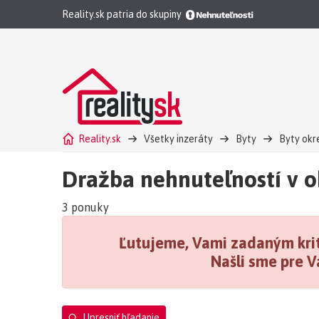
Reality.sk patria do skupiny
Reality.sk
Všetky inzeráty
Byty
Byty okre
4 izbový byt okres Košice II, okres Košice IV, okres Koši
Dražba nehnuteľností v ok
3 ponuky
Ľutujeme, Vami zadaným krit
Našli sme pre V
Upresniť hľadanie