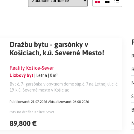
Dražbu bytu - garsónky v
Košiciach, k.ú. Severné Mesto!
R
Reality Košice-Sever
R
1 izbový byt
| Letná
| 0 m²
N
Byt č. 7- garsónka v obytnom dome súp.č. 7 na Letnej ulici č.
19, k.ú. Severné mesto v Košiciac
S
Publikované: 21.07.2026
Aktualizované: 06.08.2026
B
Byty na dražba Košice-Sever
89,800 €
N