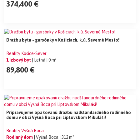
374,400 €
Dražbu bytu - garsónky v Košiciach, k.ú. Severné Mesto!
Reality Košice-Sever
1 izbový byt
| Letná
| 0 m²
89,800 €
Pripravujeme opakovanú dražbu nadštandardného rodinného
domu v obci Vyšná Boca pri Liptovskom Mikuláši!
Reality Vyšná Boca
Rodinný dom
| Vyšná Boca
| 312 m²