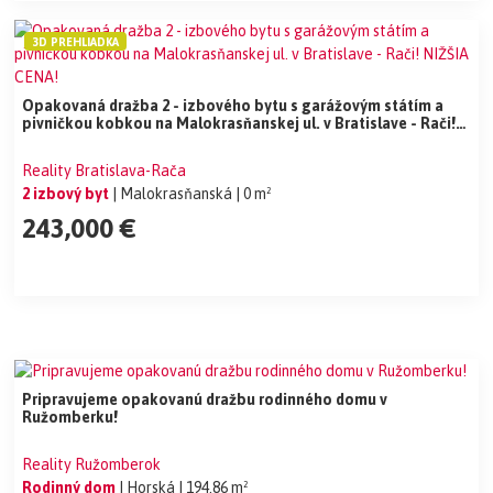
3D PREHLIADKA
Opakovaná dražba 2 - izbového bytu s garážovým státím a
pivničkou kobkou na Malokrasňanskej ul. v Bratislave - Rači!
NIŽŠIA CENA!
Reality Bratislava-Rača
2 izbový byt
| Malokrasňanská
| 0 m²
243,000 €
Pripravujeme opakovanú dražbu rodinného domu v
Ružomberku!
Reality Ružomberok
Rodinný dom
| Horská
| 194.86 m²