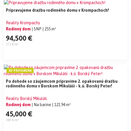
Pripravujeme dražbu rodinného domu v Krompachoch!
Reality Krompachy
Rodinný dom
| SNP
| 255 m²
94,500 €
371 €/m²
3D PREHLIADKA
Po dohode so záujemcom pripravíme 2. opakovanú dražbu
rodinného domu v Borskom Mikuláši - k.ú. Borský Peter!
Reality Borský Mikuláš
Rodinný dom
| Na barine
| 121.94 m²
45,000 €
369 €/m²