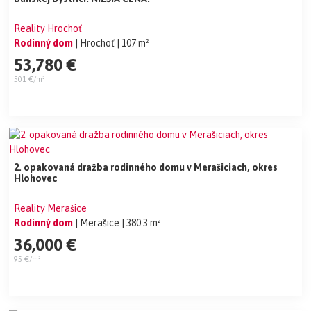
Reality Hrochoť
Rodinný dom
| Hrochoť
| 107 m²
53,780 €
501 €/m²
2. opakovaná dražba rodinného domu v Merašiciach, okres
Hlohovec
Reality Merašice
Rodinný dom
| Merašice
| 380.3 m²
36,000 €
95 €/m²