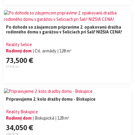
Po dohode so záujemcom pripravíme 2. opakovanú dražba
rodinného domu s garážou v Seliciach pri Šali! NIŽŠIA CENA!
Reality Selice
Rodinný dom
| Čsl. armády
| 128 m²
73,500 €
574 €/m²
Pripravujeme 2. kolo dražby domu - Biskupice
Reality Biskupice
Rodinný dom
| Biskupická
| 128 m²
34,050 €
266 €/m²