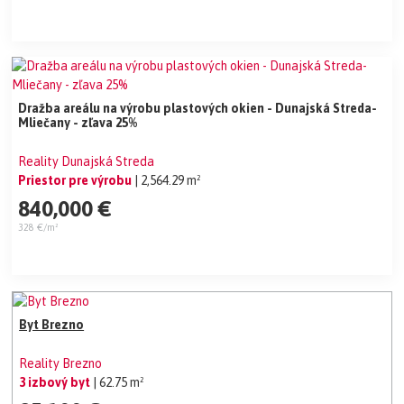
Dražba areálu na výrobu plastových okien - Dunajská Streda-
Mliečany - zľava 25%
Reality Dunajská Streda
Priestor pre výrobu
| 2,564.29 m²
840,000 €
328 €/m²
Byt Brezno
Reality Brezno
3 izbový byt
| 62.75 m²