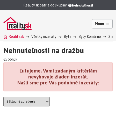
Reality.sk patria do skupiny
Menu
Reality.sk
Všetky inzeráty
Byty
Byty Komárno
2 iz
Nehnuteľnosti na dražbu
65 ponúk
Ľutujeme, Vami zadaným kritériám
nevyhovuje žiaden inzerát.
Našli sme pre Vás podobné inzeráty: