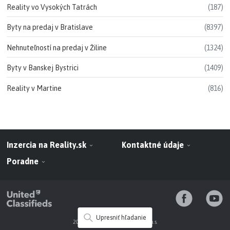
Reality vo Vysokých Tatrách
(187)
Byty na predaj v Bratislave
(8397)
Nehnuteľností na predaj v Žiline
(1324)
Byty v Banskej Bystrici
(1409)
Reality v Martine
(816)
Inzercia na Reality.sk
Kontaktné údaje
Poradne
Upresniť hľadanie
2010 - 2026 NARKS-INFOSERVIS a.s.