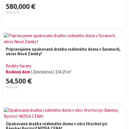
580,000 €
1859 €/m²
Pripravujeme opakovanú dražbu rodinného domu v Šuranoch,
okres Nové Zámky!
Reality Šurany
Rodinný dom
| Železničná
| 134.25 m²
54,500 €
406 €/m²
Opakovaná dražba rodinného domu v obci Hrochoť pri
Banskej Bystrici! NIŽŠIA CENA!