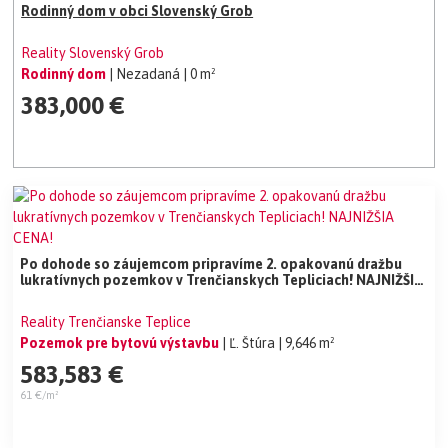
Rodinný dom v obci Slovenský Grob
Reality Slovenský Grob
Rodinný dom
| Nezadaná
| 0 m²
383,000 €
Po dohode so záujemcom pripravíme 2. opakovanú dražbu
lukratívnych pozemkov v Trenčianskych Tepliciach! NAJNIŽŠIA
CENA!
Reality Trenčianske Teplice
Pozemok pre bytovú výstavbu
| Ľ. Štúra
| 9,646 m²
583,583 €
61 €/m²