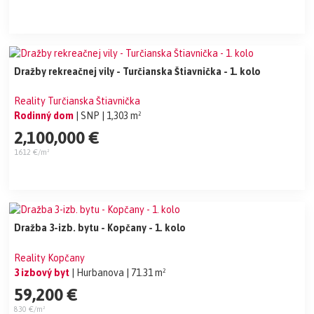
Dražby rekreačnej vily - Turčianska Štiavnička - 1. kolo
Reality Turčianska Štiavnička
Rodinný dom
| SNP
| 1,303 m²
2,100,000 €
1612 €/m²
Dražba 3-izb. bytu - Kopčany - 1. kolo
Reality Kopčany
3 izbový byt
| Hurbanova
| 71.31 m²
59,200 €
830 €/m²