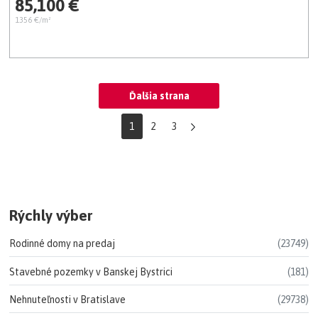
85,100 €
1356 €/m²
Ďalšia strana
1
2
3
Rýchly výber
Rodinné domy na predaj
(23749)
Stavebné pozemky v Banskej Bystrici
(181)
Nehnuteľnosti v Bratislave
(29738)