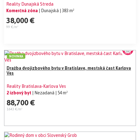
Reality Dunajská Streda
Komerčná zóna
| Dunajská
| 383 m²
38,000 €
99 €/m²
NOVINKA
Dražba dvojizbového bytu v Bratislave, mestská čast Karlova
Ves
Reality Bratislava-Karlova Ves
2 izbový byt
| Nezadaná
| 54 m²
88,700 €
1643 €/m²