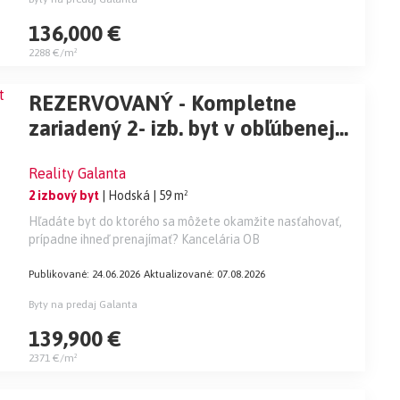
136,000 €
2288 €/m²
REZERVOVANÝ - Kompletne
zariadený 2- izb. byt v obľúbenej
lokalite Galanta West na PREDAJ!
Reality Galanta
2 izbový byt
| Hodská
| 59 m²
Hľadáte byt do ktorého sa môžete okamžite nasťahovať,
prípadne ihneď prenajímať? Kancelária OB
Publikované: 24.06.2026
Aktualizované: 07.08.2026
Byty na predaj Galanta
139,900 €
2371 €/m²