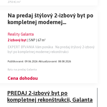
2750 €/m²
Na predaj štýlový 2-izbový byt po
kompletnej modernej
rekonštrukcii I SNP I Zariadené
Reality Galanta
2 izbový byt
| SNP
| 67 m²
EXPERT BÝVANIA Vám ponúka : Na predaj štýlový 2-izbový
byt po kompletnej modernej rekonštrukci
Publikované: 09.06.2026
Aktualizované: 08.08.2026
Byty na predaj Galanta
Cena dohodou
PREDAJ 2-izbový byt po
kompletnej rekonštrukcii, Galanta