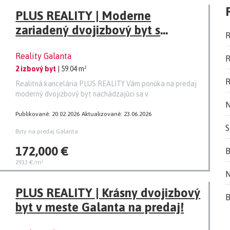
PLUS REALITY | Moderne
zariadený dvojizbový byt s
R
priestrannou terasou v novostavbe
Reality Galanta
- v meste Galanta na predaj!
R
2 izbový byt
| 59.04 m²
R
Realitná kancelária PLUS REALITY Vám ponúka na predaj
moderný dvojizbový byt nachádzajúci sa v
N
Publikované: 20.02.2026
Aktualizované: 23.06.2026
S
Byty na predaj Galanta
172,000 €
B
2913 €/m²
N
PLUS REALITY | Krásny dvojizbový
B
byt v meste Galanta na predaj!