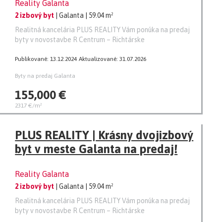
Reality Galanta
2 izbový byt
| Galanta
| 59.04 m²
Realitná kancelária PLUS REALITY Vám ponúka na predaj
byty v novostavbe R Centrum – Richtárske
Publikované: 13.12.2024
Aktualizované: 31.07.2026
Byty na predaj Galanta
155,000 €
2317 €/m²
PLUS REALITY | Krásny dvojizbový
byt v meste Galanta na predaj!
Reality Galanta
2 izbový byt
| Galanta
| 59.04 m²
Realitná kancelária PLUS REALITY Vám ponúka na predaj
byty v novostavbe R Centrum – Richtárske