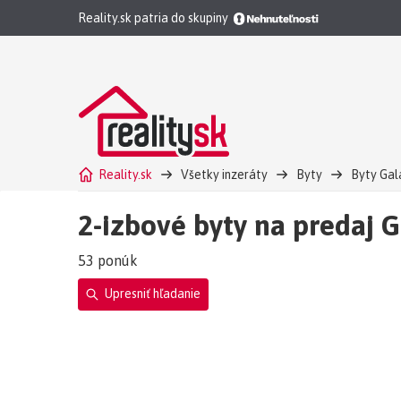
Reality.sk patria do skupiny
Reality.sk
Všetky inzeráty
Byty
Byty Gal
2-izbové byty na predaj 
53 ponúk
Upresniť hľadanie