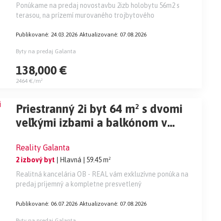
Ponúkame na predaj novostavbu 2izb holobytu 56m2 s
terasou, na prízemí murovaného trojbytového
Publikované: 24.03.2026
Aktualizované: 07.08.2026
Byty na predaj Galanta
138,000 €
2464 €/m²
Priestranný 2i byt 64 m² s dvomi
veľkými izbami a balkónom v
komplexe GALAXIA
Reality Galanta
2 izbový byt
| Hlavná
| 59.45 m²
Realitná kancelária OB - REAL vám exkluzívne ponúka na
predaj príjemný a kompletne presvetlený
Publikované: 06.07.2026
Aktualizované: 07.08.2026
Byty na predaj Galanta