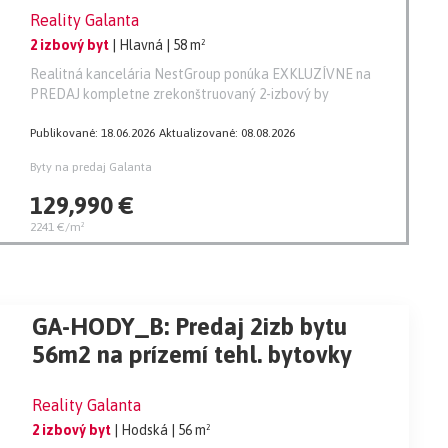
Reality Galanta
2 izbový byt
| Hlavná
| 58 m²
Realitná kancelária NestGroup ponúka EXKLUZÍVNE na
PREDAJ kompletne zrekonštruovaný 2-izbový by
Publikované: 18.06.2026
Aktualizované: 08.08.2026
Byty na predaj Galanta
129,990 €
2241 €/m²
GA-HODY_B: Predaj 2izb bytu
56m2 na prízemí tehl. bytovky
Reality Galanta
2 izbový byt
| Hodská
| 56 m²