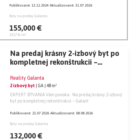
Publikované: 13.12.2024
Aktualizované: 31.07.2026
Byty na predaj Galanta
155,000 €
2317 €/m²
Na predaj krásny 2-izbový byt po
kompletnej rekonštrukcii –
Galanta
Reality Galanta
2 izbový byt
| GA
| 48 m²
EXPERT BÝVANIA Vám ponúka : Na predaj krásny 2-izbový
byt po kompletnej rekonštrukcii – Galant
Publikované: 21.07.2026
Aktualizované: 08.08.2026
Byty na predaj Galanta
132,000 €