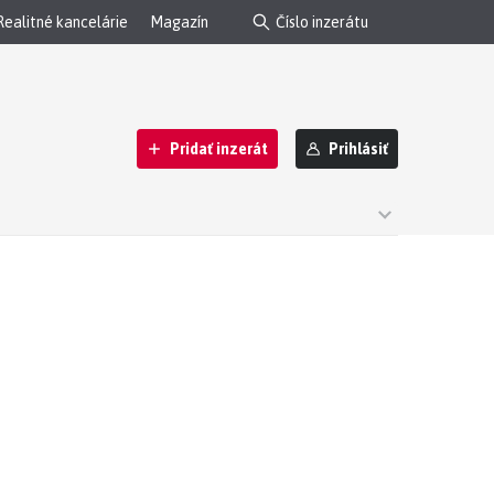
Realitné kancelárie
Magazín
Pridať inzerát
Prihlásiť