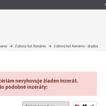
márno
2 izbový byt Komárno
2 izbový byt Komárno - dražba
ériám nevyhovuje žiaden inzerát.
ás podobné inzeráty: