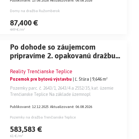
Publikované: 15.06.2026
Aktualizované: 06.08.2026
Domy na dražba Ružomberok
87,400 €
449 €/m²
Po dohode so záujemcom
pripravíme 2. opakovanú dražbu
lukratívnych pozemkov v
Reality Trenčianske Teplice
Trenčianskych Tepliciach!
Pozemok pre bytovú výstavbu
| Ľ. Štúra
| 9,646 m²
NAJNIŽŠIA CENA!
Pozemky parc. č. 2643/1, 2643/4 a 2552/35, kat. územie
Trenčianske Teplice Na základe územnopl
Publikované: 12.12.2025
Aktualizované: 06.08.2026
Pozemky na dražba Trenčianske Teplice
583,583 €
61 €/m²