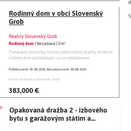
R
Rodinný dom v obci Slovenský
S
Grob
Reality Slovenský Grob
Rodinný dom
| Nezadaná
| 0 m²
Ponúkame na predaj formou dobrovoľnej dražby moderný
rodinný dom nachádzajúci sa vo vyhľadávane
Publikované: 05.08.2026
Aktualizované: 06.08.2026
Domy na dražba Slovenský Grob
383,000 €
Opakovaná dražba 2 - izbového
bytu s garážovým státím a
pivničkou kobkou na