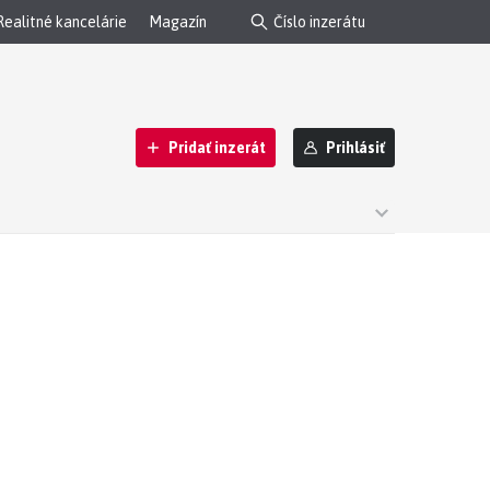
Realitné kancelárie
Magazín
Pridať inzerát
Prihlásiť