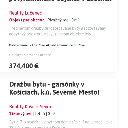
Reality Lučenec
Objekt pre obchod
| Pivničný rad
| 0 m²
Predmetom dražby sú rozostavané byty a rozostavaný
nebytový priestor v nevyužívanom objekte býv
Publikované: 23.07.2026
Aktualizované: 06.08.2026
Objekty na dražba Lučenec
374,400 €
Dražbu bytu - garsónky v
Košiciach, k.ú. Severné Mesto!
Reality Košice-Sever
1 izbový byt
| Letná
| 0 m²
Byt č. 7- garsónka v obytnom dome súp.č. 7 na Letnej ulici č.
19, k.ú. Severné mesto v Košiciac