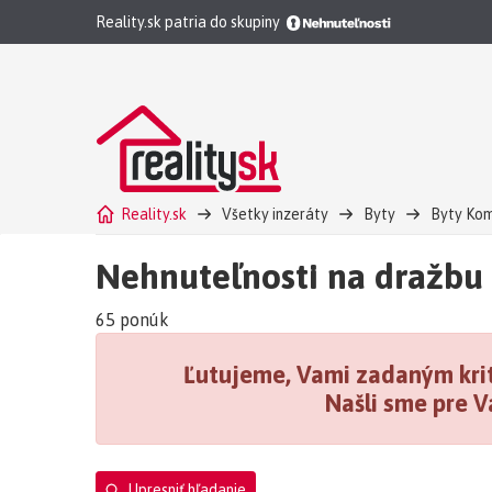
Reality.sk patria do skupiny
Reality.sk
Všetky inzeráty
Byty
Byty Ko
Nehnuteľnosti na dražbu
65 ponúk
Ľutujeme, Vami zadaným krit
Našli sme pre V
Upresniť hľadanie