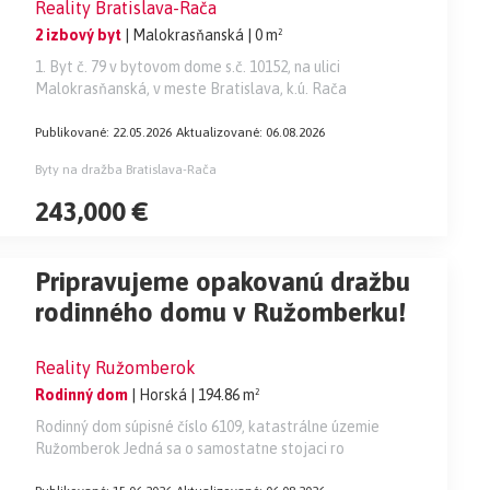
Reality Bratislava-Rača
Malokrasňanskej ul. v Bratislave -
2 izbový byt
| Malokrasňanská
| 0 m²
Rači! NIŽŠIA CENA!
1. Byt č. 79 v bytovom dome s.č. 10152, na ulici
Malokrasňanská, v meste Bratislava, k.ú. Rača
Publikované: 22.05.2026
Aktualizované: 06.08.2026
Byty na dražba Bratislava-Rača
243,000 €
Pripravujeme opakovanú dražbu
rodinného domu v Ružomberku!
Reality Ružomberok
Rodinný dom
| Horská
| 194.86 m²
Rodinný dom súpisné číslo 6109, katastrálne územie
Ružomberok Jedná sa o samostatne stojaci ro