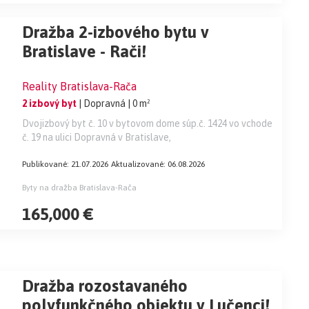
Dražba 2-izbového bytu v
Bratislave - Rači!
Reality Bratislava-Rača
2 izbový byt
| Dopravná
| 0 m²
Dvojizbový byt č. 10 v bytovom dome súp.č. 1424 vo vchode
č. 19 na ulici Dopravná v Bratislave,
Publikované: 21.07.2026
Aktualizované: 06.08.2026
Byty na dražba Bratislava-Rača
165,000 €
Dražba rozostavaného
polyfunkčného objektu v Lučenci!