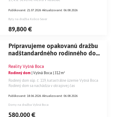
Publikované: 21.07.2026
Aktualizované: 06.08.2026
Byty na dražba Košice-Sever
89,800 €
Pripravujeme opakovanú dražbu
nadštandardného rodinného domu
v obci Vyšná Boca pri Liptovskom
Reality Vyšná Boca
Mikuláši!
Rodinný dom
| Vyšná Boca
| 312 m²
Rodinný dom súp. č. 119, katastrálne územie Vyšná Boca
Rodinný dom sa nachádza v okrajovej čas
Publikované: 18.06.2026
Aktualizované: 06.08.2026
Domy na dražba Vyšná Boca
580,000 €