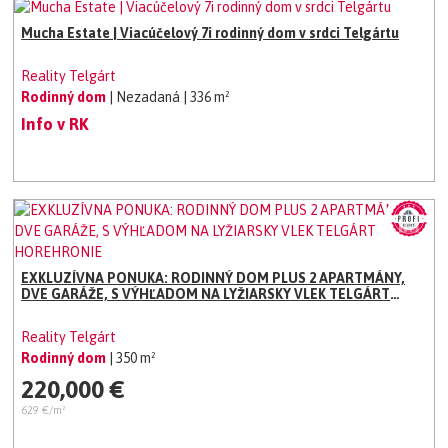
Mucha Estate | Viacúčelový 7i rodinný dom v srdci Telgártu
Reality Telgárt
Rodinný dom
| Nezadaná
| 336 m²
Info v RK
EXKLUZÍVNA PONUKA: RODINNÝ DOM PLUS 2 APARTMÁNY,
DVE GARÁŽE, S VÝHĽADOM NA LYŽIARSKY VLEK TELGÁRT
HOREHRONIE
Reality Telgárt
Rodinný dom
| 350 m²
220,000 €
629 €/m²