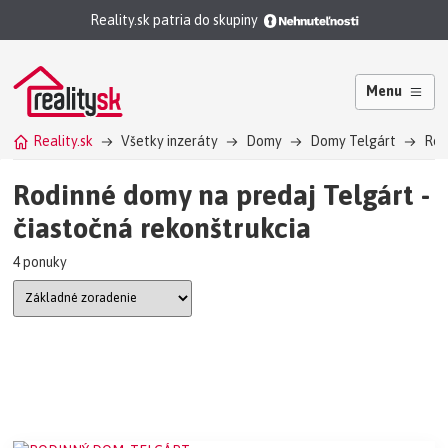
Reality.sk patria do skupiny
Menu
Reality.sk
Všetky inzeráty
Domy
Domy Telgárt
Rod
Rodinné domy na predaj Telgárt -
čiastočná rekonštrukcia
4 ponuky