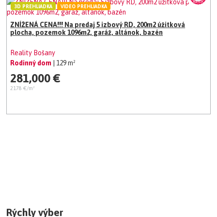
3D PREHLIADKA
VIDEO PREHLIADKA
ZNÍŽENÁ CENA!!! Na predaj 5 izbový RD, 200m2 úžitková
plocha, pozemok 1096m2, garáž, altánok, bazén
Reality Bošany
Rodinný dom
| 129 m²
281,000 €
2178 €/m²
Rýchly výber