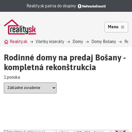
Reality.sk patria do skupiny
Menu
Reality.sk
Všetky inzeráty
Domy
Domy Bošany
Rod
Rodinné domy na predaj Bošany -
kompletná rekonštrukcia
1 ponuka