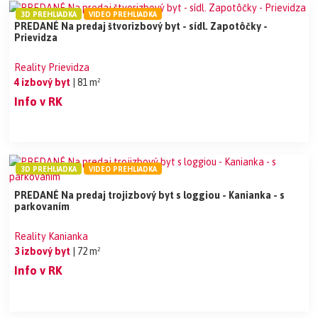
3D PREHLIADKA
VIDEO PREHLIADKA
PREDANÉ Na predaj štvorizbový byt - sídl. Zapotôčky -
Prievidza
Reality Prievidza
4 izbový byt
| 81 m²
Info v RK
3D PREHLIADKA
VIDEO PREHLIADKA
PREDANÉ Na predaj trojizbový byt s loggiou - Kanianka - s
parkovaním
Reality Kanianka
3 izbový byt
| 72 m²
Info v RK