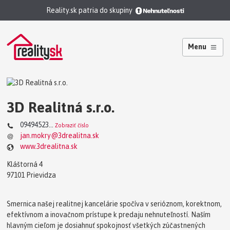
Reality.sk patria do skupiny
Menu
3D Realitná s.r.o.
09494523...
Zobraziť číslo
jan.mokry@3drealitna.sk
www.3drealitna.sk
Kláštorná 4
97101 Prievidza
Smernica našej realitnej kancelárie spočíva v serióznom, korektnom,
efektívnom a inovačnom prístupe k predaju nehnuteľností. Naším
hlavným cieľom je dosiahnuť spokojnosť všetkých zúčastnených