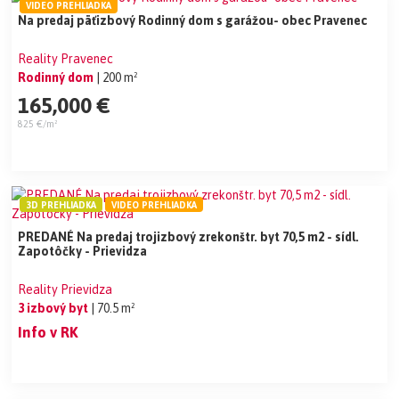
VIDEO PREHLIADKA
Na predaj päťizbový Rodinný dom s garážou- obec Pravenec
Reality Pravenec
Rodinný dom
| 200 m²
165,000 €
825 €/m²
3D PREHLIADKA
VIDEO PREHLIADKA
PREDANÉ Na predaj trojizbový zrekonštr. byt 70,5 m2 - sídl.
Zapotôčky - Prievidza
Reality Prievidza
3 izbový byt
| 70.5 m²
Info v RK