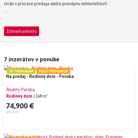
strán v procese predaja alebo prenájmu nehnuteľnosti.
Zobraziť pobočky
7 inzerátov v ponuke
3D PREHLIADKA
VIDEO PREHLIADKA
Na predaj - Rodinný dom - Poruba
Reality Poruba
Rodinný dom
| 168 m²
74,900 €
446 €/m²