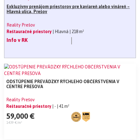
Exkluzívny prenájom priestorov pre kaviareň alebo vináreň –
Hlavná ulica, Prešov
Reality Prešov
Reštauračné priestory
| Hlavná
| 218 m²
Info v RK
ODSTÚPENIE PREVÁDZKY RÝCHLEHO OBČERSTVENIA V
CENTRE PREŠOVA
Reality Prešov
Reštauračné priestory
| -
| 41 m²
59,000 €
1439 €/m²