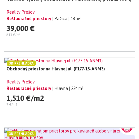
Reality Prešov
Reštauračné priestory
| Pažica
| 48 m²
39,000 €
813 €/m²
3D PREHLIADKA
Obchodný priestor na Hlavnej ul. (F177-15-ANM3)
Reality Prešov
Reštauračné priestory
| Hlavna
| 224 m²
1,510 €/m2
7 €/m2
3D PREHLIADKA