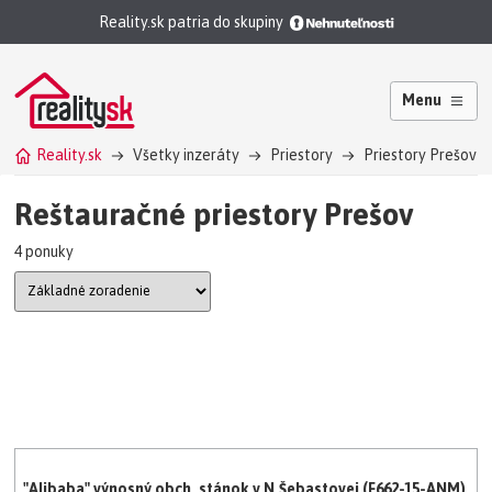
Reality.sk patria do skupiny
Menu
Reality.sk
Všetky inzeráty
Priestory
Priestory Prešov
Reštauračné priestory Prešov
4 ponuky
"Alibaba" výnosný obch. stánok v N.Šebastovej (F662-15-ANM)