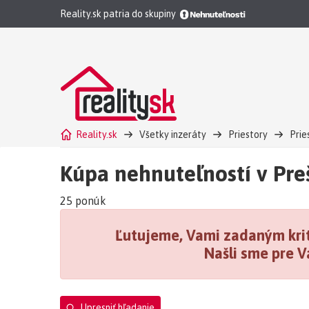
Reality.sk patria do skupiny
Reality.sk
Všetky inzeráty
Priestory
Prie
Kúpa nehnuteľností v Pre
25 ponúk
Ľutujeme, Vami zadaným krit
Našli sme pre V
Upresniť hľadanie