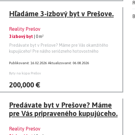
R
Hľadáme 3-izbový byt v Prešove.
B
Reality Prešov
3 izbový byt
| 0 m²
Predávate byt v Prešove? Máme pre Vás okamžitého
kupujúceho! Pre nášho seriózneho hotovostného
Publikované: 16.02.2026
Aktualizované: 06.08.2026
Byty na kúpa Prešov
200,000 €
Predávate byt v Prešove? Máme
pre Vás pripraveného kupujúceho.
Reality Prešov