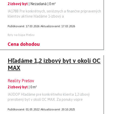
2 izbový byt
| Nezadaná
| 0 m²
IA178B Pre konkrétnych, serióznych a finančne pripravených
klientov aktívne hľadáme 1-izbový a
Publikované: 17.03.2026
Aktualizované: 17.03.2026
Byty na kúpa Prešov
Cena dohodou
Hľadáme 1,2 izbový byt v okolí OC
MAX
Reality Prešov
2 izbový byt
| 0 m²
IA3DOP Hľadáme pre konkrétneho klienta 1,2 izbový
prerobený byt v okolí OC MAX. Za ponuky vopre
Publikované: 01.05.2022
Aktualizované: 20.10.2025