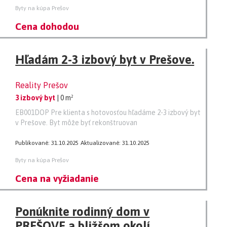
Byty na kúpa Prešov
Cena dohodou
Hľadám 2-3 izbový byt v Prešove.
Reality Prešov
3 izbový byt
| 0 m²
EB001DOP Pre klienta s hotovosťou hľadáme 2-3 izbový byt
v Prešove. Byt môže byť rekonštruovan
Publikované: 31.10.2025
Aktualizované: 31.10.2025
Byty na kúpa Prešov
Cena na vyžiadanie
Ponúknite rodinný dom v
PREŠOVE a bližšom okolí