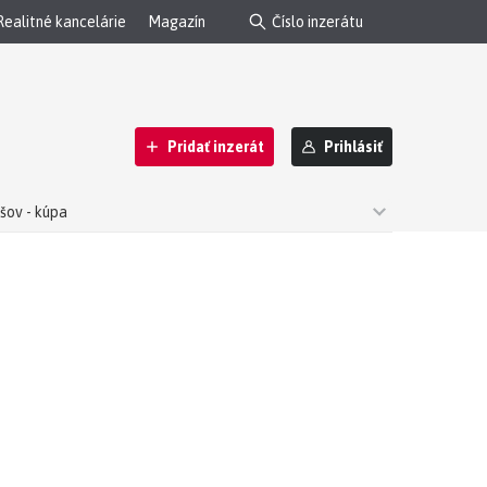
Realitné kancelárie
Magazín
Pridať inzerát
Prihlásiť
šov - kúpa