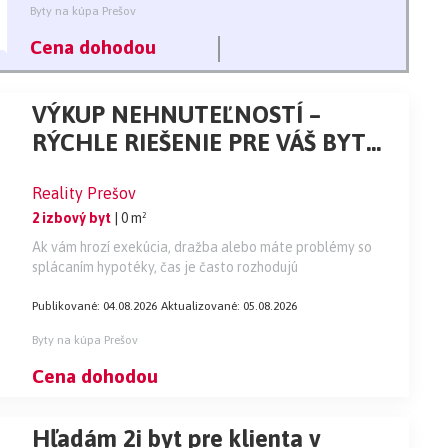
Byty na kúpa Prešov
Cena dohodou
VÝKUP NEHNUTEĽNOSTÍ –
RÝCHLE RIEŠENIE PRE VÁŠ BYT
ALEBO DOM
Reality Prešov
2 izbový byt
| 0 m²
Ak vám hrozí exekúcia, dražba alebo máte problémy so
splácaním hypotéky, čas je často rozhodujú
Publikované: 04.08.2026
Aktualizované: 05.08.2026
Byty na kúpa Prešov
Cena dohodou
Hľadám 2i byt pre klienta v