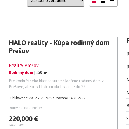
HALO reality - Kúpa rodinný dom
Prešov
R
Reality Prešov
R
Rodinný dom
| 150 m²
N
Pre konkrétneho klienta súrne hľadáme rodinný dom v
Prešove, alebo v blízkom okolí v cene do 22
N
Publikované: 20.07.2025
Aktualizované: 06.08.2026
B
Domy na kúpa Prešov
220,000 €
S
1467 €/m²