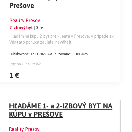
Prešove
Reality Prešov
2 izbový byt
| 0 m²
Hľadám na kúpu 2i byt pre klienta v Prešove. V prípade ak
Vás táto ponuka zaujala, neváhajt
Publikované: 17.11.2025
Aktualizované: 06.08.2026
Byty na kúpa Prešov
1 €
HĽADÁME 1- a 2-IZBOVÝ BYT NA
KÚPU v PREŠOVE
Reality Prešov