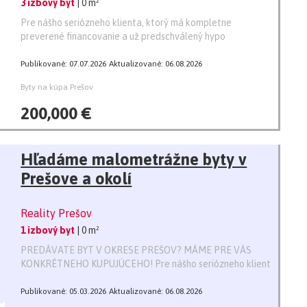
3 izbový byt
| 0 m²
Pre nášho seriózneho klienta, ktorý má kompletne
preverené financovanie a už predschválený hypo
Publikované: 07.07.2026
Aktualizované: 06.08.2026
Byty na kúpa Prešov
200,000 €
Hľadáme malometrážne byty v
Prešove a okolí
Reality Prešov
1 izbový byt
| 0 m²
PREDÁVATE BYT V OKRESE PREŠOV? MÁME PRE VÁS
KONKRÉTNEHO KUPUJÚCEHO! Pre nášho seriózneho klient
Publikované: 05.03.2026
Aktualizované: 06.08.2026