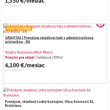
1,350 €/mesiac
9 €/mesiac/m²
VIDEO PREHLIADKA
GRAVITAS | Prenájom skladovej haly s administratívnou
prístavbou - BA
Reality Bratislava-Nové Mesto
Priestor pre sklad
| Turbínová
| 939 m²
6,100 €/mesiac
6 €/mesiac/m²
Prenájom, skladový Lodný kontajner, Ulica Svornosti 42,
Bratislava.