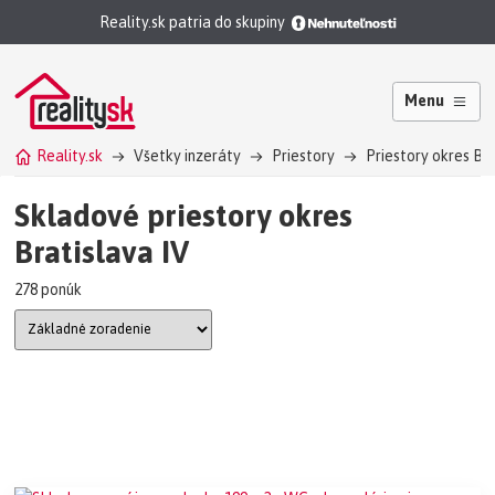
Reality.sk patria do skupiny
Menu
Reality.sk
Všetky inzeráty
Priestory
Priestory okres Brat
Skladové priestory okres
Bratislava IV
278 ponúk