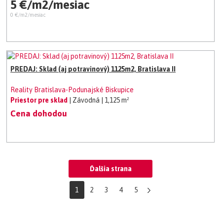
5 €/m2/mesiac
0 €/m2/mesiac
PREDAJ: Sklad (aj potravinový) 1125m2, Bratislava II
Reality Bratislava-Podunajské Biskupice
Priestor pre sklad
| Závodná
| 1,125 m²
Cena dohodou
Ďalšia strana
1
2
3
4
5