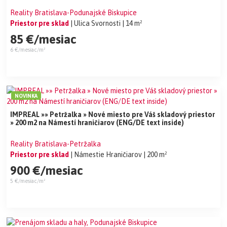
Reality Bratislava-Podunajské Biskupice
Priestor pre sklad
| Ulica Svornosti
| 14 m²
85 €/mesiac
6 €/mesiac/m²
NOVINKA
IMPREAL »» Petržalka » Nové miesto pre Váš skladový priestor
» 200 m2 na Námestí hraničiarov (ENG/DE text inside)
Reality Bratislava-Petržalka
Priestor pre sklad
| Námestie Hraničiarov
| 200 m²
900 €/mesiac
5 €/mesiac/m²