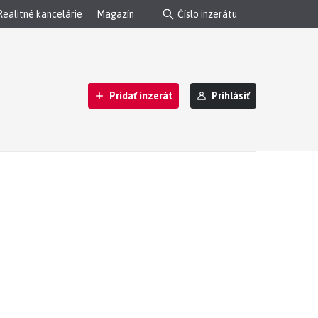
Realitné kancelárie
Magazín
Pridať inzerát
Prihlásiť