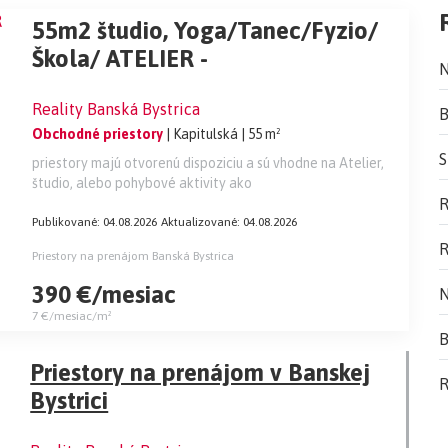
55m2 študio, Yoga/Tanec/Fyzio/
Škola/ ATELIER -
N
Reality Banská Bystrica
B
Obchodné priestory
| Kapitulská
| 55 m²
S
priestory majú otvorenú dispoziciu a sú vhodne na Atelier,
študio, alebo pohybové aktivity ako
R
Publikované: 04.08.2026
Aktualizované: 04.08.2026
R
Priestory na prenájom Banská Bystrica
390 €/mesiac
N
7 €/mesiac/m²
B
Priestory na prenájom v Banskej
R
Bystrici