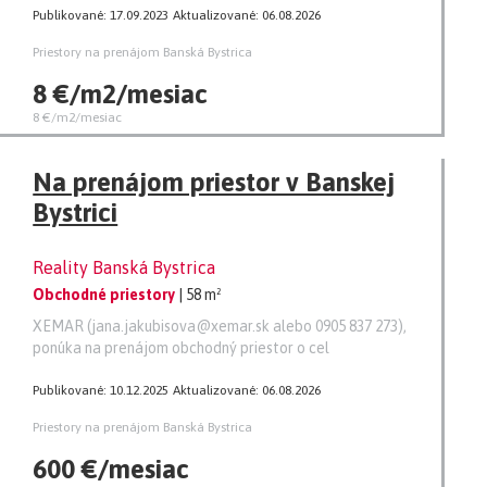
Publikované: 17.09.2023
Aktualizované: 06.08.2026
Priestory na prenájom Banská Bystrica
8 €/m2/mesiac
8 €/m2/mesiac
Na prenájom priestor v Banskej
Bystrici
Reality Banská Bystrica
Obchodné priestory
| 58 m²
XEMAR (jana.jakubisova@xemar.sk alebo 0905 837 273),
ponúka na prenájom obchodný priestor o cel
Publikované: 10.12.2025
Aktualizované: 06.08.2026
Priestory na prenájom Banská Bystrica
600 €/mesiac