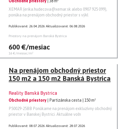
Obchodné priestory
| 38 m²
XEMAR (erika.hudecova@xemar.sk alebo 0907 925 099),
ponúka na prenájom obchodný priestor s výkl
Publikované: 26.04.2026
Aktualizované: 06.08.2026
Priestory na prenájom Banská Bystrica
600 €/mesiac
16 €/mesiac/m²
Na prenájom obchodný priestor
150 m2 a 150 m2 Banská Bystrica
Reality Banská Bystrica
Obchodné priestory
| Partizánska cesta
| 150 m²
P50029-25BB Ponúkame na prenájom exkluzívny obchodný
priestor v Banskej Bystrici. Aktuálne voľn
Publikované: 08.07.2026
Aktualizované: 28.07.2026