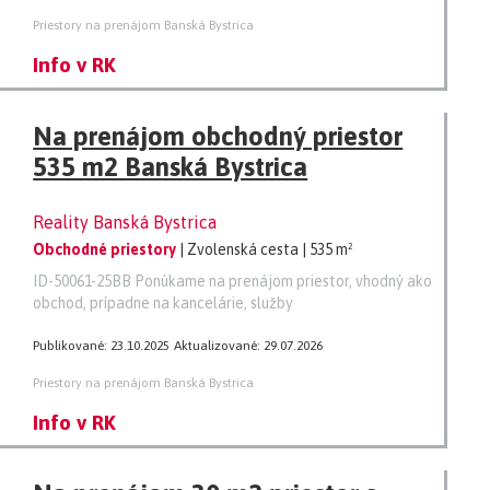
Priestory na prenájom Banská Bystrica
Info v RK
Na prenájom obchodný priestor
535 m2 Banská Bystrica
Reality Banská Bystrica
Obchodné priestory
| Zvolenská cesta
| 535 m²
ID-50061-25BB Ponúkame na prenájom priestor, vhodný ako
obchod, prípadne na kancelárie, služby
Publikované: 23.10.2025
Aktualizované: 29.07.2026
Priestory na prenájom Banská Bystrica
Info v RK