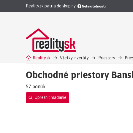
Reality.sk patria do skupiny
Reality.sk
Všetky inzeráty
Priestory
Prie
Obchodné priestory Bansk
57 ponúk
Upresniť hľadanie