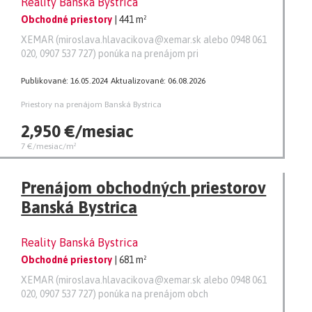
Reality Banská Bystrica
Obchodné priestory
| 441 m²
XEMAR (miroslava.hlavacikova@xemar.sk alebo 0948 061
020, 0907 537 727) ponúka na prenájom pri
Publikované: 16.05.2024
Aktualizované: 06.08.2026
Priestory na prenájom Banská Bystrica
2,950 €/mesiac
7 €/mesiac/m²
Prenájom obchodných priestorov
Banská Bystrica
Reality Banská Bystrica
Obchodné priestory
| 681 m²
XEMAR (miroslava.hlavacikova@xemar.sk alebo 0948 061
020, 0907 537 727) ponúka na prenájom obch