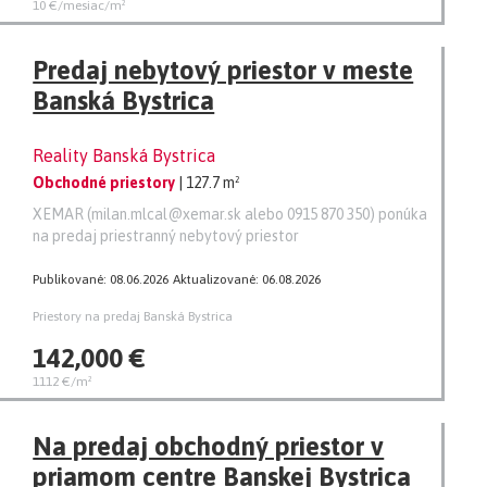
10 €/mesiac/m²
Predaj nebytový priestor v meste
Banská Bystrica
Reality Banská Bystrica
Obchodné priestory
| 127.7 m²
XEMAR (milan.mlcal@xemar.sk alebo 0915 870 350) ponúka
na predaj priestranný nebytový priestor
Publikované: 08.06.2026
Aktualizované: 06.08.2026
Priestory na predaj Banská Bystrica
142,000 €
1112 €/m²
Na predaj obchodný priestor v
priamom centre Banskej Bystrica