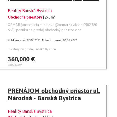
Reality Banská Bystrica
Obchodné priestory
| 275 m²
XEMAR (annamaria.mlcalova@xemar.sk alebo 0902 380
663), ponúka na predaj obchodný priestor v ce
Publikované: 22.07.2025
Aktualizované: 06.08.2026
Priestory na predaj Banská Bystrica
360,000 €
1309 €/m²
PRENÁJOM obchodný priestor ul.
Národná - Banská Bystrica
Reality Banská Bystrica