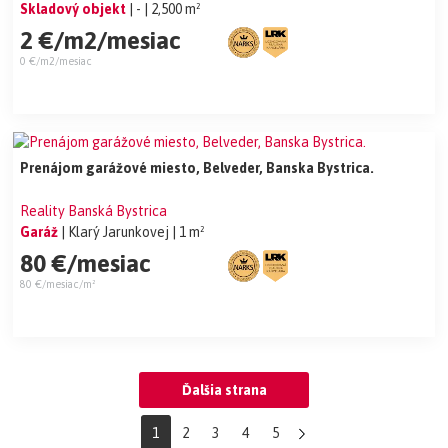
Skladový objekt
| -
| 2,500 m²
2 €/m2/mesiac
0 €/m2/mesiac
Prenájom garážové miesto, Belveder, Banska Bystrica.
Reality Banská Bystrica
Garáž
| Klarý Jarunkovej
| 1 m²
80 €/mesiac
80 €/mesiac/m²
Ďalšia strana
1
2
3
4
5