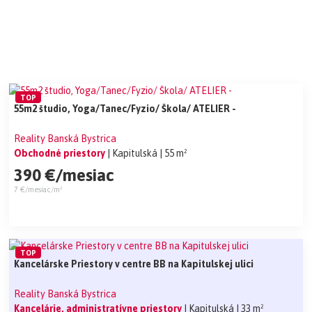
TOP
55m2 študio, Yoga/Tanec/Fyzio/ Škola/ ATELIER -
Reality Banská Bystrica
Obchodné priestory
| Kapitulská
| 55 m²
390 €/mesiac
7 €/mesiac/m²
TOP
Kancelárske Priestory v centre BB na Kapitulskej ulici
Reality Banská Bystrica
Kancelárie, administratívne priestory
| Kapitulská
| 33 m²