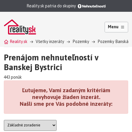
Reality.sk patria do skupiny
Menu
Reality.sk
Všetky inzeráty
Pozemky
Pozemky Banská B
Prenájom nehnuteľností v
Banskej Bystrici
443 ponúk
Ľutujeme, Vami zadaným kritériám
nevyhovuje žiaden inzerát.
Našli sme pre Vás podobné inzeráty: