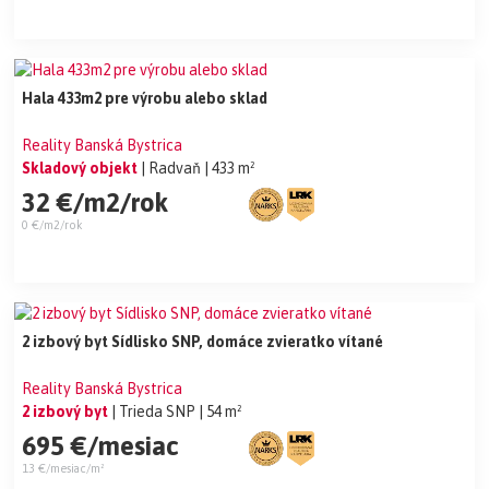
Hala 433m2 pre výrobu alebo sklad
Reality Banská Bystrica
Skladový objekt
| Radvaň
| 433 m²
32 €/m2/rok
0 €/m2/rok
2 izbový byt Sídlisko SNP, domáce zvieratko vítané
Reality Banská Bystrica
2 izbový byt
| Trieda SNP
| 54 m²
695 €/mesiac
13 €/mesiac/m²