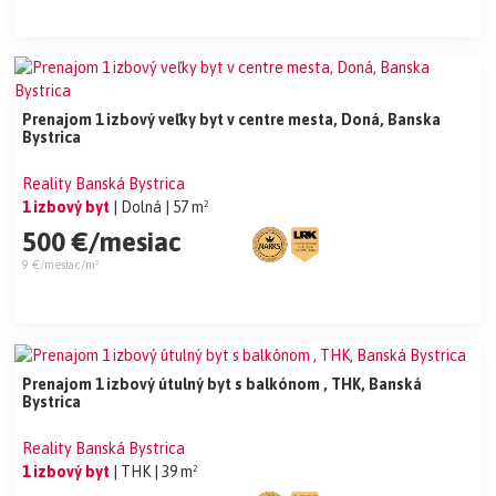
Prenajom 1 izbový veľky byt v centre mesta, Doná, Banska
Bystrica
Reality Banská Bystrica
1 izbový byt
| Dolná
| 57 m²
500 €/mesiac
9 €/mesiac/m²
Prenajom 1 izbový útulný byt s balkónom , THK, Banská
Bystrica
Reality Banská Bystrica
1 izbový byt
| THK
| 39 m²