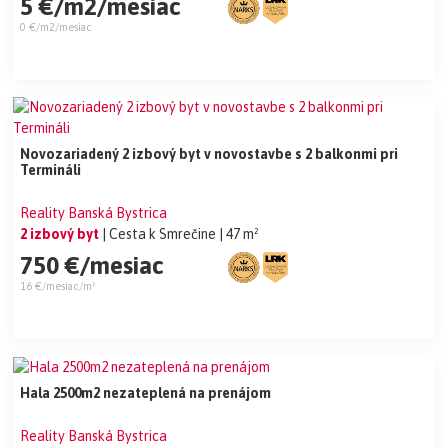
5 €/m2/mesiac
0 €/m2/mesiac
Novozariadený 2 izbový byt v novostavbe s 2 balkonmi pri
Termináli
Reality Banská Bystrica
2 izbový byt
| Cesta k Smrečine
| 47 m²
750 €/mesiac
16 €/mesiac/m²
Hala 2500m2 nezateplená na prenájom
Reality Banská Bystrica