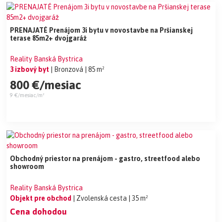
PRENAJATÉ Prenájom 3i bytu v novostavbe na Pršianskej
terase 85m2+ dvojgaráž
Reality Banská Bystrica
3 izbový byt
| Bronzová
| 85 m²
800 €/mesiac
9 €/mesiac/m²
Obchodný priestor na prenájom - gastro, streetfood alebo
showroom
Reality Banská Bystrica
Objekt pre obchod
| Zvolenská cesta
| 35 m²
Cena dohodou