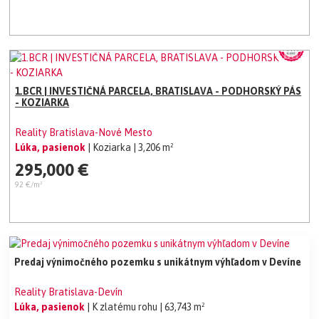
1.BCR | INVESTIČNÁ PARCELA, BRATISLAVA - PODHORSKÝ PÁS
- KOZIARKA
Reality Bratislava-Nové Mesto
Lúka, pasienok
| Koziarka
| 3,206 m²
295,000 €
92 €/m²
Predaj výnimočného pozemku s unikátnym výhľadom v Devíne
Reality Bratislava-Devín
Lúka, pasienok
| K zlatému rohu
| 63,743 m²