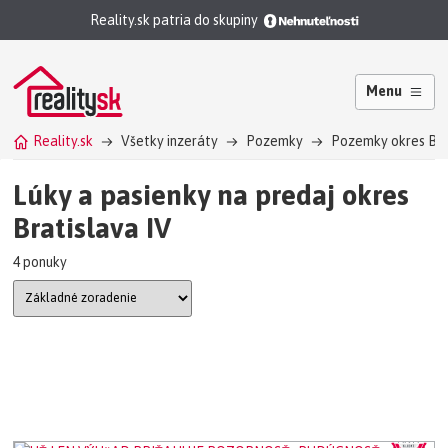
Reality.sk patria do skupiny
Menu
Reality.sk
Všetky inzeráty
Pozemky
Pozemky okres Brati
Lúky a pasienky na predaj okres
Bratislava IV
4 ponuky