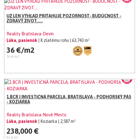
UŽ LEN VÝHĽAD PRIŤAHUJE POZORNOSŤ- BUDÚCNOSŤ -
ZDRAVÝ ŽIVOT.....
Reality Bratislava-Devín
Lúka, pasienok
| K zlatému rohu
| 63,743 m²
36 €/m2
36 €/m2
1.BCR | INVESTIČNÁ PARCELA, BRATISLAVA - PODHORSKÝ PÁS
- KOZIARKA
Reality Bratislava-Nové Mesto
Lúka, pasienok
| Koziarka
| 2,587 m²
238,000 €
92 €/m²