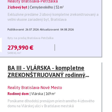
Reality Bratislava-Petržalka
klimatizáciou -51m2
2 izbový byt
| Černyševského
| 51 m²
Exkluzívne predáme 2 izbový kompletne zrekonštruovaný a
veľmi vkusne zariadený byt, Bratislava
Publikované: 26.07.2026
Aktualizované: 04.08.2026
Byty na predaj Bratislava-Petržalka
279,990 €
5490 €/m²
BA III - VLÁRSKA - kompletne
ZREKONŠTRUOVANÝ rodinný
dom, 169 M2, Kramáre - SKVELÁ
Reality Bratislava-Nové Mesto
LOKALITA, GARÁŽ
Rodinný dom
| Vlárska
| 169 m²
Ponúkame dlhodobý prenájom priestranného 4-izbového
domu na Vlárskej ulici v Bratislave mestská