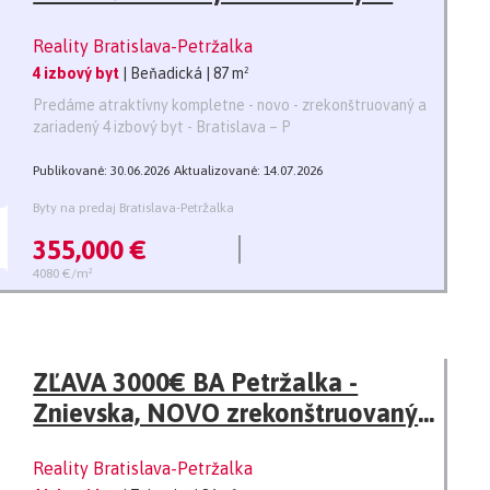
byt s loggiou a klimatizáciou
Reality Bratislava-Petržalka
-87m2
4 izbový byt
| Beňadická
| 87 m²
Predáme atraktívny kompletne - novo - zrekonštruovaný a
zariadený 4 izbový byt - Bratislava – P
Publikované: 30.06.2026
Aktualizované: 14.07.2026
Byty na predaj Bratislava-Petržalka
355,000 €
4080 €/m²
ZĽAVA 3000€ BA Petržalka -
Znievska, NOVO zrekonštruovaný
a zariadený 4i byt s loggiou a
Reality Bratislava-Petržalka
klimatizáciou -88 m2