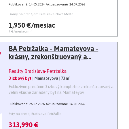
Publikované: 14.05.2024
Aktualizované: 14.07.2026
Domy na prenájom Bratislava-Nové Mesto
1,950 €/mesiac
7 €/mesiac/m²
BA Petržalka - Mamateyova -
krásny, zrekonštruovaný a
zariadený 3i byt s klimatizáciou -
Reality Bratislava-Petržalka
73m2, loggia
3 izbový byt
| Mamateyova
| 73 m²
Exkluzívne predáme 3 izbový kompletne zrekonštruovaný a
veľmi vkusne zariadený byt na Mamateyov
Publikované: 26.07.2026
Aktualizované: 06.08.2026
Byty na predaj Bratislava-Petržalka
313,990 €