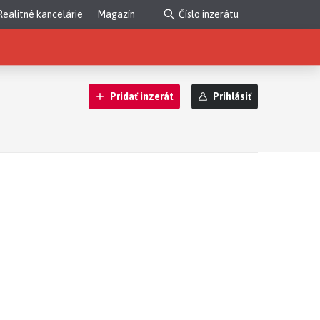
Realitné kancelárie
Magazín
Pridať inzerát
Prihlásiť