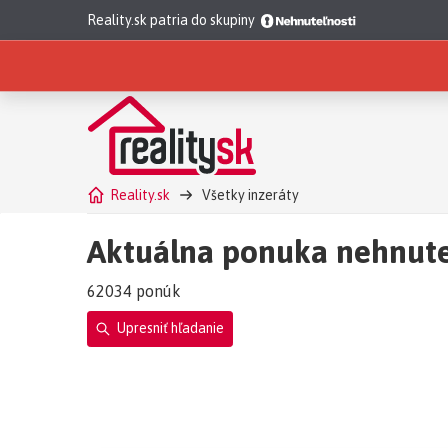
Reality.sk patria do skupiny
Reality.sk
Všetky inzeráty
Aktuálna ponuka nehnute
62034 ponúk
Upresniť hľadanie