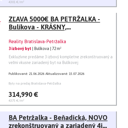
4301 €/m²
ZĽAVA 5000€ BA PETRŽALKA -
Bulíkova - KRÁSNY,
ZREKONŠTRUOVANÝ A
Reality Bratislava-Petržalka
ZARIADENÝ 3I BYT - 74 M2,
3 izbový byt
| Bulíkova
| 72 m²
LOGGIA. KLIMATIZÁCIA
Exkluzívne predáme 3 izbový kompletne zrekonštruovaný a
veľmi vkusne zariadený byt na Bulíkovej
Publikované: 21.06.2026
Aktualizované: 15.07.2026
Byty na predaj Bratislava-Petržalka
314,990 €
4375 €/m²
BA Petržalka - Beňadická, NOVO
zrekonštruovaný a zariadený 4i