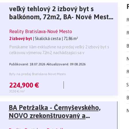
veľký tehlový 2 izbový byt s
balkónom, 72m2, BA- Nové Mesto,
R
Skalická cesta, 4/4 posch., super
Reality Bratislava-Nové Mesto
miesto na bývanie
R
2 izbový byt
| Skalická cesta
| 71.86 m²
B
Ponúkame Vám exkluzívne na predaj veľký 2 izbový byt s
celkovou výmerou 72m2, nachádzajúci sa v
N
Publikované: 18.07.2026
Aktualizované: 09.08.2026
R
Byty na predaj Bratislava-Nové Mesto
224,900 €
S
3130 €/m²
B
BA Petržalka - Černyševského,
N
NOVO zrekonštruovaný a
zariadený 2i byt s loggiou a