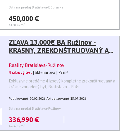
Byty na predaj Bratislava-Dúbravka
450,000 €
4128 €/m²
ZĽAVA 13.000€ BA Ružinov -
KRÁSNY, ZREKONŠTRUOVANÝ A
ZARIADENÝ 4i BYT - Sklenárová
Reality Bratislava-Ružinov
ul., 80 M2, výborná lokalita,
4 izbový byt
| Sklenárova
| 79 m²
klimatizácia
Exkluzívne predáme 4 izbový kompletne zrekonštruovaný a
krásne zariadený byt, Bratislava – Ruži
Publikované: 20.02.2026
Aktualizované: 15.07.2026
Byty na predaj Bratislava-Ružinov
336,990 €
4266 €/m²