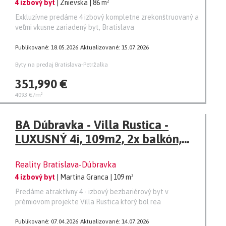
4 izbový byt
| Znievska
| 86 m²
Exkluzívne predáme 4 izbový kompletne zrekonštruovaný a
veľmi vkusne zariadený byt, Bratislava
Publikované: 18.05.2026
Aktualizované: 15.07.2026
Byty na predaj Bratislava-Petržalka
351,990 €
4093 €/m²
BA Dúbravka - Villa Rustica -
LUXUSNÝ 4i, 109m2, 2x balkón,
loggia, 2x garážové státie, LES,
Reality Bratislava-Dúbravka
CHKO, uzatvorená ulica
4 izbový byt
| Martina Granca
| 109 m²
Predáme atraktívny 4 - izbový bezbariérový byt v
prémiovom projekte Villa Rustica ktorý bol rea
Publikované: 07.04.2026
Aktualizované: 14.07.2026