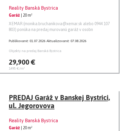
Reality Banská Bystrica
Garáž
| 20 m²
XEMAR (monika.bruchanikova@xemar.sk alebo 0944 107
803) ponúka na predaj murovanú garáž v osobn
Publikované: 01.07.2026
Aktualizované: 07.08.2026
Objekty na predaj Banská Bystrica
29,900 €
1495 €/m²
PREDAJ Garáž v Banskej Bystrici,
ul. Jegorovova
Reality Banská Bystrica
Garáž
| 20 m²