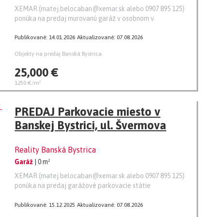
XEMAR (matej.belocaban@xemar.sk alebo 0907 895 125)
ponúka na predaj murovanú garáž v osobnom v
Publikované: 14.01.2026
Aktualizované: 07.08.2026
Objekty na predaj Banská Bystrica
25,000 €
1250 €/m²
PREDAJ Parkovacie miesto v
Banskej Bystrici, ul. Švermova
Reality Banská Bystrica
Garáž
| 0 m²
XEMAR (matej.belocaban@xemar.sk alebo 0907 895 125)
ponúka na predaj garážové parkovacie státie
Publikované: 15.12.2025
Aktualizované: 07.08.2026