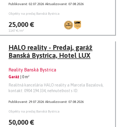
Publikované: 02.07.2026
Aktualizované: 07.08.2026
Objekty na predaj Banská Bystrica
25,000 €
1147 €/m²
HALO reality - Predaj, garáž
Banská Bystrica, Hotel LUX
Reality Banská Bystrica
Garáž
| 0 m²
Realitná kancelária HALO reality a Marcela Bazalová,
kontakt: 0904 194 334, nehnuteľnosť s ID:
Publikované: 29.07.2026
Aktualizované: 07.08.2026
Objekty na predaj Banská Bystrica
50,000 €