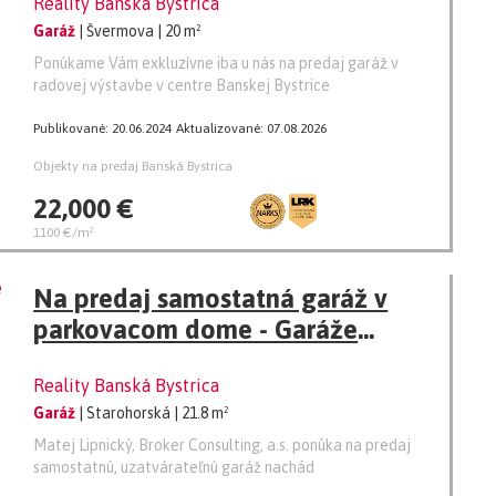
Reality Banská Bystrica
Garáž
| Švermova
| 20 m²
Ponúkame Vám exkluzívne iba u nás na predaj garáž v
radovej výstavbe v centre Banskej Bystrice
Publikované: 20.06.2024
Aktualizované: 07.08.2026
Objekty na predaj Banská Bystrica
22,000 €
1100 €/m²
Na predaj samostatná garáž v
parkovacom dome - Garáže
Starohorská, Sásová, Banská
Reality Banská Bystrica
Bystrica
Garáž
| Starohorská
| 21.8 m²
Matej Lipnický, Broker Consulting, a.s. ponúka na predaj
samostatnú, uzatvárateľnú garáž nachád