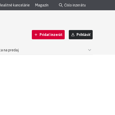
Realitné kancelárie
Magazín
Pridať inzerát
Prihlásiť
ca na predaj