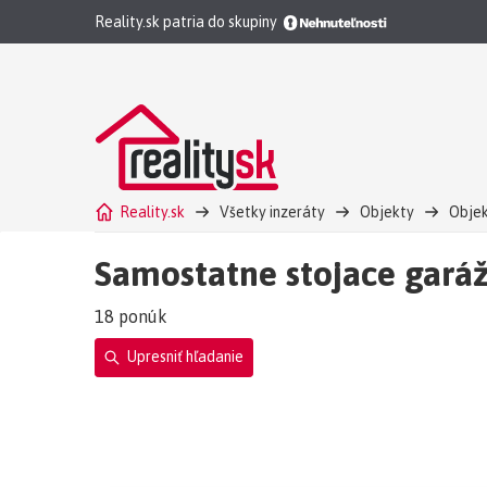
Reality.sk patria do skupiny
Reality.sk
Všetky inzeráty
Objekty
Objek
Samostatne stojace garáž
18 ponúk
Upresniť hľadanie