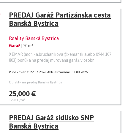
PREDAJ Garáž Partizánska cesta
Banská Bystrica
Reality Banská Bystrica
Garáž
| 20 m²
XEMAR (monika.bruchanikova@xemar.sk alebo 0944 107
803) ponúka na predaj murovanú garáž v osobn
Publikované: 22.07.2026
Aktualizované: 07.08.2026
Objekty na predaj Banská Bystrica
25,000 €
1250 €/m²
PREDAJ Garáž sídlisko SNP
Banská Bystrica