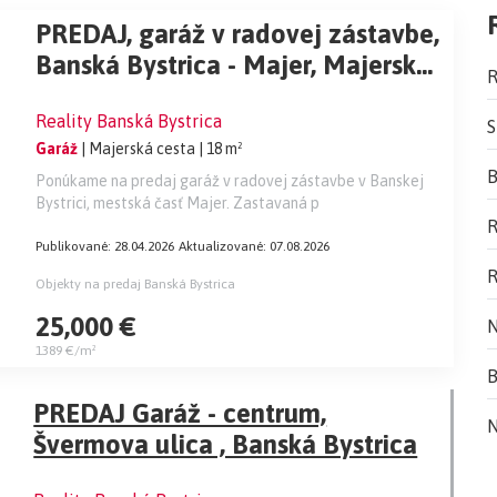
PREDAJ, garáž v radovej zástavbe,
Banská Bystrica - Majer, Majerská
R
cesta
Reality Banská Bystrica
S
Garáž
| Majerská cesta
| 18 m²
B
Ponúkame na predaj garáž v radovej zástavbe v Banskej
Bystrici, mestská časť Majer. Zastavaná p
R
Publikované: 28.04.2026
Aktualizované: 07.08.2026
R
Objekty na predaj Banská Bystrica
25,000 €
N
1389 €/m²
B
PREDAJ Garáž - centrum,
N
Švermova ulica , Banská Bystrica