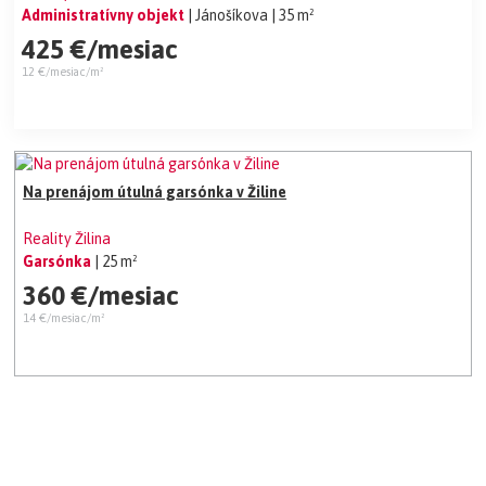
Administratívny objekt
| Jánošíkova
| 35 m²
425 €/mesiac
12 €/mesiac/m²
Na prenájom útulná garsónka v Žiline
Reality Žilina
Garsónka
| 25 m²
360 €/mesiac
14 €/mesiac/m²