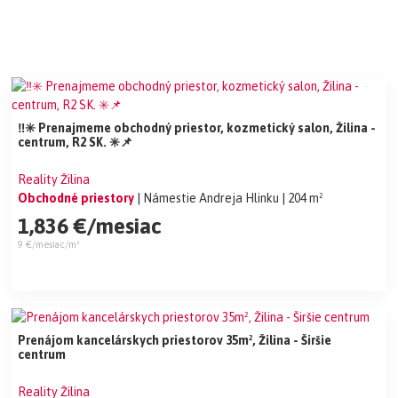
‼️✳️ Prenajmeme obchodný priestor, kozmetický salon, Žilina -
centrum, R2 SK. ✳️📌
Reality Žilina
Obchodné priestory
| Námestie Andreja Hlinku
| 204 m²
1,836 €/mesiac
9 €/mesiac/m²
Prenájom kancelárskych priestorov 35m², Žilina - Širšie
centrum
Reality Žilina