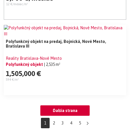
12 €/mesiac/m²
Polyfunkčný objekt na predaj, Bojnická, Nové Mesto,
Bratislava III
Reality Bratislava-Nové Mesto
Polyfunkčný objekt
| 2,535 m²
1,505,000 €
594 €/m²
Ďalšia strana
1
2
3
4
5