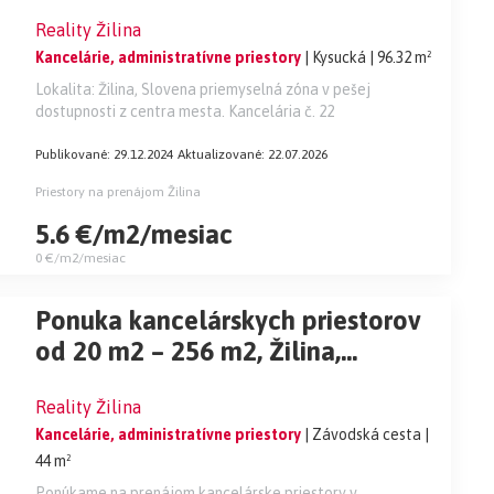
(možnosť prenajať aj 2. kanceláriu
Reality Žilina
41m2).
Kancelárie, administratívne priestory
| Kysucká
| 96.32 m²
Lokalita: Žilina, Slovena priemyselná zóna v pešej
dostupnosti z centra mesta. Kancelária č. 22
Publikované: 29.12.2024
Aktualizované: 22.07.2026
Priestory na prenájom Žilina
5.6 €/m2/mesiac
0 €/m2/mesiac
Ponuka kancelárskych priestorov
od 20 m2 – 256 m2, Žilina,
Závodská cesta.
Reality Žilina
Kancelárie, administratívne priestory
| Závodská cesta
|
44 m²
Ponúkame na prenájom kancelárske priestory v