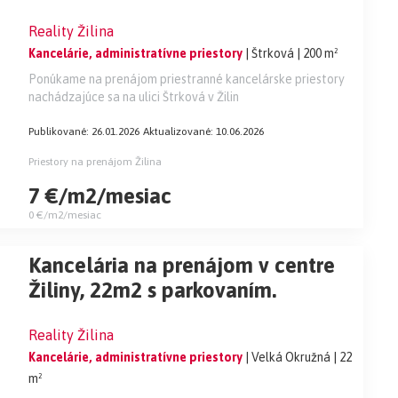
Žiline, 200m2.
Reality Žilina
Kancelárie, administratívne priestory
| Štrková
| 200 m²
Ponúkame na prenájom priestranné kancelárske priestory
nachádzajúce sa na ulici Štrková v Žilin
Publikované: 26.01.2026
Aktualizované: 10.06.2026
Priestory na prenájom Žilina
7 €/m2/mesiac
0 €/m2/mesiac
Kancelária na prenájom v centre
Žiliny, 22m2 s parkovaním.
Reality Žilina
Kancelárie, administratívne priestory
| Velká Okružná
| 22
m²