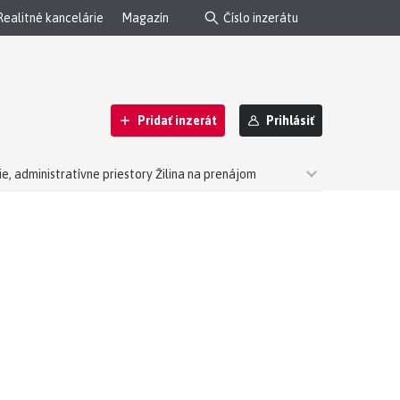
Realitné kancelárie
Magazín
Pridať inzerát
Prihlásiť
e, administratívne priestory Žilina na prenájom