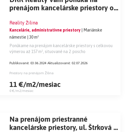
prenájom kancelárske priestory od
30 m2, v centre mesta Žilina s
Reality Žilina
parkovaním.
Kancelárie, administratívne priestory
| Mariánske
námestie
| 30 m²
Ponúkame na prenájom kancelárske priestory s celkovou
výmerou až 157 m², situované na 2. poscho
Publikované: 03.06.2024
Aktualizované: 02.07.2026
Priestory na prenájom Žilina
11 €/m2/mesiac
0 €/m2/mesiac
Na prenájom priestranné
kancelárske priestory, ul. Štrková v