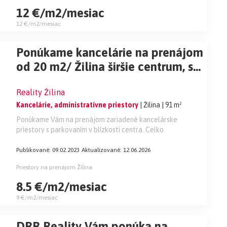
12 €/m2/mesiac
12 €/m2/mesiac
Ponúkame kancelárie na prenájom
od 20 m2/ Žilina širšie centrum, s
parkovaním.
Reality Žilina
Kancelárie, administratívne priestory
| Žilina
| 91 m²
Ponúkame Vám na prenájom zariadené kancelárske
priestory s parkovaním v blízkosti centra. Celko
Publikované: 09.02.2023
Aktualizované: 12.06.2026
Priestory na prenájom Žilina
8.5 €/m2/mesiac
9 €/m2/mesiac
DRR Reality Vám ponúka na