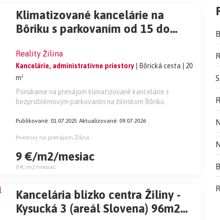
Klimatizované kancelárie na
Bôriku s parkovaním od 15 do
B
500m2
Reality Žilina
R
Kancelárie, administratívne priestory
| Bôrická cesta
| 20
m²
S
Ponúkame na prenájom klimatizované kancelárie s
R
bezproblémovým parkovaním na žilinskom Bôriku.
Publikované: 01.07.2025
Aktualizované: 09.07.2026
N
Priestory na prenájom Žilina
N
9 €/m2/mesiac
B
0 €/m2/mesiac
R
Kancelária blízko centra Žiliny -
Kysucká 3 (areál Slovena) 96m2