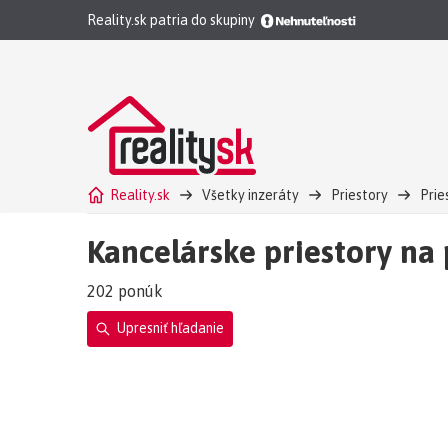
Reality.sk patria do skupiny
Reality.sk
Všetky inzeráty
Priestory
Prie
Kancelárske priestory na
202 ponúk
Upresniť hľadanie