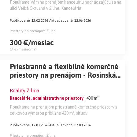
Ponúkame Vám na prenájom kanceláriu nachádzajúcu sa na
ulici Veľká Okružná v Žiline. Kancelária
Publikované: 13.02.2026
Aktualizované: 12.06.2026
Priestory na prenájom Žilina
300 €/mesiac
14 €/mesiac/m²
Priestranné a flexibilné komerčné
priestory na prenájom - Rosinská
cesta
Reality Žilina
Kancelárie, administratívne priestory
| 430 m²
Ponúkame na prenájom priestranné komerčné priestory s
celkovou výmerou približne 430 m², situov
Publikované: 12.03.2026
Aktualizované: 07.08.2026
Priestory na prenájom Žilina