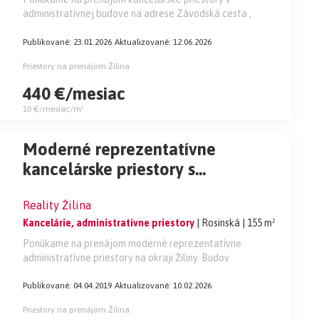
administratívnej budove na adrese Závodská cesta ,
Publikované: 23.01.2026
Aktualizované: 12.06.2026
Priestory na prenájom Žilina
440 €/mesiac
10 €/mesiac/m²
Moderné reprezentatívne
kancelárske priestory s
parkovaním, 155 m2, Žilina.
Reality Žilina
Kancelárie, administratívne priestory
| Rosinská
| 155 m²
Ponúkame na prenájom moderné reprezentatívne
administratívne priestory na okraji Žiliny. Budov
Publikované: 04.04.2019
Aktualizované: 10.02.2026
Priestory na prenájom Žilina