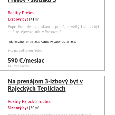
Reality Prešov
1 izbový byt
| 41 m²
Popis: Exkluzívne ponúkam na prenájom veľký 1 izbový byt
na Prostějovskej ulici v Prešove. Pl
Publikované: 02.08.2026
Aktualizované: 05.08.2026
Byty na podnájom Prešov
590 €/mesiac
14 €/mesiac/m²
Na prenájom 3-izbový byt v
Rajeckých Tepliciach
Reality Rajecké Teplice
3 izbový byt
| 80 m²