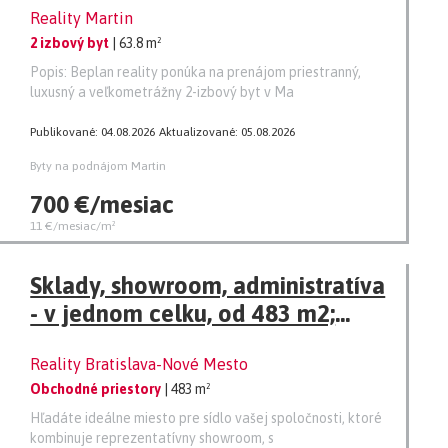
Reality Martin
2 izbový byt
| 63.8 m²
Popis: Beplan reality ponúka na prenájom priestranný,
luxusný a veľkometrážny 2-izbový byt v Ma
Publikované: 04.08.2026
Aktualizované: 05.08.2026
Byty na podnájom Martin
700 €/mesiac
11 €/mesiac/m²
Sklady, showroom, administratíva
- v jednom celku, od 483 m2;
Bratislava, Elektrárenská ul.
Reality Bratislava-Nové Mesto
Obchodné priestory
| 483 m²
Hľadáte ideálne miesto pre sídlo vašej spoločnosti, ktoré
kombinuje reprezentatívny showroom, s