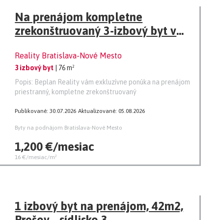
Na prenájom kompletne
zrekonštruovaný 3-izbový byt v
širšom centre Bratislavy
Reality Bratislava-Nové Mesto
3 izbový byt
| 76 m²
Popis: Beplan Reality vám exkluzívne ponúka na prenájom
priestranný, kompletne zrekonštruovaný
Publikované: 30.07.2026
Aktualizované: 05.08.2026
Byty na podnájom Bratislava-Nové Mesto
1,200 €/mesiac
16 €/mesiac/m²
1 izbový byt na prenájom, 42m2,
Prešov - sídlisko 3