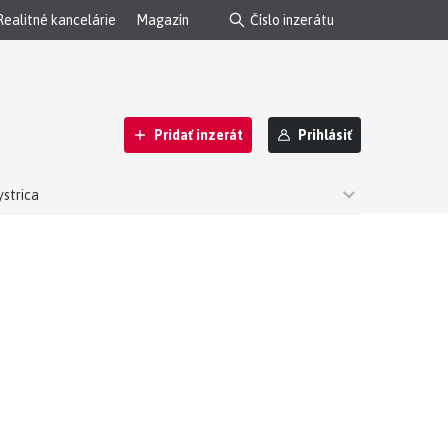
Realitné kancelárie
Magazín
Pridať inzerát
Prihlásiť
ystrica