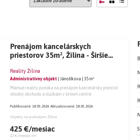
Prenájom kancelárskych
priestorov 35m², Žilina - Širšie
B
centrum
Reality Žilina
N
Administratívny objekt
| Jánošíkova
| 35 m²
R
Mamud reality ponúka na prenájom kancelársky priestor
vhodný obchodu a službám v širšom centre
R
Publikované: 18.05.2026
Aktualizované: 18.05.2026
N
Objekty na podnájom Žilina
425 €/mesiac
S
12 €/mesiac/m²