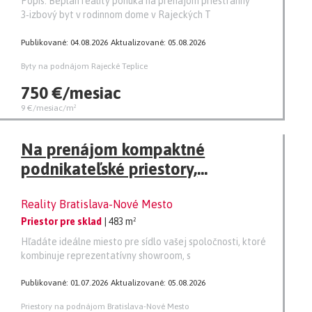
Popis: Beplan reality ponúka na prenájom priestranný
3‑izbový byt v rodinnom dome v Rajeckých T
Publikované: 04.08.2026
Aktualizované: 05.08.2026
Byty na podnájom Rajecké Teplice
750 €/mesiac
9 €/mesiac/m²
Na prenájom kompaktné
podnikateľské priestory,
kancelárie, sklady, showroom
Reality Bratislava-Nové Mesto
Priestor pre sklad
| 483 m²
Hľadáte ideálne miesto pre sídlo vašej spoločnosti, ktoré
kombinuje reprezentatívny showroom, s
Publikované: 01.07.2026
Aktualizované: 05.08.2026
Priestory na podnájom Bratislava-Nové Mesto