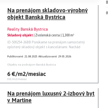
B
Na prenájom skladovo-výrobný
R
objekt Banská Bystrica
Reality Banská Bystrica
Skladový objekt
| Zvolenská cesta
| 1,300 m²
ID-500254-26BB Ponúkame na prenájom samostatný
oplotený skladový objekt s kanceláriami. Nachád
Publikované: 21.08.2025
Aktualizované: 29.05.2026
Objekty na podnájom Banská Bystrica
6 €/m2/mesiac
0 €/m2/mesiac
Na prenájom luxusný 2-izbový byt
v Martine