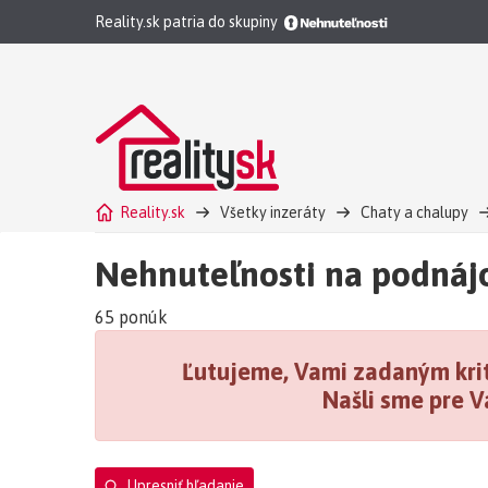
Reality.sk patria do skupiny
Reality.sk
Všetky inzeráty
Chaty a chalupy
Chata, drevenica, zrub Banská Bystrica na podnájom
Nehnuteľnosti na podná
65 ponúk
Ľutujeme, Vami zadaným krit
Našli sme pre V
Upresniť hľadanie