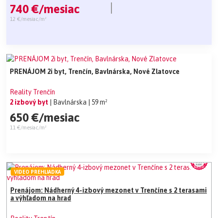
740 €/mesiac
12 €/mesiac/m²
PRENÁJOM 2i byt, Trenčín, Bavlnárska, Nové Zlatovce
Reality Trenčín
2 izbový byt
| Bavlnárska
| 59 m²
650 €/mesiac
11 €/mesiac/m²
VIDEO PREHLIADKA
Prenájom: Nádherný 4-izbový mezonet v Trenčíne s 2 terasami
a výhľadom na hrad