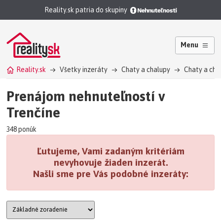
Reality.sk patria do skupiny
Menu
Reality.sk
Všetky inzeráty
Chaty a chalupy
Chaty a cha
Prenájom nehnuteľností v
Trenčíne
348 ponúk
Ľutujeme, Vami zadaným kritériám
nevyhovuje žiaden inzerát.
Našli sme pre Vás podobné inzeráty: