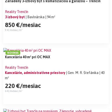
Zariadený 3‑izbový byt s klimatizáciou a garážou – Trenčín
Reality Trenčín
3 izbový byt
| Bavlnárska
| 94 m²
850 €/mesiac
9 €/mesiac/m²
NOVINKA
Kancelária 40 m² pri OC MAX
Reality Trenčín
Kancelárie, administratívne priestory
| Gen. M. R. Štefánika
| 40
m²
220 €/mesiac
6 €/mesiac/m²