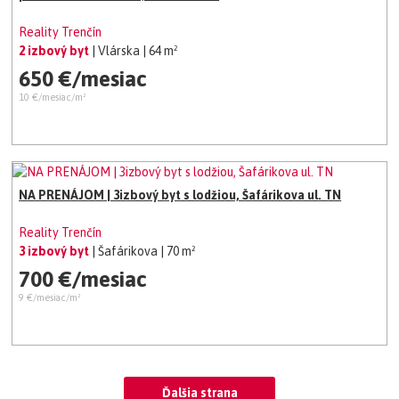
Reality Trenčín
2 izbový byt
| Vlárska
| 64 m²
650 €/mesiac
10 €/mesiac/m²
NA PRENÁJOM | 3izbový byt s lodžiou, Šafárikova ul. TN
Reality Trenčín
3 izbový byt
| Šafárikova
| 70 m²
700 €/mesiac
9 €/mesiac/m²
Ďalšia strana