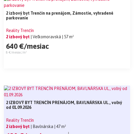
2 izbový byt Trenčín na prenájom, Zámostie, vyhradené
parkovanie
Reality Trenčín
2 izbový byt
| Veľkomoravská
| 57 m²
640 €/mesiac
8 €/mesiac/m²
2 IZBOVÝ BYT TRENČÍN PRENÁJOM, BAVLNÁRSKA UL., voľný
od 01.09.2026
Reality Trenčín
2 izbový byt
| Bavlnárska
| 47 m²