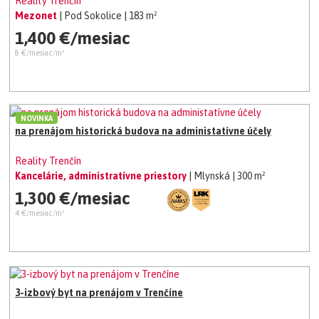
Reality Trenčín
Mezonet
| Pod Sokolice
| 183 m²
1,400 €/mesiac
8 €/mesiac/m²
NOVINKA
na prenájom historická budova na administatívne účely
Reality Trenčín
Kancelárie, administratívne priestory
| Mlynská
| 300 m²
1,300 €/mesiac
4 €/mesiac/m²
3-izbový byt na prenájom v Trenčíne