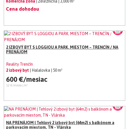
Komerčná zóna
| Železničná
| 3,000 m²
Cena dohodou
2 IZBOVÝ BYT S LOGGIOU A PARK. MIESTOM – TRENČÍN / NA
PRENÁJOM
Reality Trenčín
2 izbový byt
| Halalovka
| 50 m²
600 €/mesiac
12 €/mesiac/m²
NA PRENÁJOM | Tehlový 2 izbový byt (64m2) s balkónom a
parkovacím miestom, TN - Vlárska