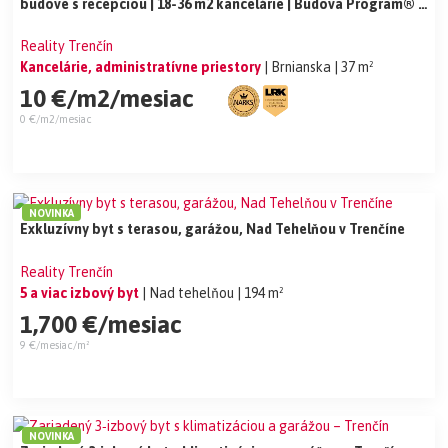
budove s recepciou | 18-36 m2 kancelárie | Budova Program® |
Brnianska - Trenčín
Reality Trenčín
Kancelárie, administratívne priestory
| Brnianska
| 37 m²
10 €/m2/mesiac
0 €/m2/mesiac
NOVINKA
Exkluzívny byt s terasou, garážou, Nad Tehelňou v Trenčíne
Reality Trenčín
5 a viac izbový byt
| Nad tehelňou
| 194 m²
1,700 €/mesiac
9 €/mesiac/m²
NOVINKA