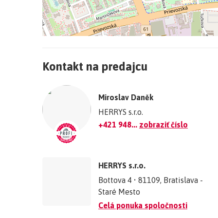
centrum OC Retro so všetkými službami. Táto loka
pokojné prostredie, komunitu a zároveň výbornú dos
Energetický certifikát budovy:
nie je
domov s atmosférou, ktorú si obľúbite.
+
Vykurovanie:
Ústredné
CENA
−
Kontakt na predajcu
389 000 EUR (vrátane odborného servisu a provízi
Vybavenie:
Lodžia, Pivnic
©
OpenStreetMap
contributors.
© Text a fotografie sú autorským dielom a majetk
Miroslav Daněk
»
Telekomunikácie:
Optická sieť
HERRYS s.r.o.
+421 948...
zobraziť číslo
HERRYS s.r.o.
Bottova 4 • 81109, Bratislava -
Staré Mesto
Celá ponuka spoločnosti