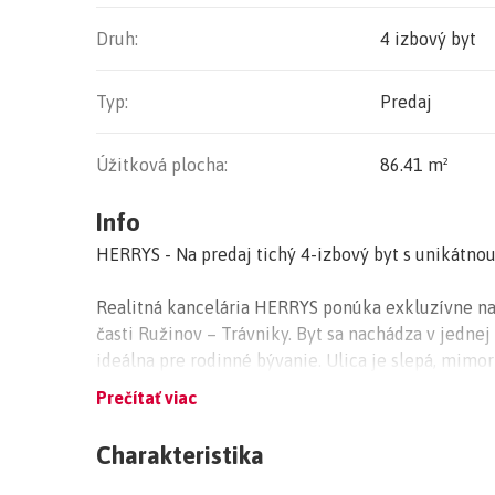
Druh:
4 izbový byt
Typ:
Predaj
Úžitková plocha:
86.41 m²
Info
HERRYS - Na predaj tichý 4-izbový byt s unikátnou
Realitná kancelária HERRYS ponúka exkluzívne na 
časti Ružinov – Trávniky. Byt sa nachádza v jednej
ideálna pre rodinné bývanie. Ulica je slepá, mim
zelene. Bezprostredne pri bytovom dome sa nachá
Prečítať viac
dostupnosti je aj obľúbený Park Andreja Hlinku a j
Takéto rodinné byty v tejto lokalite sa na trhu ob
Charakteristika
roky, čo z tejto ponuky robí skutočne jedinečnú pr
že sa v celom Ružinove nachádza len v tomto byt