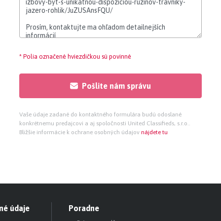
* Polia označené hviezdičkou sú povinné
Pošlite nám správu
Vaše údaje zadané do kontaktného formulára budú odoslané
konkrétnemu predajcovi a aj spoločnosti United Classifieds, s.r.o..
Bližšie informácie k ochrane osobných údajov
nájdete tu
né údaje
Poradne