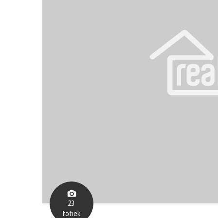
23
fotiek