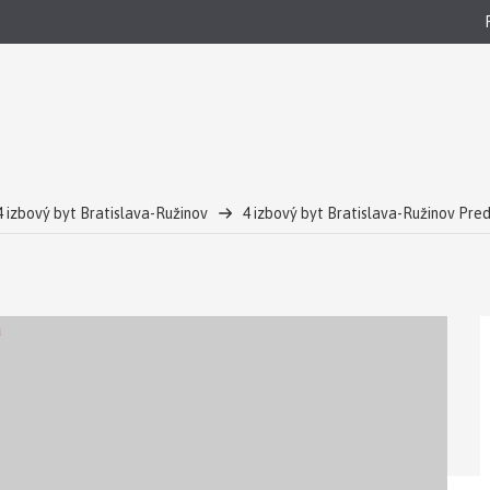
4 izbový byt Bratislava-Ružinov
4 izbový byt Bratislava-Ružinov Pre
rekonštrukcia
HERRYS - Na predaj tichý 4-izbový byt s unikátnou dispo