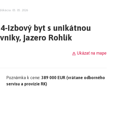
blikácia: 05. 05. 2026
 4-izbový byt s unikátnou
vniky, jazero Rohlík
Ukázať na mape
Poznámka k cene:
389 000 EUR (vrátane odborného
servisu a provízie RK)