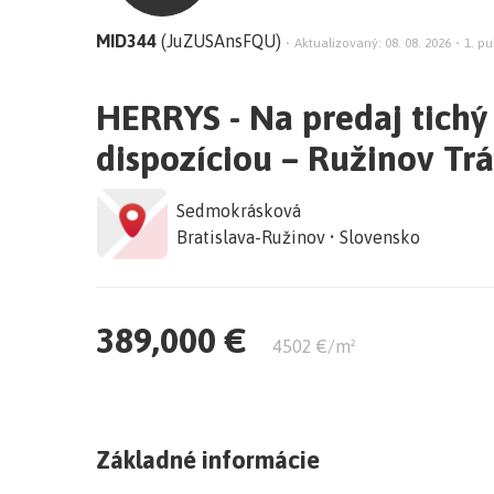
MID344
(JuZUSAnsFQU)
•
Aktualizovaný: 08. 08. 2026
•
1. pu
HERRYS - Na predaj tichý
dispozíciou – Ružinov Trá
Sedmokrásková
Bratislava-Ružinov • Slovensko
389,000 €
4502 €/m²
Základné informácie