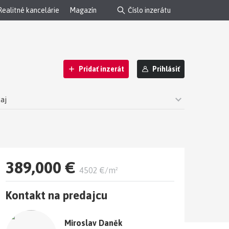
Realitné kancelárie
Magazín
Pridať inzerát
Prihlásiť
daj
zíciou – Ružinov Trávniky, jazero Rohlík
389,000 €
4502 €/m²
Kontakt na predajcu
Miroslav Daněk