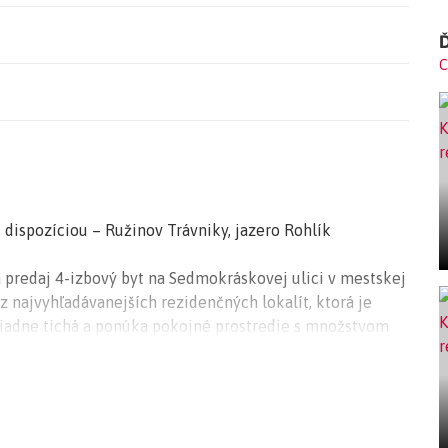
Ď
C
 dispozíciou – Ružinov Trávniky, jazero Rohlík
predaj 4-izbový byt na Sedmokráskovej ulici v mestskej
 z najvyhľadávanejších rezidenčných lokalít, ktorá je
oriadne tichá a ponúka pokojné prostredie s množstvom
dza kompletne zrevitalizované detské ihrisko a v pešej
azero Rohlík, ktoré prejde ďalšou etapou revitalizácie.
javujú len výnimočne a často zostávajú v rodinách dlhé
íležitosť. Táto dispozícia je dokonca výnimočná aj tým,
ovom dome. Byt prešiel kompletnou rekonštrukciou v