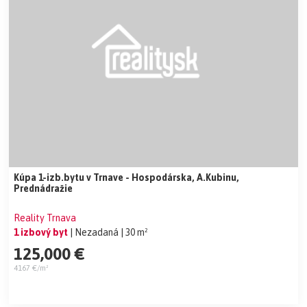
Kúpa 1-izb.bytu v Trnave - Hospodárska, A.Kubinu,
Prednádražie
Reality Trnava
1 izbový byt
| Nezadaná
| 30 m²
125,000 €
4167 €/m²