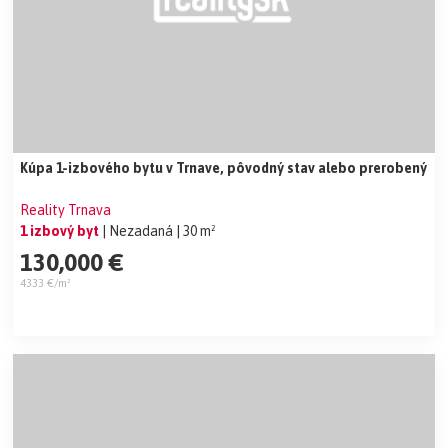
Kúpa 1-izbového bytu v Trnave, pôvodný stav alebo prerobený
Reality Trnava
1 izbový byt
| Nezadaná
| 30 m²
130,000 €
4333 €/m²