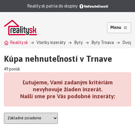
Reality.sk patria do skupiny
Menu
Reality.sk
Všetky inzeráty
Byty
Byty Trnava
Dvojga
Kúpa nehnuteľností v Trnave
49 ponúk
Ľutujeme, Vami zadaným kritériám
nevyhovuje žiaden inzerát.
Našli sme pre Vás podobné inzeráty: