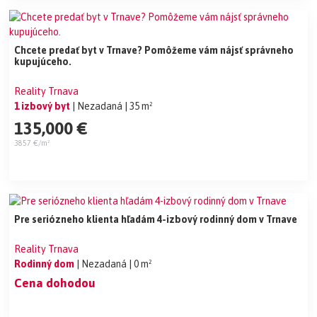
Chcete predať byt v Trnave? Pomôžeme vám nájsť správneho
kupujúceho.
Reality Trnava
1 izbový byt
| Nezadaná
| 35 m²
135,000 €
3857 €/m²
Pre seriózneho klienta hľadám 4-izbový rodinný dom v Trnave
Reality Trnava
Rodinný dom
| Nezadaná
| 0 m²
Cena dohodou