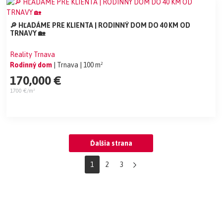
🔎 HĽADÁME PRE KLIENTA | RODINNÝ DOM DO 40 KM OD
TRNAVY 🏡
Reality Trnava
Rodinný dom
| Trnava
| 100 m²
170,000 €
1700 €/m²
Ďalšia strana
1
2
3