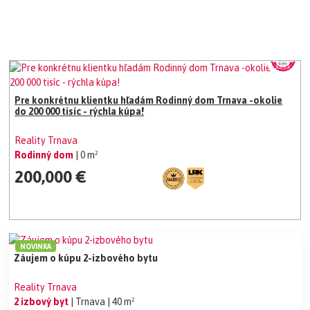
Pre konkrétnu klientku hľadám Rodinný dom Trnava -okolie
do 200 000 tisíc - rýchla kúpa!
Reality Trnava
Rodinný dom
| 0 m²
200,000 €
NOVINKA
Záujem o kúpu 2-izbového bytu
Reality Trnava
2 izbový byt
| Trnava
| 40 m²