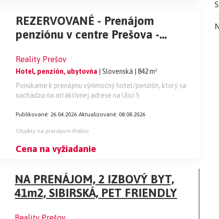
S
REZERVOVANÉ - Prenájom
N
penziónu v centre Prešova -
vhodný aj na iné podnikateľské
Reality Prešov
projekty
Hotel, penzión, ubytovňa
| Slovenská
| 842 m²
Ponúkame k prenájmu výnimočný hotel/penzión, ktorý sa
nachádza na atraktívnej adrese na Ulici S
Publikované: 26.04.2026
Aktualizované: 08.08.2026
Objekty na prenájom Prešov
Cena na vyžiadanie
NA PRENÁJOM, 2 IZBOVÝ BYT,
41m2, SIBIRSKÁ, PET FRIENDLY
Reality Prešov