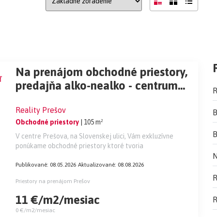
Na prenájom obchodné priestory,
predajňa alko-nealko - centrum
R
Prešova ( 51+ 54m2) voľné ihneď
Reality Prešov
B
Obchodné priestory
| 105 m²
B
V centre Prešova, na Slovenskej ulici, Vám exkluzívne
ponúkame obchodné priestory ktoré tvoria
N
Publikované: 08.05.2026
Aktualizované: 08.08.2026
R
Priestory na prenájom Prešov
11 €/m2/mesiac
R
0 €/m2/mesiac