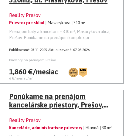
Reality Prešov
Priestor pre sklad
| Masarykova
| 310 m²
Prenájom haly a kancelárií – 310 m², Masarykova ulica,
Prešov. Ponúkame na prenájom komplex pr
Publikované: 03.11.2025
Aktualizované: 07.08.2026
Priestory na prenájom Prešov
1,860 €/mesiac
6 €/mesiac/m²
Ponúkame na prenájom
kancelárske priestory, Prešov,
Hlavná
Reality Prešov
Kancelárie, administratívne priestory
| Hlavná
| 30 m²