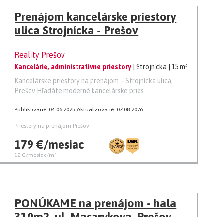
Prenájom kancelárske priestory
ulica Strojnícka - Prešov
Reality Prešov
Kancelárie, administratívne priestory
| Strojnícka
| 15 m²
Kancelárske priestory na prenájom – Strojnícka ulica,
Prešov Hľadáte moderné kancelárske pries
Publikované: 04.06.2025
Aktualizované: 07.08.2026
Priestory na prenájom Prešov
179 €/mesiac
12 €/mesiac/m²
PONÚKAME na prenájom - hala
310m2, ul. Masarykova, Prešov