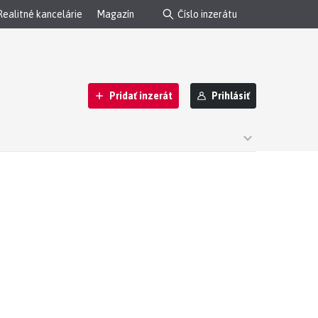
Realitné kancelárie
Magazín
Pridať inzerát
Prihlásiť