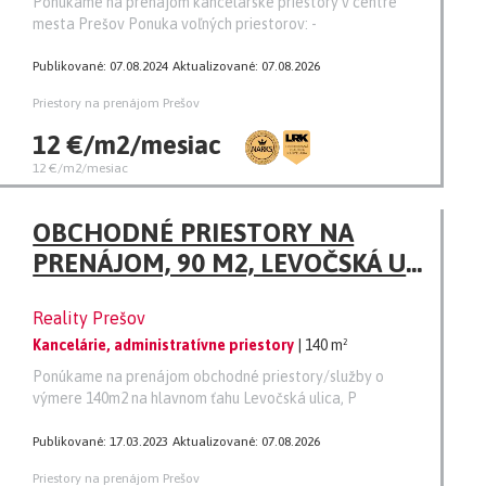
Ponúkame na prenájom kancelárske priestory v centre
mesta Prešov Ponuka voľných priestorov: -
Publikované: 07.08.2024
Aktualizované: 07.08.2026
Priestory na prenájom Prešov
12 €/m2/mesiac
12 €/m2/mesiac
OBCHODNÉ PRIESTORY NA
PRENÁJOM, 90 M2, LEVOČSKÁ UL.,
PREŠOV
Reality Prešov
Kancelárie, administratívne priestory
| 140 m²
Ponúkame na prenájom obchodné priestory/služby o
výmere 140m2 na hlavnom ťahu Levočská ulica, P
Publikované: 17.03.2023
Aktualizované: 07.08.2026
Priestory na prenájom Prešov