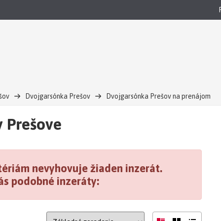
šov
Dvojgarsónka Prešov
Dvojgarsónka Prešov na prenájom
v Prešove
ériám nevyhovuje žiaden inzerát.
ás podobné inzeráty: