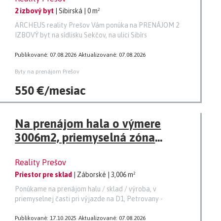
2 izbový byt
| Sibirská
| 0 m²
ARCHEUS reality Prešov Vám ponúka na PRENÁJOM 2
IZBOVÝ byt na sídlisku Sekčov, na ulici Sibírs
Publikované: 07.08.2026
Aktualizované: 07.08.2026
Byty na prenájom Prešov
550 €/mesiac
Na prenájom hala o výmere
3006m2, priemyselná zóna
Záborské
Reality Prešov
Priestor pre sklad
| Záborské
| 3,006 m²
Ponúkame na prenájom halu / sklad / výroba, v
priemyselnej časti pri výjazde na D1, Petrovany -
Publikované: 17.10.2025
Aktualizované: 07.08.2026