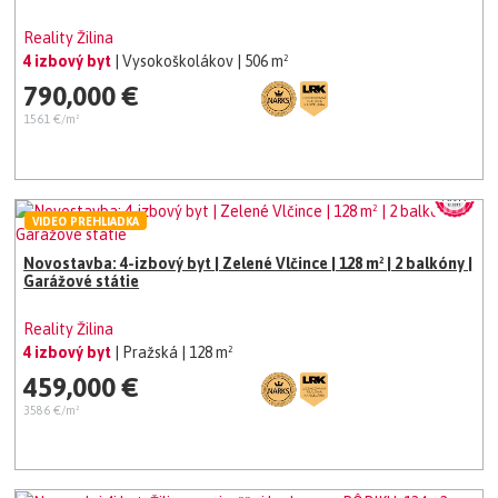
Reality Žilina
4 izbový byt
| Vysokoškolákov
| 506 m²
790,000 €
1561 €/m²
VIDEO PREHLIADKA
Novostavba: 4-izbový byt | Zelené Vlčince | 128 m² | 2 balkóny |
Garážové státie
Reality Žilina
4 izbový byt
| Pražská
| 128 m²
459,000 €
3586 €/m²