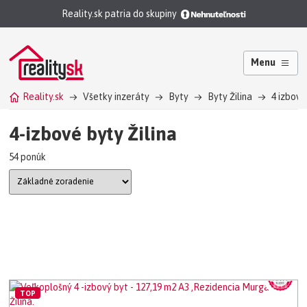
Reality.sk patria do skupiny
Menu
Reality.sk
Všetky inzeráty
Byty
Byty Žilina
4 izbový
4-izbové byty Žilina
54 ponúk
TOP