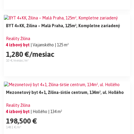
BYT 4+KK, Žilina – Malá Praha, 125m², Kompletne zariadený
Reality Žilina
4 izbový byt
| Vajanského
| 125 m²
1,280 €/mesiac
10 €/mesiac/m²
Mezonetový byt 4+1, Žilina-širšie centrum, 134m², ul. Hollého
Reality Žilina
4 izbový byt
| Hollého
| 134 m²
198,500 €
1481 €/m²