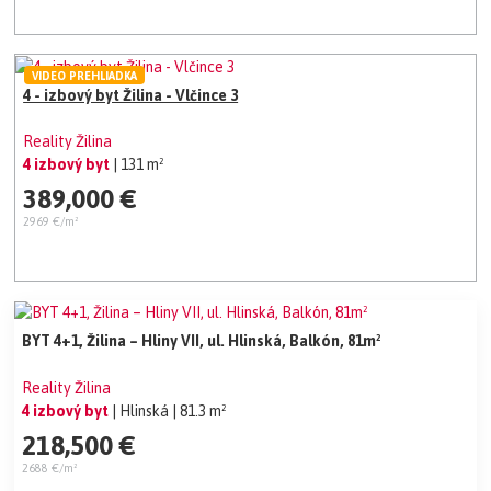
VIDEO PREHLIADKA
4 - izbový byt Žilina - Vlčince 3
Reality Žilina
4 izbový byt
| 131 m²
389,000 €
2969 €/m²
BYT 4+1, Žilina – Hliny VII, ul. Hlinská, Balkón, 81m²
Reality Žilina
4 izbový byt
| Hlinská
| 81.3 m²
218,500 €
2688 €/m²