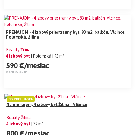
PRENÁJOM - 4 izbový priestranný byt, 93 m2, balkón, Vlčince,
Polomská, Žilina
Reality Žilina
4 izbový byt
| Polomská
| 93 m²
590 €/mesiac
6 €/mesiac/m²
3D PREHLIADKA
Na prenájom, 4 izbový byt Žilina - Vlčince
Reality Žilina
4 izbový byt
| 79 m²
800 €/mesiac