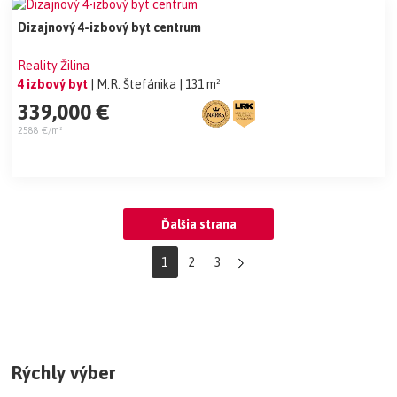
Dizajnový 4-izbový byt centrum
Reality Žilina
4 izbový byt
| M.R. Štefánika
| 131 m²
339,000 €
2588 €/m²
Ďalšia strana
1
2
3
Rýchly výber