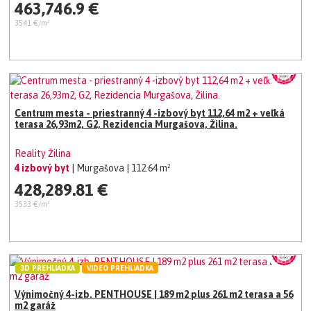
463,746.9 €
3541 €/m²
Centrum mesta - priestranný 4 -izbový byt 112,64 m2 + veľká
terasa 26,93m2, G2, Rezidencia Murgašova, Žilina.
Reality Žilina
4 izbový byt
| Murgašova
| 112.64 m²
428,289.81 €
3533 €/m²
3D PREHLIADKA
VIDEO PREHLIADKA
Výnimočný 4-izb. PENTHOUSE | 189 m2 plus 261 m2 terasa a 56
m2 garáž