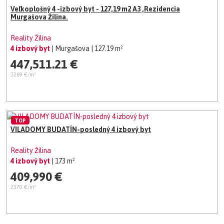
Veľkoplošný 4 -izbový byt - 127,19 m2 A3 ,Rezidencia
Murgašova Žilina.
Reality Žilina
4 izbový byt
| Murgašova
| 127.19 m²
447,511.21 €
3269 €/m²
TOP
VILADOMY BUDATÍN-posledný 4 izbový byt
Reality Žilina
4 izbový byt
| 173 m²
409,990 €
2370 €/m²