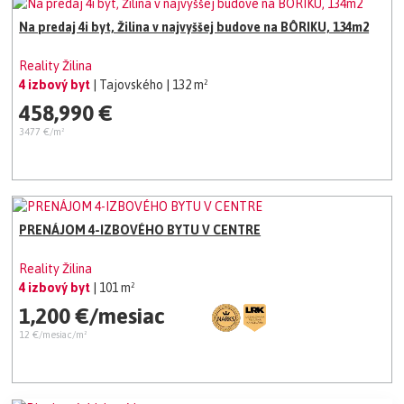
Na predaj 4i byt, Žilina v najvyššej budove na BÔRIKU, 134m2
Reality Žilina
4 izbový byt
| Tajovského
| 132 m²
458,990 €
3477 €/m²
PRENÁJOM 4-IZBOVÉHO BYTU V CENTRE
Reality Žilina
4 izbový byt
| 101 m²
1,200 €/mesiac
12 €/mesiac/m²