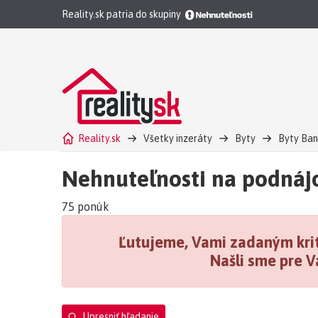
Reality.sk patria do skupiny
Reality.sk
Všetky inzeráty
Byty
Byty Ban
Nehnuteľnosti na podná
75 ponúk
Ľutujeme, Vami zadaným krit
Našli sme pre V
Upresniť hľadanie