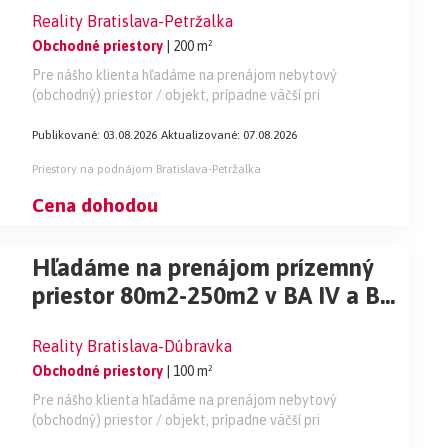
Reality Bratislava-Petržalka
Obchodné priestory
| 200 m²
Pre nášho klienta hľadáme na prenájom nebytový
(obchodný) priestor / objekt, prípadne väčší pri
Publikované: 03.08.2026
Aktualizované: 07.08.2026
Priestory na podnájom Bratislava-Petržalka
Cena dohodou
Hľadáme na prenájom prízemný
priestor 80m2-250m2 v BA IV a BA
V.
Reality Bratislava-Dúbravka
Obchodné priestory
| 100 m²
Pre nášho klienta hľadáme na prenájom nebytový
(obchodný) priestor / objekt, prípadne väčší pri