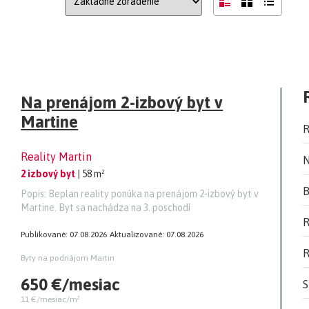
Na prenájom 2-izbový byt v
Martine
R
Reality Martin
N
2 izbový byt
| 58 m²
B
Popis: Beplan reality ponúka na prenájom 2-izbový byt v
Martine. Byt sa nachádza na 3. poschodí
R
Publikované: 07.08.2026
Aktualizované: 07.08.2026
R
Byty na podnájom Martin
650 €/mesiac
S
11 €/mesiac/m²