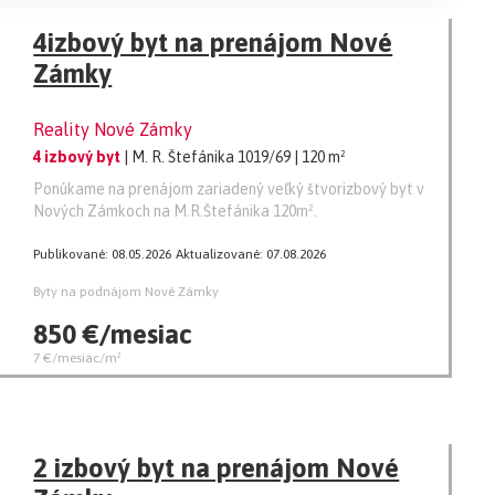
4izbový byt na prenájom Nové
Zámky
Reality Nové Zámky
4 izbový byt
| M. R. Štefánika 1019/69
| 120 m²
Ponúkame na prenájom zariadený veľký štvorizbový byt v
Nových Zámkoch na M.R.Štefánika 120m².
Publikované: 08.05.2026
Aktualizované: 07.08.2026
Byty na podnájom Nové Zámky
850 €/mesiac
7 €/mesiac/m²
2 izbový byt na prenájom Nové