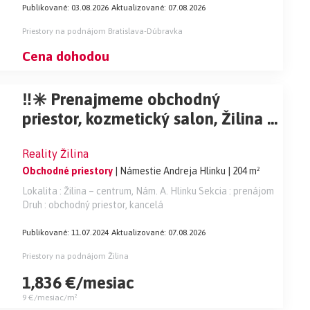
Publikované: 03.08.2026
Aktualizované: 07.08.2026
Priestory na podnájom Bratislava-Dúbravka
Cena dohodou
‼️✳️ Prenajmeme obchodný
priestor, kozmetický salon, Žilina -
centrum, R2 SK. ✳️📌
Reality Žilina
Obchodné priestory
| Námestie Andreja Hlinku
| 204 m²
Lokalita : Žilina – centrum, Nám. A. Hlinku Sekcia : prenájom
Druh : obchodný priestor, kancelá
Publikované: 11.07.2024
Aktualizované: 07.08.2026
Priestory na podnájom Žilina
1,836 €/mesiac
9 €/mesiac/m²