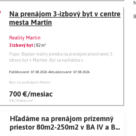
N
Na prenájom 3-izbový byt v centre
B
mesta Martin
Reality Martin
3 izbový byt
| 82 m²
Popis: Beplan reality ponúka na prenájom priestranný 3-
izbový byt v Martine. Byt sa nachádza v
Publikované: 07.08.2026
Aktualizované: 07.08.2026
Byty na podnájom Martin
700 €/mesiac
9 €/mesiac/m²
Hľadáme na prenájom prízemný
priestor 80m2-250m2 v BA IV a BA
V.