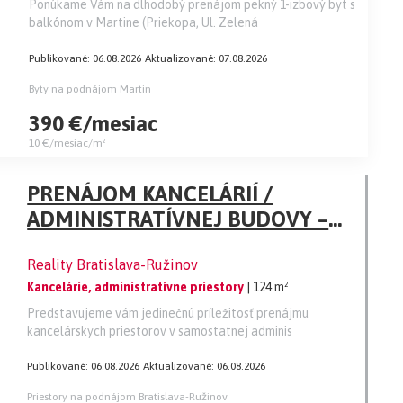
Ponúkame Vám na dlhodobý prenájom pekný 1-izbový byt s
balkónom v Martine (Priekopa, Ul. Zelená
Publikované: 06.08.2026
Aktualizované: 07.08.2026
Byty na podnájom Martin
390 €/mesiac
10 €/mesiac/m²
PRENÁJOM KANCELÁRIÍ /
ADMINISTRATÍVNEJ BUDOVY –
DOHNÁNYHO UL., BRATISLAVA
Reality Bratislava-Ružinov
Kancelárie, administratívne priestory
| 124 m²
Predstavujeme vám jedinečnú príležitosť prenájmu
kancelárskych priestorov v samostatnej adminis
Publikované: 06.08.2026
Aktualizované: 06.08.2026
Priestory na podnájom Bratislava-Ružinov