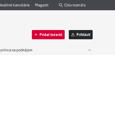
Realitné kancelárie
Magazín
Pridať inzerát
Prihlásiť
Bystrica na podnájom