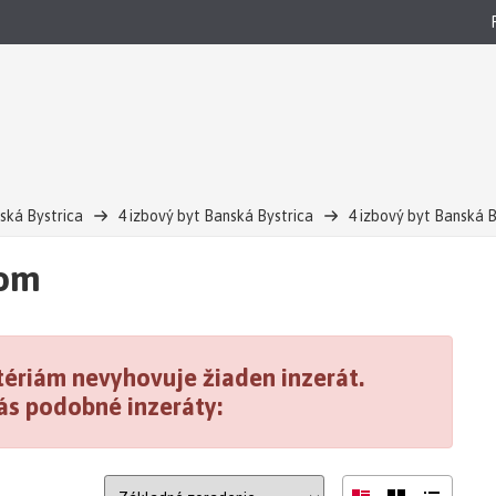
ská Bystrica
4 izbový byt Banská Bystrica
4 izbový byt Banská 
jom
ériám nevyhovuje žiaden inzerát.
ás podobné inzeráty: