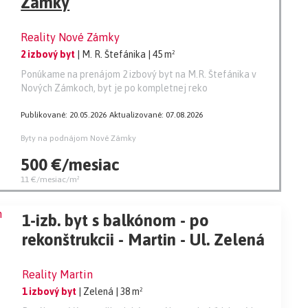
Zámky
Reality Nové Zámky
2 izbový byt
| M. R. Štefánika
| 45 m²
Ponúkame na prenájom 2 izbový byt na M.R. Štefánika v
Nových Zámkoch, byt je po kompletnej reko
Publikované: 20.05.2026
Aktualizované: 07.08.2026
Byty na podnájom Nové Zámky
500 €/mesiac
11 €/mesiac/m²
1-izb. byt s balkónom - po
rekonštrukcii - Martin - Ul. Zelená
Reality Martin
1 izbový byt
| Zelená
| 38 m²