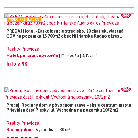
VIDEO PREHLIADKA
PREDAJ Hotel -Zaškolovacie stredisko, 20 chatiek, vlastná
ČOV na pozemku 15.700m2 obec Nitrianske Rudno okres
Prievidza
Reality Prievidza
Hotel, penzión, ubytovňa
| M. Hodžu
| 3,199 m²
Info v RK
Predaj: Rodinný dom v pôvodnom stave – širšie centrum mesta
Prievidza časť Piesky, ul. Východná na pozemku 1072 m2
Reality Prievidza
Rodinný dom
| Východná
| 130 m²