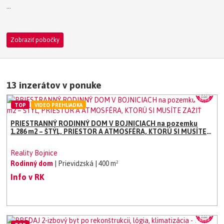
Zobraziť pobočky
13 inzerátov v ponuke
TOP
VIDEO PREHLIADKA
PRIESTRANNÝ RODINNÝ DOM V BOJNICIACH na pozemku
1.286 m2 – ŠTÝL, PRIESTOR A ATMOSFÉRA, KTORÚ SI MUSÍTE
ZAŽIŤ
Reality Bojnice
Rodinný dom
| Prievidzská
| 400 m²
Info v RK