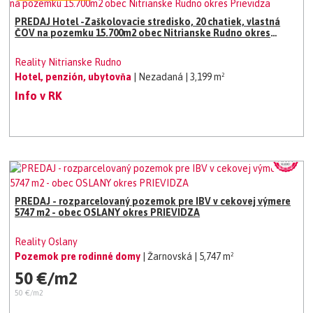
PREDAJ Hotel -Zaškolovacie stredisko, 20 chatiek, vlastná
ČOV na pozemku 15.700m2 obec Nitrianske Rudno okres
Prievidza
Reality Nitrianske Rudno
Hotel, penzión, ubytovňa
| Nezadaná
| 3,199 m²
Info v RK
PREDAJ - rozparcelovaný pozemok pre IBV v cekovej výmere
5747 m2 - obec OSLANY okres PRIEVIDZA
Reality Oslany
Pozemok pre rodinné domy
| Žarnovská
| 5,747 m²
50 €/m2
50 €/m2