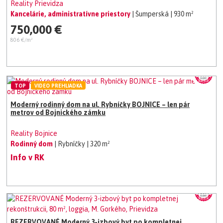
Reality Prievidza
Kancelárie, administratívne priestory
| Šumperská
| 930 m²
750,000 €
806 €/m²
TOP
VIDEO PREHLIADKA
Moderný rodinný dom na ul. Rybníčky BOJNICE – len pár
metrov od Bojnického zámku
Reality Bojnice
Rodinný dom
| Rybníčky
| 320 m²
Info v RK
REZERVOVANÉ Moderný 3-izbový byt po kompletnej