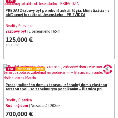
TOP
PREDAJ 2-izbový byt po rekonštrukcii, lógia, klimatizácia - v
obľúbenej lokalite ul. Jesenského - PRIEVIDZA
Reality Prievidza
2 izbový byt
| J. Jesenského
| 65 m²
125,000 €
1923 €/m²
TOP
VIDEO PREHLIADKA
Predaj rodinného domu s terasou, záhradný dom s vlastnou
terasou spolu so zabehnutým podnikaním – Blatnica pri
Gaderskej doline, okres Martin.
Reality Blatnica
Rodinný dom
| Nezadaná
| 280 m²
700,000 €