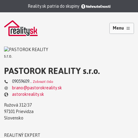
Reality.sk patria do skupiny
Menu
PASTOROK REALITY s.r.o.
09059609...
Zobraziť číslo
brano@pastorokreality.sk
astorokreality.sk
Ružová 312/37
97101 Prievidza
Slovensko
REALITNÝ EXPERT