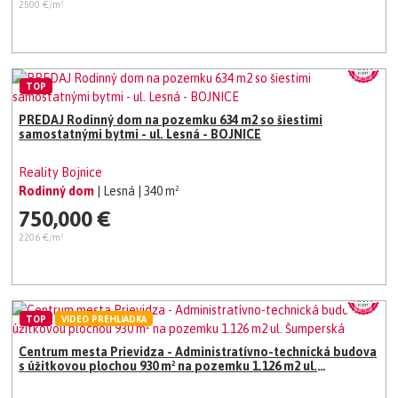
2500 €/m²
TOP
PREDAJ Rodinný dom na pozemku 634 m2 so šiestimi
samostatnými bytmi - ul. Lesná - BOJNICE
Reality Bojnice
Rodinný dom
| Lesná
| 340 m²
750,000 €
2206 €/m²
TOP
VIDEO PREHLIADKA
Centrum mesta Prievidza - Administratívno-technická budova
s úžitkovou plochou 930 m² na pozemku 1.126 m2 ul.
Šumperská