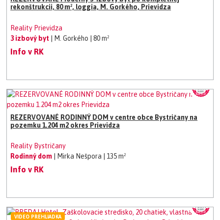
rekonštrukcii, 80 m², loggia, M. Gorkého, Prievidza
Reality Prievidza
3 izbový byt
| M. Gorkého
| 80 m²
Info v RK
REZERVOVANÉ RODINNÝ DOM v centre obce Bystričany na
pozemku 1.204 m2 okres Prievidza
Reality Bystričany
Rodinný dom
| Mirka Nešpora
| 135 m²
Info v RK
VIDEO PREHLIADKA