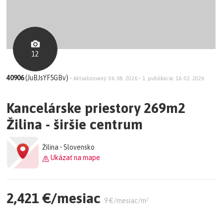
12
40906
(JuBJsYF5GBv)
•
Aktualizovaný: 06. 08. 2026
•
1. publikácia: 16. 02. 2026
Kancelárske priestory 269m2
Žilina - širšie centrum
Žilina • Slovensko
Ukázať na mape
2,421 €/mesiac
9 €/mesiac/m²