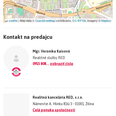
Leaflet
| Map data ©
OpenStreetMap
contributors,
CC-BY-SA
, Imagery ©
Mapbox
+
Kontakt na predajcu
−
©
OpenStreetMap
contributors.
Mgr. Veronika Kaisová
»
Realitné služby RED
0915 808...
zobraziť číslo
Realitná kancelária RED, s.r.o.
Námestie A. Hlinku 816/3 • 01001, Žilina
Celá ponuka spoločnosti