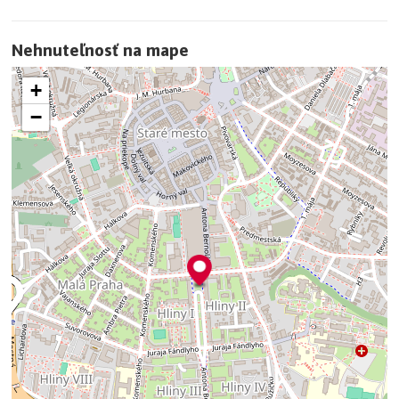
Nehnuteľnosť na mape
+
−