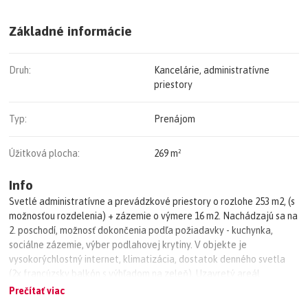
Základné informácie
Druh:
Kancelárie, administratívne
priestory
Typ:
Prenájom
Úžitková plocha:
269 m²
Info
Svetlé administratívne a prevádzkové priestory o rozlohe 253 m2, (s
možnosťou rozdelenia) + zázemie o výmere 16 m2. Nachádzajú sa na
2. poschodí, možnosť dokončenia podľa požiadavky - kuchynka,
sociálne zázemie, výber podlahovej krytiny. V objekte je
vysokorýchlostný internet, klimatizácia, dostatok denného svetla
(2x francúzsky balkón s výhľadom na zeleň). Uzavretý areál.
Dostatok parkovacích miest, Elektronický vrátnik, kamerový systém.
Prečítať viac
Možnosť stravovania - v pešej dostupnosti. Bezproblémová