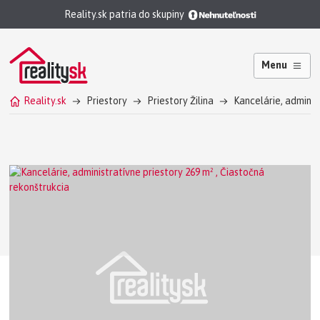
Reality.sk patria do skupiny
Menu
Reality.sk
Priestory
Priestory Žilina
Kancelárie, administ