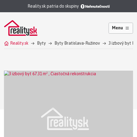
Reality.sk patria do skupiny
Menu
Reality.sk
Byty
Byty Bratislava-Ružinov
3 izbový byt B