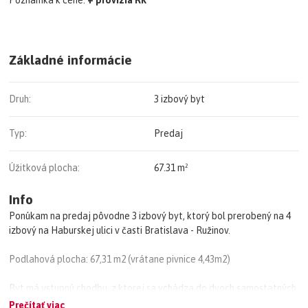
Poznámka k cene:
+ provízia RK
Základné informácie
Druh:
3 izbový byt
Typ:
Predaj
Úžitková plocha:
67.31 m²
Info
Ponúkam na predaj pôvodne 3 izbový byt, ktorý bol prerobený na 4
izbový na Haburskej ulici v časti Bratislava - Ružinov.
Podlahová plocha: 67,31 m2 (vrátane pivnice 4,43m2)
Byt má vstupnú chodbu, z ktorej sa vchádza do dvoch samostatných
menších izieb, kuchyňu so zabudovanou práčkou, dve väčšie izby,
Prečítať viac