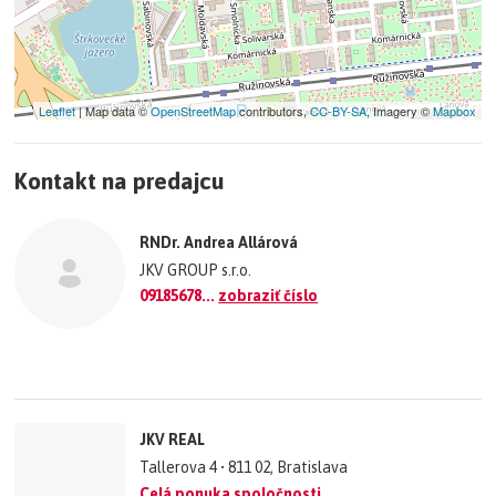
Leaflet
| Map data ©
OpenStreetMap
contributors,
CC-BY-SA
, Imagery ©
Mapbox
+
Kontakt na predajcu
−
©
OpenStreetMap
contributors.
RNDr. Andrea Allárová
»
JKV GROUP s.r.o.
09185678...
zobraziť číslo
JKV REAL
Tallerova 4 • 811 02, Bratislava
Celá ponuka spoločnosti