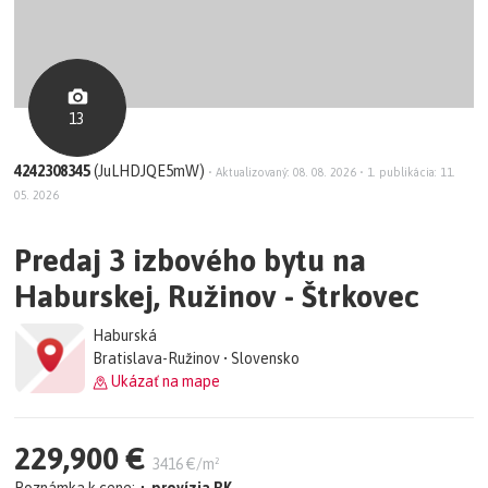
13
4242308345
(JuLHDJQE5mW)
•
Aktualizovaný: 08. 08. 2026
•
1. publikácia: 11.
05. 2026
Predaj 3 izbového bytu na
Haburskej, Ružinov - Štrkovec
Haburská
Bratislava-Ružinov • Slovensko
Ukázať na mape
229,900 €
3416 €/m²