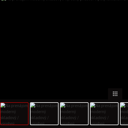
Inzercia na Reality.sk
Kontaktné údaje
Poradne
2010 - 2026 NARKS-INFOSERVIS a.s.