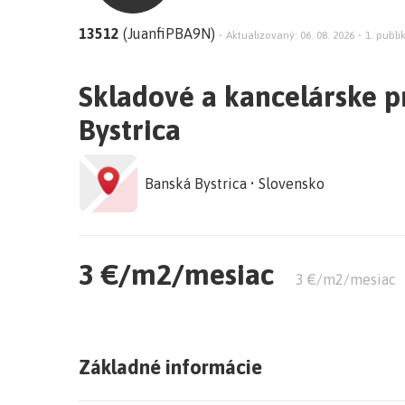
13512
(JuanfiPBA9N)
•
Aktualizovaný: 06. 08. 2026
•
1. publi
Skladové a kancelárske p
Bystrica
Banská Bystrica • Slovensko
3 €/m2/mesiac
3 €/m2/mesiac
Základné informácie