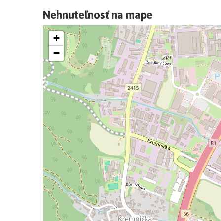
Nehnuteľnosť na mape
+
−