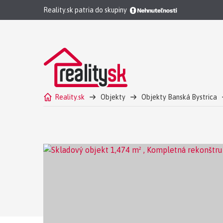
Reality.sk patria do skupiny
Reality.sk
Objekty
Objekty Banská Bystrica
Skladový objekt Banská Bystrica Prenájom - Komplet