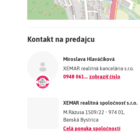
+
−
Kontakt na predajcu
©
OpenStreetMap
contributors.
Miroslava Hlaváčiková
»
XEMAR realitná kancelária s.r.o.
0948 061...
zobraziť číslo
XEMAR realitná spoločnosť s.r.o.
M.Rázusa 1509/22 • 974 01,
Banská Bystrica
Celá ponuka spoločnosti