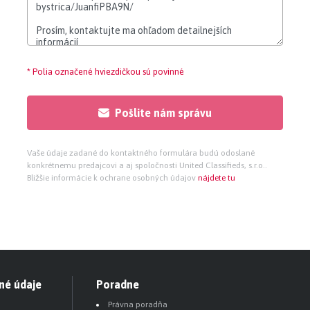
* Polia označené hviezdičkou sú povinné
Pošlite nám správu
Vaše údaje zadané do kontaktného formulára budú odoslané
konkrétnemu predajcovi a aj spoločnosti United Classifieds, s.r.o..
Bližšie informácie k ochrane osobných údajov
nájdete tu
né údaje
Poradne
Právna poradňa