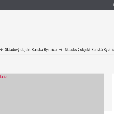
Skladový objekt Banská Bystrica
Skladový objekt Banská Bystri
ná rekonštrukcia
Skladové a kancelárske priestory na prenájom Ban