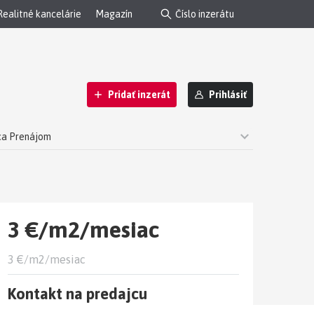
Realitné kancelárie
Magazín
Pridať inzerát
Prihlásiť
ca Prenájom
ská Bystrica
3 €/m2/mesiac
3 €/m2/mesiac
Kontakt na predajcu