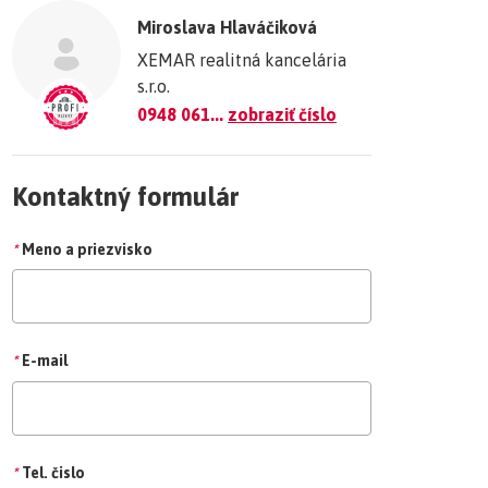
Miroslava Hlaváčiková
XEMAR realitná kancelária
s.r.o.
0948 061...
zobraziť číslo
Kontaktný formulár
*
Meno a priezvisko
*
E-mail
*
Tel. čislo