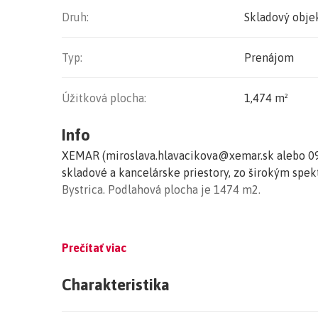
Druh:
Skladový obje
Typ:
Prenájom
Úžitková plocha:
1,474 m²
Info
XEMAR (miroslava.hlavacikova@xemar.sk alebo 09
skladové a kancelárske priestory, zo širokým spe
Bystrica. Podlahová plocha je 1474 m2.
Prečítať viac
Ponúkame na dlhodobý prenájom obchodno-skladova
V Objekte sa nachádzajú štyri kancelárie, toalety 
Charakteristika
priestor. K budove je bezproblémový prístup aj 
z prednej ako aj zo zadnej strany. V celom objekt