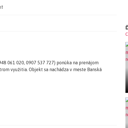
kt
Ď
C
48 061 020, 0907 537 727) ponúka na prenájom
ktrom využitia. Objekt sa nachádza v meste Banská
cie priestory v Banskej Bystrici, na Zvolenskej ceste.
pre mužov aj pre ženy, veľká umývarka, kotolňa a voľný
kamiónovou dopravou, veľkou výhodou je nakladacia rampa
e je nové LED osvetlenie. Sklad má sedlovú strechu.