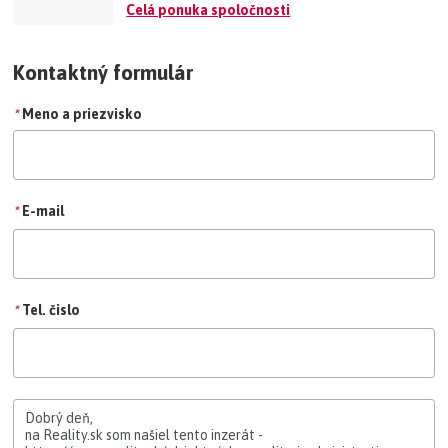
Realitným kódexom združenia.
Celá ponuka spoločnosti
Text a fotografie sú autorským dielom realitnej kancelárie PLUS
REALITY, spol. s r. o.
Kontaktný formulár
*
Meno a priezvisko
*
E-mail
*
Tel. čislo