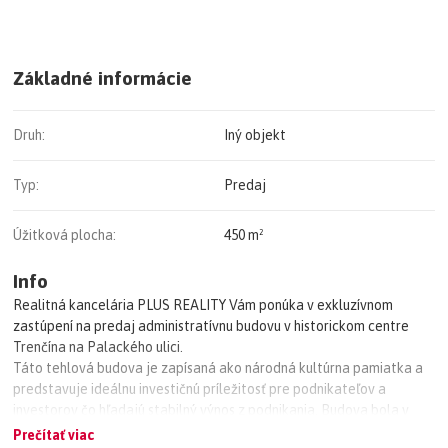
Základné informácie
Druh:
Iný objekt
Typ:
Predaj
Úžitková plocha:
450 m²
Info
Realitná kancelária PLUS REALITY Vám ponúka v exkluzívnom
zastúpení na predaj administratívnu budovu v historickom centre
Trenčína na Palackého ulici.
Táto tehlová budova je zapísaná ako národná kultúrna pamiatka a
predstavuje ideálnu investičnú príležitosť pre podnikateľov a
investorov čo hľadajú stabilný výnos z podnikania. Budova bola v
minulosti využívaná na rôzne účely.
Prečítať viac