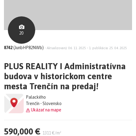
20
8742
(JunbHP82NWb)
•
Aktualizovaný: 06. 11. 2025
•
1. publikácia: 25. 04. 2025
PLUS REALITY I Administratívna
budova v historickom centre
mesta Trenčín na predaj!
Palackého
Trenčín • Slovensko
Ukázať na mape
590,000 €
1311 €/m²