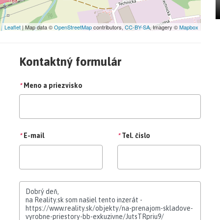
Leaflet
| Map data ©
OpenStreetMap
contributors,
CC-BY-SA
, Imagery ©
Mapbox
Kontaktný formulár
*
Meno a priezvisko
*
E-mail
*
Tel. čislo