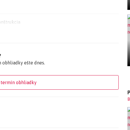
evratný depozit pre realitnú kanceláriu.
onštrukcia
256
?
n obhliadky ešte dnes.
 termín obhliadky
B