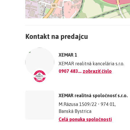
+
−
Kontakt na predajcu
©
OpenStreetMap
contributors.
XEMAR 1
»
XEMAR realitná kancelária s.r.o.
0907 483...
zobraziť číslo
XEMAR realitná spoločnosť s.r.o.
M.Rázusa 1509/22 • 974 01,
Banská Bystrica
Celá ponuka spoločnosti