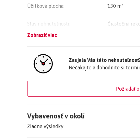
Úžitková plocha:
130 m²
Cena 720 Eur bez DPH + energie
Pri podpise NZ sa platí jeden mesačný nájom ako n
Stav nehnuteľnosti:
Čiastočná rek
Pre bližšie info ma kontaktujte na tel.: 0907 483 
Zobraziť viac
Vlastníctvo:
Firemné
Zaujala Vás táto nehnuteľnosť
Nečakajte a dohodnite si termí
Požiadať o
Vybavenosť v okolí
Žiadne výsledky