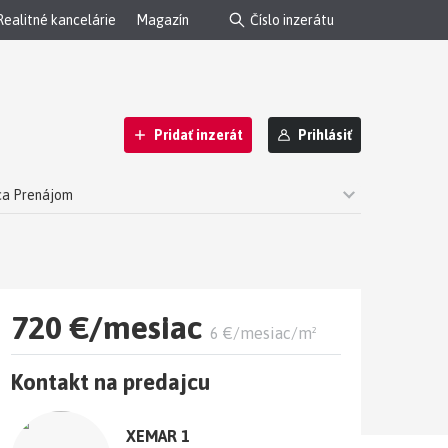
Realitné kancelárie
Magazín
Pridať inzerát
Prihlásiť
ca Prenájom
KUZIVNE
720 €/mesiac
6 €/mesiac/m²
Kontakt na predajcu
XEMAR 1