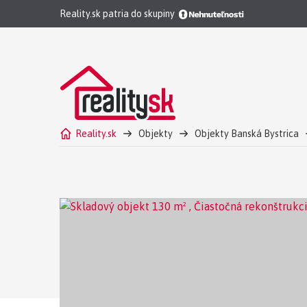
Reality.sk patria do skupiny
Reality.sk
Objekty
Objekty Banská Bystrica
Skladový objekt Banská Bystrica Prenájom - Čiastoč