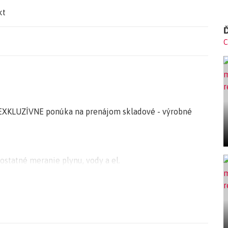
kt
Ď
C
XKLUZÍVNE ponúka na prenájom skladové - výrobné
ostatné meranie plynu, vody a el.
ný na en.hospodárnosť.
kt je strážený s 24-hodinovou strážnou službou s
témom s archiváciou záznamu. Zastávka MHD je priamo
everný obchvat.