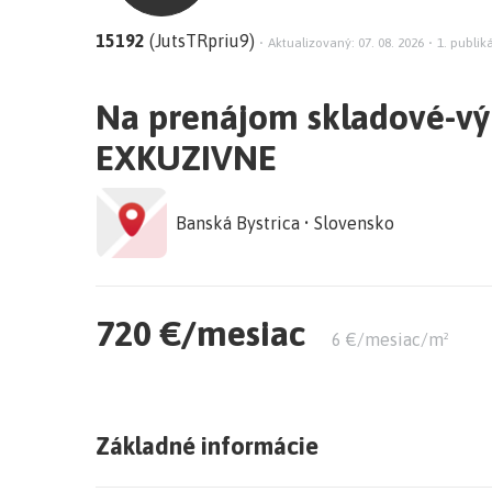
15192
(JutsTRpriu9)
•
Aktualizovaný: 07. 08. 2026
•
1. publiká
Na prenájom skladové-výr
EXKUZIVNE
Banská Bystrica • Slovensko
720 €/mesiac
6 €/mesiac/m²
Základné informácie