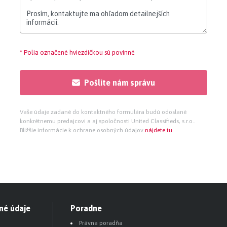
* Polia označené hviezdičkou sú povinné
Pošlite nám správu
Vaše údaje zadané do kontaktného formulára budú odoslané
konkrétnemu predajcovi a aj spoločnosti United Classifieds, s.r.o..
Bližšie informácie k ochrane osobných údajov
nájdete tu
né údaje
Poradne
Právna poradňa