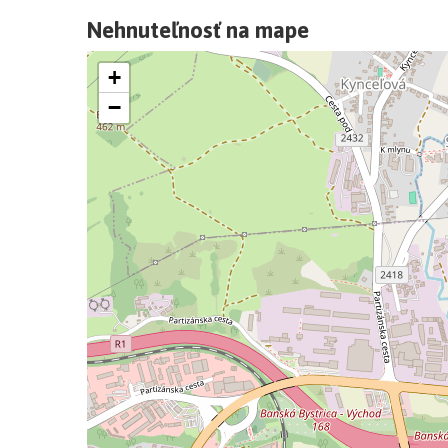
Nehnuteľnosť na mape
+
−