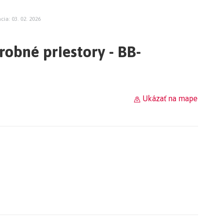
cia: 03. 02. 2026
obné priestory - BB-
Ukázať na mape