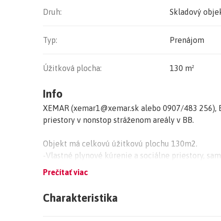
Druh:
Skladový obje
Typ:
Prenájom
Úžitková plocha:
130 m²
Info
XEMAR (xemar1@xemar.sk alebo 0907/483 256), E
priestory v nonstop stráženom areály v BB.
Objekt má celkovú úžitkovú plochu 130m2.
-Vlastné plynové kúrenie a sociálne priestory, sam
-Sklad má hladenú betónovú podlahu a je nenároč
Prečítať viac
V areáli sa nachádza stravovacie zariadenie. Obje
Charakteristika
pracovníkom, služobnými psami a kamerovým sys
pred hlavnou bránou. Obojsmerné pripojenie na s