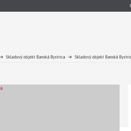
Skladový objekt Banská Bystrica
Skladový objekt Banská Bystri
ná rekonštrukcia
Na prenájom skladové-výrobné priestory - BB- EX