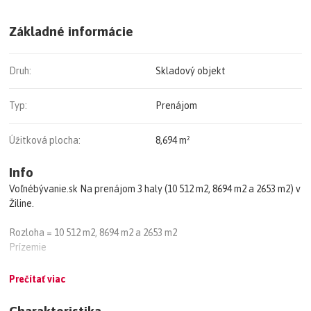
Základné informácie
Druh:
Skladový objekt
Typ:
Prenájom
Úžitková plocha:
8,694 m²
Info
Voľnébývanie.sk Na prenájom 3 haly (10 512 m2, 8694 m2 a 2653 m2) v
Žiline.
Rozloha = 10 512 m2, 8694 m2 a 2653 m2
Prízemie
Minimálna doba prenájmu = 5 rokov
Prečítať viac
Cena = Dohodou
Charakteristika