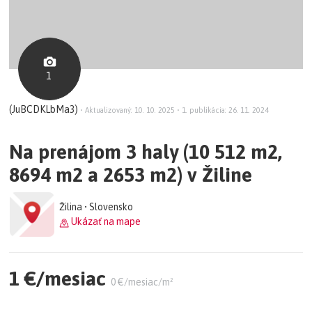
1
(JuBCDKLbMa3)
•
Aktualizovaný: 10. 10. 2025
•
1. publikácia: 26. 11. 2024
Na prenájom 3 haly (10 512 m2,
8694 m2 a 2653 m2) v Žiline
Žilina • Slovensko
Ukázať na mape
1 €/mesiac
0 €/mesiac/m²