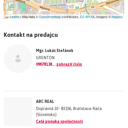
Leaflet
| Map data ©
OpenStreetMap
contributors,
CC-BY-SA
, Imagery ©
Mapbox
+
Kontakt na predajcu
−
©
OpenStreetMap
contributors.
Mgr. Lukáš Štefánek
»
GRENTON
09078138...
zobraziť číslo
ABC REAL
Dopravná 10 • 83106, Bratislava-Rača
(Slovensko)
Celá ponuka spoločnosti