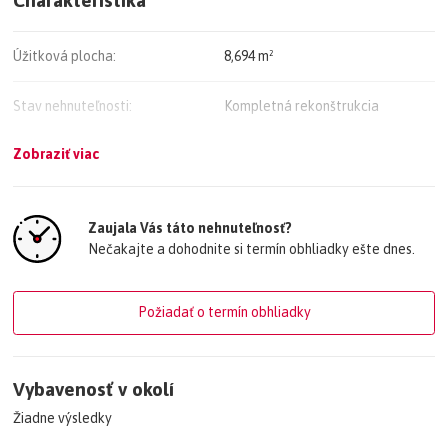
V prípade záujmu uprednostňujeme osobné stretnutie a podpis
zmluvy NDA.
Úžitková plocha:
8,694 m²
Voľnébývanie.sk V prípade záujmu volať Mgr. Lukáš Štefánek, 0907
Stav nehnuteľnosti:
Kompletná rekonštrukcia
813 867.
Zobraziť viac
Typ konštrukcie:
Montovaná
Rok výstavby:
2020
Zaujala Vás táto nehnuteľnosť?
Nečakajte a dohodnite si termín obhliadky ešte dnes.
Počet nadzemných podlaží:
1
Energetický certifikát budovy:
A
Požiadať o termín obhliadky
Vykurovanie:
Ústredné
Vybavenosť v okolí
Zastavaná plocha:
8,694 m²
Žiadne výsledky