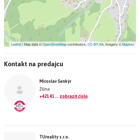
Leaflet
| Map data ©
OpenStreetMap
contributors,
CC-BY-SA
, Imagery ©
Mapbox
+
Kontakt na predajcu
−
©
OpenStreetMap
contributors.
Miroslav Šenkýr
»
Žilina
+421 41 ...
zobraziť číslo
TUreality s.r.o.