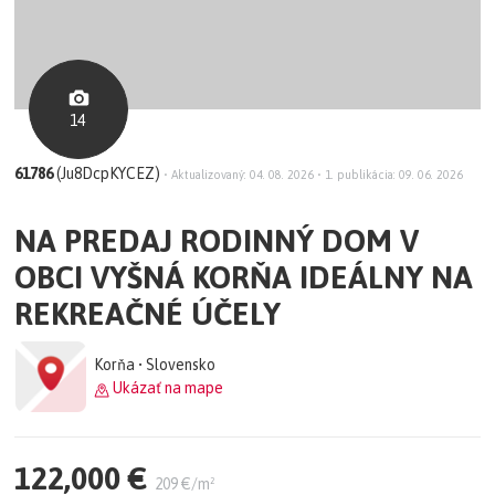
14
61786
(Ju8DcpKYCEZ)
•
Aktualizovaný: 04. 08. 2026
•
1. publikácia: 09. 06. 2026
NA PREDAJ RODINNÝ DOM V
OBCI VYŠNÁ KORŇA IDEÁLNY NA
REKREAČNÉ ÚČELY
Korňa • Slovensko
Ukázať na mape
122,000 €
209 €/m²