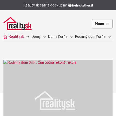
Reality.sk patria do skupiny
Menu
Reality.sk
Domy
Domy Korňa
Rodinný dom Korňa
R