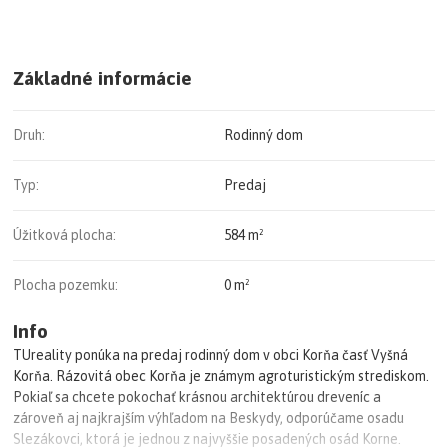
Základné informácie
Druh:
Rodinný dom
Typ:
Predaj
Úžitková plocha:
584 m²
Plocha pozemku:
0 m²
Info
TUreality ponúka na predaj rodinný dom v obci Korňa časť Vyšná
Korňa. Rázovitá obec Korňa je známym agroturistickým strediskom.
Pokiaľ sa chcete pokochať krásnou architektúrou dreveníc a
zároveň aj najkrajším výhľadom na Beskydy, odporúčame osadu
Slezákovci, ktorá je jednou z najvyššie posadených osád Korne.