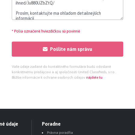
* Polia označené hviezdičkou sú povinné
Pošlite nám správu
Vaše údaje zadané do kontaktného formulára budú odoslané
konkrétnemu predajcovi a aj spoločnosti United Classifieds, s.r.o..
Bližšie informácie k ochrane osobných údajov
nájdete tu
né údaje
Poradne
Právna poradňa