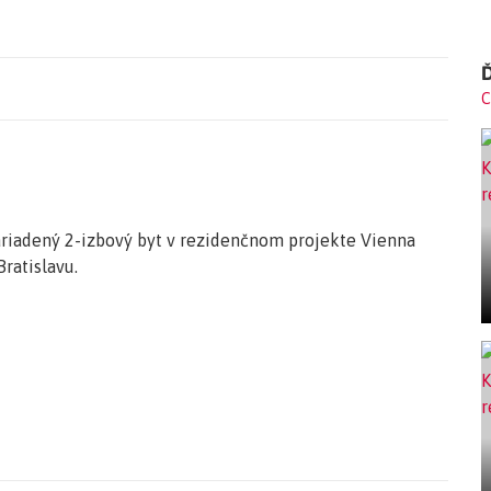
Ď
C
riadený 2-izbový byt v rezidenčnom projekte Vienna
ratislavu.