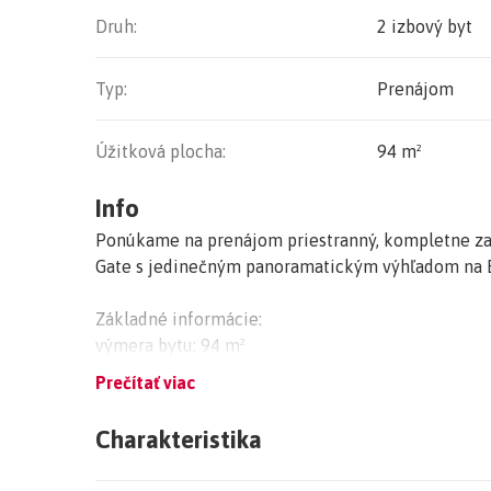
Druh:
2 izbový byt
Typ:
Prenájom
Úžitková plocha:
94 m²
Info
Ponúkame na prenájom priestranný, kompletne za
Gate s jedinečným panoramatickým výhľadom na B
Základné informácie:
výmera bytu: 94 m²
poschodie 20/21
Prečítať viac
výťah
garážové parkovacie státie
Charakteristika
recepcia + SBS služba a kamerový systém 24/7
správa budovy 24/7