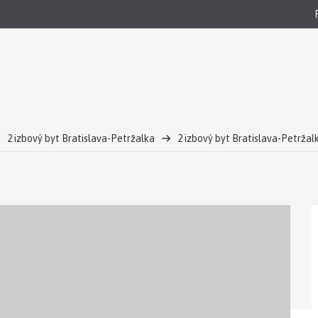
2 izbový byt Bratislava-Petržalka
2 izbový byt Bratislava-Petrža
tná rekonštrukcia
Bývanie nad mestom | VIENNA GATE – 2-izbový byt