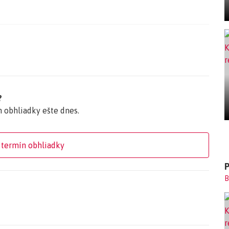
ami
u časťou
onštrukcia
?
n obhliadky ešte dnes.
vá
 termín obhliadky
B