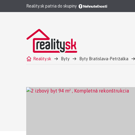
Reality.sk patria do skupiny
Reality.sk
Byty
Byty Bratislava-Petržalka
2 izbový byt Bratislava-Petržalka Prenájom - Komple