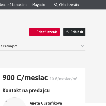
Realitné kancelárie
Magazín
Pridať inzerát
Prihlásiť
lka Prenájom
 na 20. poschodí
900 €/mesiac
10 €/mesiac/m²
Kontakt na predajcu
Aneta Guštafíková