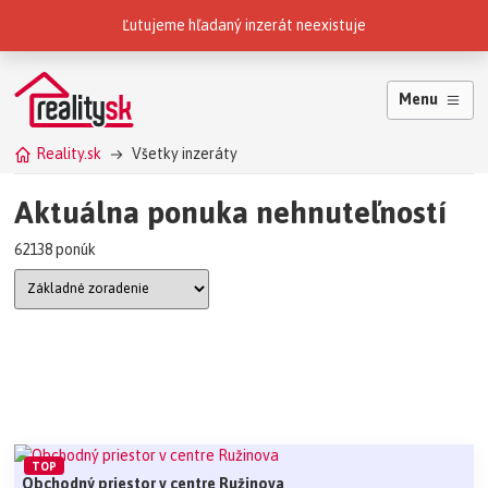
Reality.sk patria do skupiny
Ľutujeme hľadaný inzerát neexistuje
Menu
Reality.sk
Všetky inzeráty
Aktuálna ponuka nehnuteľností
62138 ponúk
TOP
Obchodný priestor v centre Ružinova