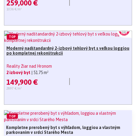
259,000 €
1036 €/m²
TOP
Moderný nadštandardný 2-izbový tehlový byt s veľkou loggiou
po kompletnej rekonštrukcii
Reality Žiar nad Hronom
2 izbový byt
| 51.75 m²
149,900 €
2897 €/m²
TOP
Kompletne prerobený byt s výhľadom, loggiou a vlastným
parkovaním v srdci Starého Mesta