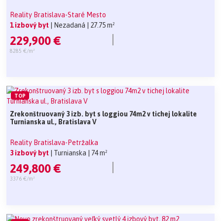
Reality Bratislava-Staré Mesto
1 izbový byt
| Nezadaná
| 27.75 m²
229,900 €
8285 €/m²
TOP
Zrekonštruovaný 3 izb. byt s loggiou 74m2 v tichej lokalite
Turnianska ul., Bratislava V
Reality Bratislava-Petržalka
3 izbový byt
| Turnianska
| 74 m²
249,800 €
3376 €/m²