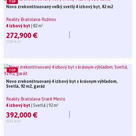
TOP
Novo zrekonštruovaný veľký svetlý 4 izbový byt, 82 m2
Reality Bratislava-Ružinov
4 izbový byt
| 82 m²
272,900 €
3328 €/m²
TOP
Novo zrekonštruovaný 4 izbový byt s krásnym výhľadom,
Svetlá, 92 m2, garáž
Reality Bratislava-Staré Mesto
4 izbový byt
| Svetlá
| 92 m²
392,000 €
4261 €/m²