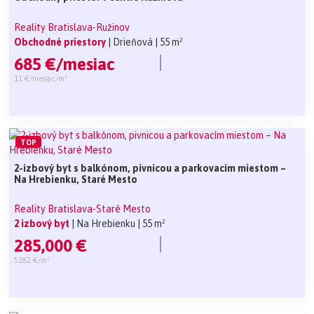
Reality Bratislava-Ružinov
Obchodné priestory
| Drieňová
| 55 m²
685 €/mesiac
11 €/mesiac/m²
TOP
2-izbový byt s balkónom, pivnicou a parkovacím miestom –
Na Hrebienku, Staré Mesto
Reality Bratislava-Staré Mesto
2 izbový byt
| Na Hrebienku
| 55 m²
285,000 €
5182 €/m²