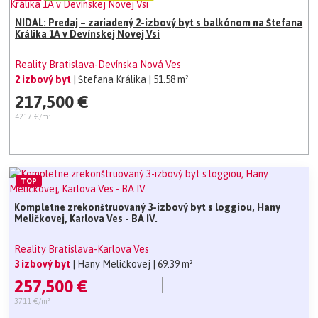
NIDAL: Predaj – zariadený 2-izbový byt s balkónom na Štefana
Králika 1A v Devínskej Novej Vsi
Reality Bratislava-Devínska Nová Ves
2 izbový byt
| Štefana Králika
| 51.58 m²
217,500 €
4217 €/m²
TOP
Kompletne zrekonštruovaný 3-izbový byt s loggiou, Hany
Meličkovej, Karlova Ves - BA IV.
Reality Bratislava-Karlova Ves
3 izbový byt
| Hany Meličkovej
| 69.39 m²
257,500 €
3711 €/m²