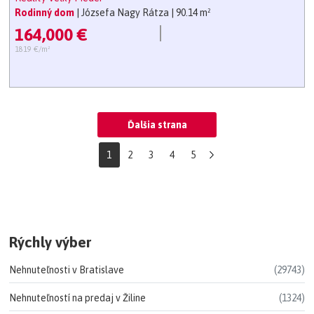
Rodinný dom
| Józsefa Nagy Rátza
| 90.14 m²
164,000 €
1819 €/m²
Ďalšia strana
1
2
3
4
5
Rýchly výber
Nehnuteľnosti v Bratislave
(29743)
Nehnuteľností na predaj v Žiline
(1324)