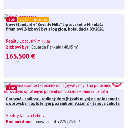
TOP
VIDEO PREHLIADKA
Nový štandard v "Beverly Hills" Liptovského Mikuláša:
Prémiový 2-izbový byt s loggiou, kolaudácia 09/2026.
Reality Liptovský Mikuláš
2 izbový byt
| Eduarda Penkalu
| 48.05 m²
165,500 €
3210 €/m²
TOP
Čarovná usadlosť - rodinný dom (bývalý mlyn) na polosamote
s obrovským oploteným pozemkom 9 232m2 – Janova Lehota
Reality Janova Lehota
Rodinný dom
| Janova Lehota 275
| 250 m²