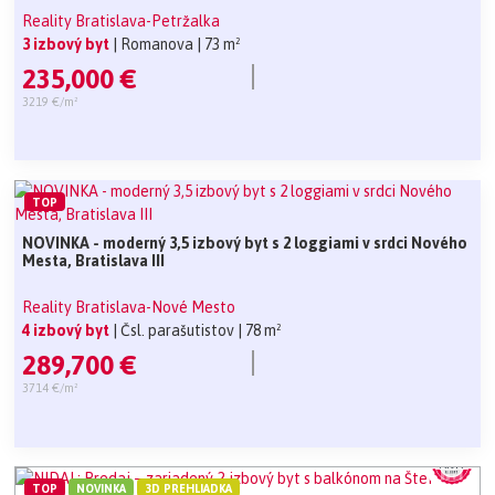
Reality Bratislava-Petržalka
3 izbový byt
| Romanova
| 73 m²
235,000 €
3219 €/m²
TOP
NOVINKA - moderný 3,5 izbový byt s 2 loggiami v srdci Nového
Mesta, Bratislava III
Reality Bratislava-Nové Mesto
4 izbový byt
| Čsl. parašutistov
| 78 m²
289,700 €
3714 €/m²
TOP
NOVINKA
3D PREHLIADKA