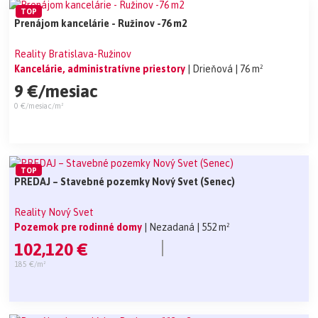
TOP
Prenájom kancelárie - Ružinov -76 m2
Reality Bratislava-Ružinov
Kancelárie, administratívne priestory
| Drieňová
| 76 m²
9 €/mesiac
0 €/mesiac/m²
TOP
PREDAJ – Stavebné pozemky Nový Svet (Senec)
Reality Nový Svet
Pozemok pre rodinné domy
| Nezadaná
| 552 m²
102,120 €
185 €/m²