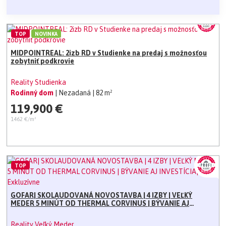
TOP
NOVINKA
MIDPOINTREAL: 2izb RD v Studienke na predaj s možnosťou
zobytniť podkrovie
Reality Studienka
Rodinný dom
| Nezadaná
| 82 m²
119,900 €
1462 €/m²
TOP
GOFAR| SKOLAUDOVANÁ NOVOSTAVBA | 4 IZBY | VEĽKÝ
MEDER 5 MINÚT OD THERMAL CORVINUS | BÝVANIE AJ
INVESTÍCIA| Exkluzívne
Reality Veľký Meder