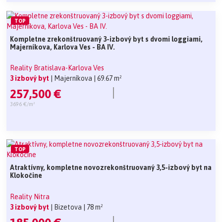
TOP
Kompletne zrekonštruovaný 3-izbový byt s dvomi loggiami,
Majerníkova, Karlova Ves - BA IV.
Reality Bratislava-Karlova Ves
3 izbový byt
| Majerníkova
| 69.67 m²
257,500 €
3696 €/m²
TOP
Atraktívny, kompletne novozrekonštruovaný 3,5-izbový byt na
Klokočine
Reality Nitra
3 izbový byt
| Bizetova
| 78 m²