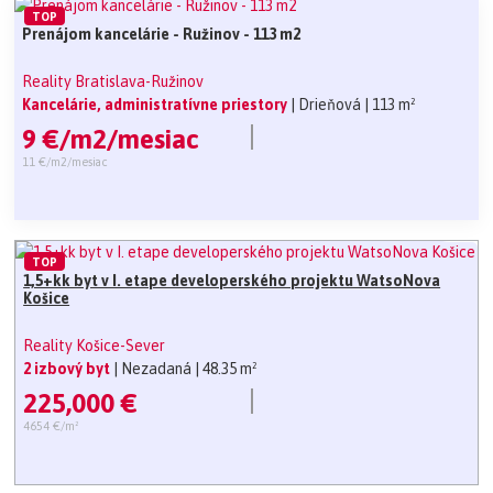
TOP
Prenájom kancelárie - Ružinov - 113 m2
Reality Bratislava-Ružinov
Kancelárie, administratívne priestory
| Drieňová
| 113 m²
9 €/m2/mesiac
11 €/m2/mesiac
TOP
1,5+kk byt v I. etape developerského projektu WatsoNova
Košice
Reality Košice-Sever
2 izbový byt
| Nezadaná
| 48.35 m²
225,000 €
4654 €/m²