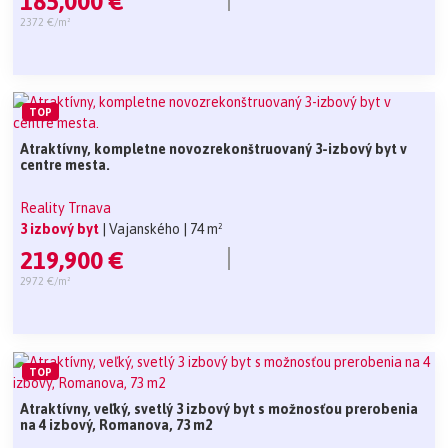
185,000 €
2372 €/m²
TOP
Atraktívny, kompletne novozrekonštruovaný 3-izbový byt v
centre mesta.
Reality Trnava
3 izbový byt
| Vajanského
| 74 m²
219,900 €
2972 €/m²
TOP
Atraktívny, veľký, svetlý 3 izbový byt s možnosťou prerobenia
na 4 izbový, Romanova, 73 m2