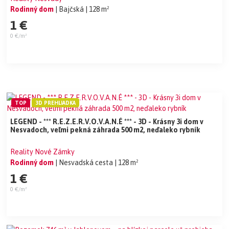
Rodinný dom
| Bajčská
| 128 m²
1 €
0 €/m²
TOP
3D PREHLIADKA
LEGEND - *** R.E.Z.E.R.V.O.V.A.N.É *** - 3D - Krásny 3i dom v
Nesvadoch, veľmi pekná záhrada 500 m2, neďaleko rybník
Reality Nové Zámky
Rodinný dom
| Nesvadská cesta
| 128 m²
1 €
0 €/m²