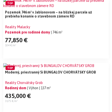
TOP
Pozemok 746 m² v Jablonovom – na blízkej parcele už
prebieha konanie o stavebnom zámere RD
Reality Malacky
Pozemok pre rodinné domy
| 746 m²
77,850 €
104 €/m²
TOP
Moderný, priestranný 5i BUNGALOV CHORVÁTSKY GROB
Reality Chorvátsky Grob
Rodinný dom
| Výhon
| 137 m²
435,000 €
3175 €/m²