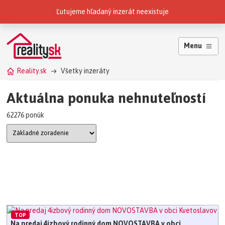
Reality.sk patria do skupiny
Ľutujeme hľadaný inzerát neexistuje
Menu
Reality.sk
Všetky inzeráty
Aktuálna ponuka nehnuteľností
62276 ponúk
TOP
Na predaj 4izbový rodinný dom NOVOSTAVBA v obci