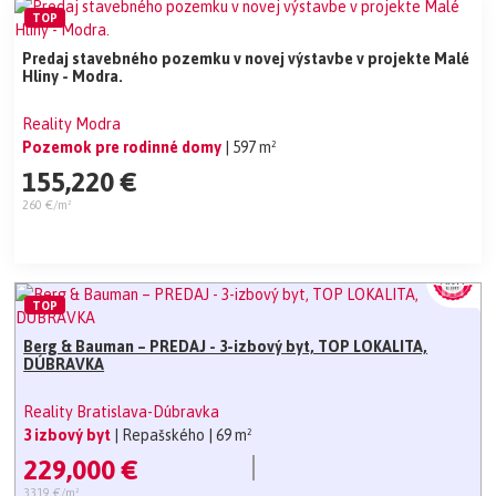
TOP
Predaj stavebného pozemku v novej výstavbe v projekte Malé
Hliny - Modra.
Reality Modra
Pozemok pre rodinné domy
| 597 m²
155,220 €
260 €/m²
TOP
Berg & Bauman – PREDAJ - 3-izbový byt, TOP LOKALITA,
DÚBRAVKA
Reality Bratislava-Dúbravka
3 izbový byt
| Repašského
| 69 m²
229,000 €
3319 €/m²