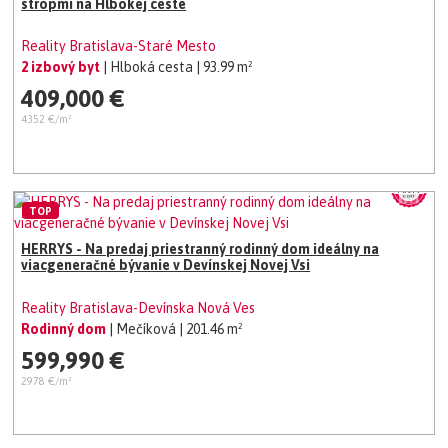
stropmi na Hlbokej ceste
Reality Bratislava-Staré Mesto
2 izbový byt
| Hlboká cesta
| 93.99 m²
409,000 €
4352 €/m²
TOP
HERRYS - Na predaj priestranný rodinný dom ideálny na
viacgeneračné bývanie v Devínskej Novej Vsi
Reality Bratislava-Devínska Nová Ves
Rodinný dom
| Mečíková
| 201.46 m²
599,990 €
2978 €/m²