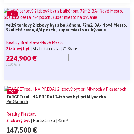
TOP
veľký tehlový 2 izbový byt s balkónom, 72m2, BA- Nové Mesto,
Skalická cesta, 4/4 posch., super miesto na bývanie
Reality Bratislava-Nové Mesto
2 izbový byt
| Skalická cesta
| 71.86 m²
224,900 €
3130 €/m²
TOP
TARGETreal | NA PREDAJ 2-izbový byt pri Mlynoch v
Piešťanoch
Reality Piešťany
2 izbový byt
| Partizánska
| 45 m²
147,500 €