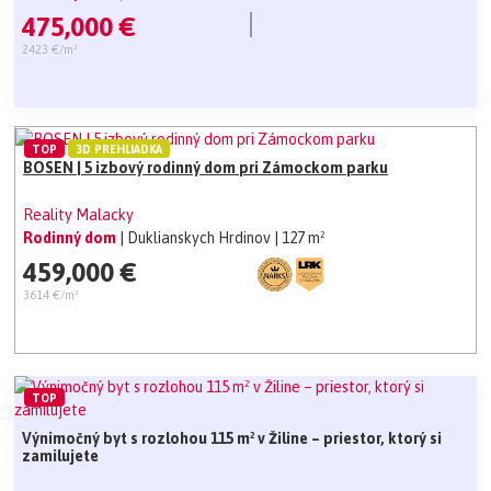
475,000 €
2423 €/m²
TOP
3D PREHLIADKA
BOSEN | 5 izbový rodinný dom pri Zámockom parku
Reality Malacky
Rodinný dom
| Duklianskych Hrdinov
| 127 m²
459,000 €
3614 €/m²
TOP
Výnimočný byt s rozlohou 115 m² v Žiline – priestor, ktorý si
zamilujete