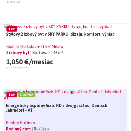
3278 €/m²
TOP
Štýlový 2 izbový byt v SKY PARKU: dizajn, komfort, výhľad
Reality Bratislava-Staré Mesto
2 izbový byt
| Bottova 5
| 46 m²
1,050 €/mesiac
23 €/mesiac/m²
TOP
NOVINKA
Energeticky úsporný 5izb. RD s dvojgarážou, Deutsch
Jahrndorf - AT.
Reality Rakúsko
Rodinný dom
| Rakúsko