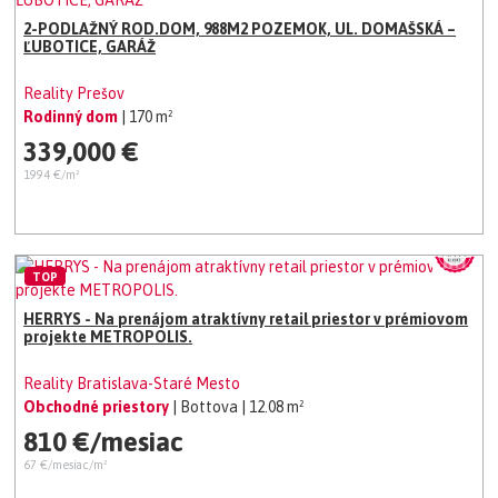
2-PODLAŽNÝ ROD.DOM, 988M2 POZEMOK, UL. DOMAŠSKÁ –
ĽUBOTICE, GARÁŽ
Reality Prešov
Rodinný dom
| 170 m²
339,000 €
1994 €/m²
TOP
HERRYS - Na prenájom atraktívny retail priestor v prémiovom
projekte METROPOLIS.
Reality Bratislava-Staré Mesto
Obchodné priestory
| Bottova
| 12.08 m²
810 €/mesiac
67 €/mesiac/m²