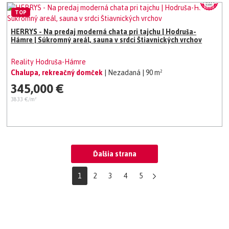
TOP
HERRYS - Na predaj moderná chata pri tajchu | Hodruša-
Hámre | Súkromný areál, sauna v srdci Štiavnických vrchov
Reality Hodruša-Hámre
Chalupa, rekreačný domček
| Nezadaná
| 90 m²
345,000 €
3833 €/m²
Ďalšia strana
1
2
3
4
5