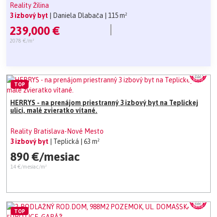
Reality Žilina
3 izbový byt
| Daniela Dlabača
| 115 m²
239,000 €
2078 €/m²
TOP
HERRYS - na prenájom priestranný 3 izbový byt na Teplickej
ulici, malé zvieratko vítané.
Reality Bratislava-Nové Mesto
3 izbový byt
| Teplická
| 63 m²
890 €/mesiac
14 €/mesiac/m²
TOP