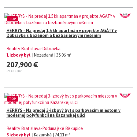
TOP
HERRYS - Na predaj 1,5 kk apartmán v projekte AGÁTY v
Dúbravke s bazénom a bezbariérovým riešením
Reality Bratislava-Dúbravka
1 izbový byt
| Nezadaná
| 35.06 m²
207,900 €
5930 €/m²
TOP
HERRYS - Na predaj 3-izbový byt s parkovacím miestom v
modernej polyfunkcii na Kazanskej ulici
Reality Bratislava-Podunajské Biskupice
3 izbový byt
| Kazanská
| 74.11 m²