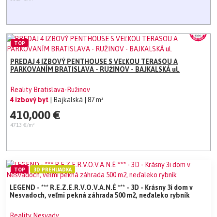
TOP
PREDAJ 4 IZBOVÝ PENTHOUSE S VEĽKOU TERASOU A
PARKOVANÍM BRATISLAVA - RUŽINOV - BAJKALSKÁ ul.
Reality Bratislava-Ružinov
4 izbový byt
| Bajkalská
| 87 m²
410,000 €
4713 €/m²
TOP
3D PREHLIADKA
LEGEND - *** R.E.Z.E.R.V.O.V.A.N.É *** - 3D - Krásny 3i dom v
Nesvadoch, veľmi pekná záhrada 500 m2, neďaleko rybník
Reality Nesvady