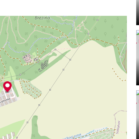
tenia kľúčov pre spoločné priestory.
árubňa.
sklom,
tové,
etky fasádne okná z bytov, farba RAL 9007. Na
a pre montáž žaluzií na diaľkové ovládanie.
podlahy zn. EGGER hr. 7 a 8 mm, výber z viacerých