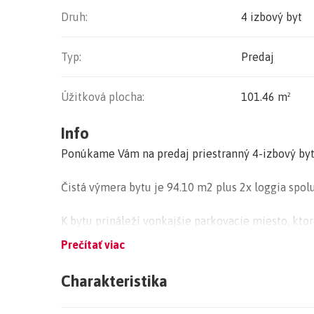
Druh:
4 izbový byt
Typ:
Predaj
Úžitková plocha:
101.46 m²
Info
Ponúkame Vám na predaj priestranný 4-izbový byt v
Čistá výmera bytu je 94.10 m2 plus 2x loggia spol
K bytu prináleží vonkajšie parkovacie miesto, kto
€.
Prečítať viac
Cena 4 izbového bytu v štandarde vrátane vonkajš
Charakteristika
Pod Brezinou je projekt spájajúci moderné a kom