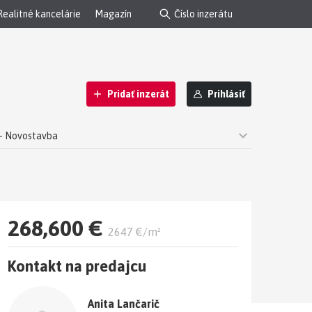
Realitné kancelárie
Magazín
Pridať inzerát
Prihlásiť
j - Novostavba
268,600 €
2647 €/m²
Kontakt na predajcu
Anita Lančarič