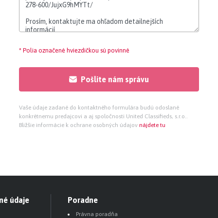
o žľabom so sklenenými posuvnými alebo otváravými
* Polia označené hviezdičkou sú povinné
tu),
batéria,
Pošlite nám správu
,
Vaše údaje zadané do kontaktného formulára budú odoslané
konkrétnemu predajcovi a aj spoločnosti United Classifieds, s.r.o..
 pre práčku,
Bližšie informácie k ochrane osobných údajov
nájdete tu
vývod odpadu,
né údaje
Poradne
klapkou.
Právna poradňa