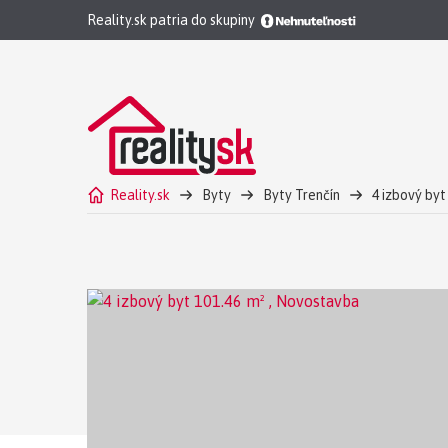
Reality.sk patria do skupiny
Reality.sk
Byty
Byty Trenčín
4 izbový byt
OS Pod Brezinou BD3 na predaj 4 izbový byt č.12 s p