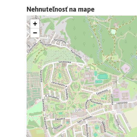
Vstupné dvere do bytového domu:
Nehnuteľnosť na mape
hliníkové dvere so samozatváračom: systém zjedno
+
−
Vstupné dvere do bytov:
bezpečnostné 7-bodové , oceľová bezpečnostná z
Okná a balkónové dvere:
6-komorový plastový biely profil s izolačným troj
parapety biele: vonkajšie hliníkové, vnútorné plas
oceľové zábradlia na balkónoch a terasách,
exteriérové žalúzie Z90 ovládanie na stene pre vš
balkónových a terasových oknách bude predpríprav
Podlahové krytiny:
v obytných miestnostiach a na chodbe laminátové 