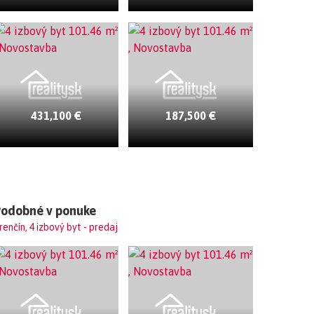
431,100 €
187,500 €
Podobné v ponuke
renčín, 4 izbový byt - predaj