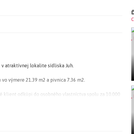
Ď
C
 atraktívnej lokalite sídliska Juh.
u vo výmere 21.39 m2 a pivnica 7.36 m2.
ré klient odkúpi do osobného vlastníctva spolu za 10.000
ieho parkovacieho miesta je 278.600 €.
fortné bývanie s obľúbeným lesoparkom Brezina.