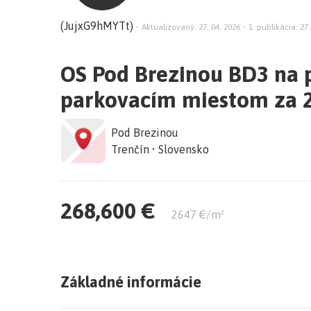
(JujxG9hMYTt)
•
Aktualizovaný: 27. 04. 2026
•
1. publikácia: 27.
OS Pod Brezinou BD3 na pr
parkovacím miestom za 2
Pod Brezinou
Trenčín • Slovensko
268,600 €
2647 €/m²
Základné informácie