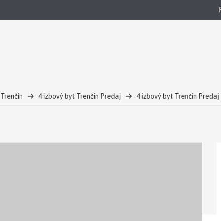
 Trenčín
4 izbový byt Trenčín Predaj
4 izbový byt Trenčín Preda
arkovacím miestom za 278.600 €