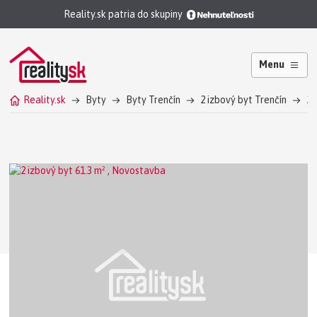
Reality.sk patria do skupiny
Menu
Reality.sk
Byty
Byty Trenčín
2 izbový byt Trenčín
2 