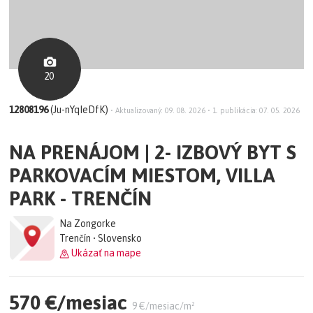
20
12808196
(Ju-nYqIeDfK)
•
Aktualizovaný: 09. 08. 2026
•
1. publikácia: 07. 05. 2026
NA PRENÁJOM | 2- IZBOVÝ BYT S
PARKOVACÍM MIESTOM, VILLA
PARK - TRENČÍN
Na Zongorke
Trenčín • Slovensko
Ukázať na mape
570 €/mesiac
9 €/mesiac/m²