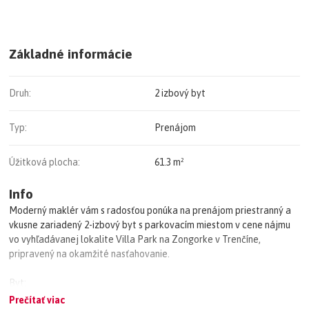
Základné informácie
Druh:
2 izbový byt
Typ:
Prenájom
Úžitková plocha:
61.3 m²
Info
Moderný maklér vám s radosťou ponúka na prenájom priestranný a
vkusne zariadený 2-izbový byt s parkovacím miestom v cene nájmu
vo vyhľadávanej lokalite Villa Park na Zongorke v Trenčíne,
pripravený na okamžité nasťahovanie.
Byt:
Úžitková plocha: 61,3 m² (bez balkóna)
Prečítať viac