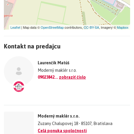
Nájomnej zmluvy a Preberacieho protokolu. Všetky ďalšie
informácie Vám radi poskytnem pri osobnej prehliadke alebo
telefonicky.
Matúš Laurenčík – 0902384244
Leaflet
| Map data ©
OpenStreetMap
contributors,
CC-BY-SA
, Imagery ©
Mapbox
+
Informácie o nehnuteľnosti sú zverejnené so súhlasom a vedomím
vlastníka.
Kontakt na predajcu
−
©
OpenStreetMap
contributors.
Laurenčík Matúš
»
Moderný maklér s.r.o.
09023842...
zobraziť číslo
Moderný maklér s.r.o.
Zuzany Chalupovej 18 • 85107, Bratislava
Celá ponuka spoločnosti