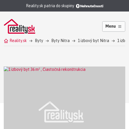
Reality.sk patria do skupiny
Menu
Reality.sk
Byty
Byty Nitra
1 izbový byt Nitra
1 izbo