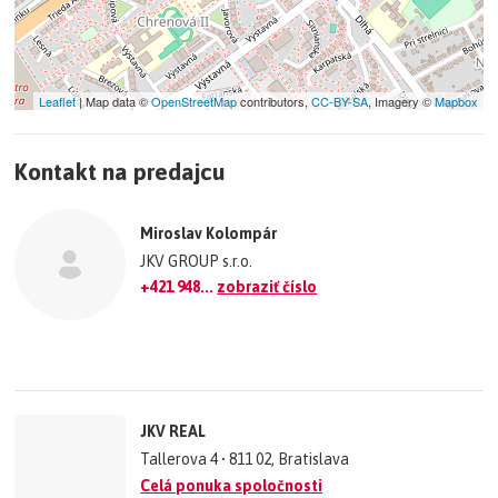
kontaktovať.
Leaflet
| Map data ©
OpenStreetMap
contributors,
CC-BY-SA
, Imagery ©
Mapbox
+
Kontakt na predajcu
−
©
OpenStreetMap
contributors.
Miroslav Kolompár
»
JKV GROUP s.r.o.
+421 948...
zobraziť číslo
JKV REAL
Tallerova 4 • 811 02, Bratislava
Celá ponuka spoločnosti