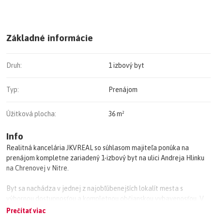
Základné informácie
Druh:
1 izbový byt
Typ:
Prenájom
Úžitková plocha:
36 m²
Info
Realitná kancelária JKVREAL so súhlasom majiteľa ponúka na
prenájom kompletne zariadený 1-izbový byt na ulici Andreja Hlinku
na Chrenovej v Nitre.
Byt sa nachádza v jednej z najobľúbenejších lokalít mesta s
výbornou dostupnosťou a kompletnou občianskou vybavenosťou. V
bezprostrednej blízkosti sa nachádzajú školy, škôlky, zastávky MHD,
Prečítať viac