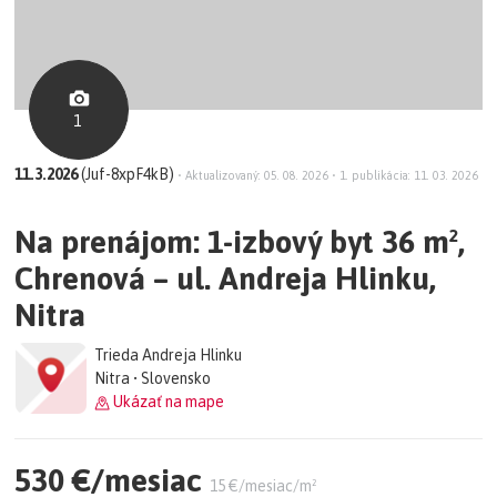
1
11.3.2026
(Juf-8xpF4kB)
•
Aktualizovaný: 05. 08. 2026
•
1. publikácia: 11. 03. 2026
Na prenájom: 1-izbový byt 36 m²,
Chrenová – ul. Andreja Hlinku,
Nitra
Trieda Andreja Hlinku
Nitra • Slovensko
Ukázať na mape
530 €/mesiac
15 €/mesiac/m²