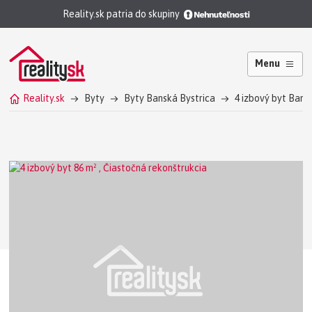
Reality.sk patria do skupiny
Menu
Reality.sk
Byty
Byty Banská Bystrica
4 izbový byt Bans